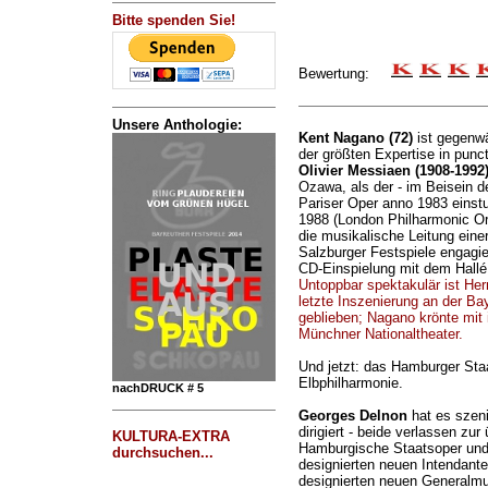
Bitte spenden Sie!
Bewertung:
Unsere Anthologie:
Kent Nagano (72)
ist gegenwä
der größten Expertise in punc
Olivier Messiaen (1908-1992
Ozawa, als der - im Beisein d
Pariser Oper anno 1983 einstud
1988 (London Philharmonic Orc
die musikalische Leitung eine
Salzburger Festspiele engagi
CD-Einspielung mit dem Hallé
Untoppbar spektakulär ist He
letzte Inszenierung an der Ba
geblieben; Nagano krönte mit
Münchner Nationaltheater.
Und jetzt: das Hamburger Sta
Elbphilharmonie.
nachDRUCK # 5
Georges Delnon
hat es szeni
dirigiert - beide verlassen zu
KULTURA-EXTRA
Hamburgische Staatsoper und 
durchsuchen...
designierten neuen Intendant
designierten neuen Generalmus