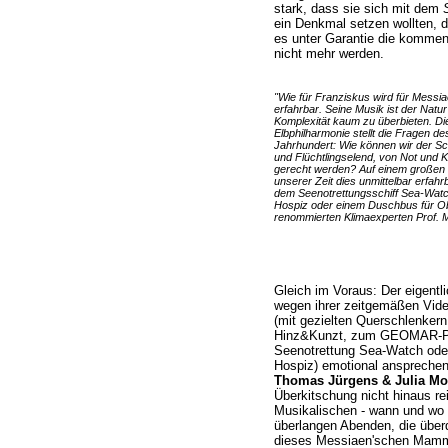
stark, dass sie sich mit dem
ein Denkmal setzen wollten, d
es unter Garantie die kommend
nicht mehr werden.
"Wie für Franziskus wird für Messi
erfahrbar. Seine Musik ist der Natur
Komplexität kaum zu überbieten. Di
Elbphilharmonie stellt die Fragen de
Jahrhundert: Wie können wir der Sc
und Flüchtlingselend, von Not und 
gerecht werden? Auf einem große
unserer Zeit dies unmittelbar erfahr
dem Seenotrettungsschiff Sea-Watch
Hospiz oder einem Duschbus für Ob
renommierten Klimaexperten Prof. Mo
Gleich im Voraus: Der eigentl
wegen ihrer zeitgemäßen Vi
(mit gezielten Querschlenkern
Hinz&Kunzt, zum GEOMAR-Präs
Seenotrettung Sea-Watch ode
Hospiz) emotional ansprechend
Thomas Jürgens & Julia Mot
Überkitschung nicht hinaus r
Musikalischen - wann und wo 
überlangen Abenden, die über
dieses Messiaen'schen Mammut