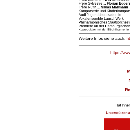
Frère Sylvestre ...
Florian Egger
Frère Rufin ...
Niklas Mallmann
Komparserie und Kinderkompars
Audi Jugendchorakademie
Vokalensemble LauschWerk
Philharmonisches Staatsorches
Premiere an der Hamburgischen 
Koproduktion mit der Elbphilharmoni
Weitere Infos siehe auch:
h
https://ww
M
Ro
Hat Ihnen
Unterstützen