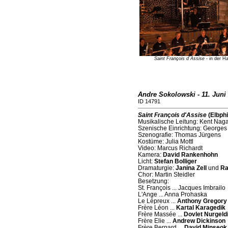
Saint François d´Assise
- in der H
Andre Sokolowski - 11. Juni
ID 14791
Saint François d'Assise
(Elbphi
Musikalische Leitung: Kent Nag
Szenische Einrichtung: Georges
Szenografie: Thomas Jürgens
Kostüme: Julia Mottl
Video: Marcus Richardt
Kamera:
David Rankenhohn
Licht:
Stefan Bolliger
Dramaturgie:
Janina Zell
und
Ra
Chor: Martin Steidler
Besetzung:
St. François ... Jacques Imbrailo
L'Ange ... Anna Prohaska
Le Lépreux ...
Anthony Gregory
Frère Léon ...
Kartal Karagedik
Frère Massée ...
Dovlet Nurgeld
Frère Elie ...
Andrew Dickinson
Frère Bernard ...
David Minseok