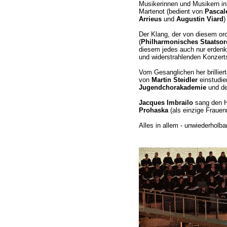
Musikerinnen und Musikern ink
Martenot (bedient von
Pascal
Arrieus
und
Augustin Viard
)
Der Klang, der von diesem orc
(
Philharmonisches Staatso
diesem jedes auch nur erdenk
und widerstrahlenden Konzerts
Vom Gesanglichen her brilliert
von
Martin Steidler
einstudie
Jugendchorakademie
und d
Jacques Imbrailo
sang den H
Prohaska
(als einzige Frauenr
Alles in allem - unwiederholbar