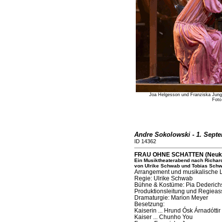
Joa Helgesson und Franziska Jung
Foto
Andre Sokolowski - 1. Sept
ID 14362
FRAU OHNE SCHATTEN (Neuköll
Ein Musiktheaterabend nach Richar
von Ulrike Schwab und Tobias Sch
Arrangement und musikalische 
Regie: Ulrike Schwab
Bühne & Kostüme: Pia Dederichs
Produktionsleitung und Regieass
Dramaturgie: Marion Meyer
Besetzung:
Kaiserin ... Hrund Ósk Árnadóttir
Kaiser ... Chunho You