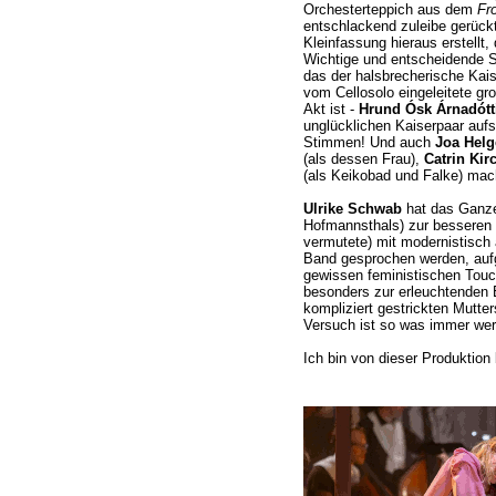
Orchesterteppich aus dem
Fr
entschlackend zuleibe gerückt
Kleinfassung hieraus erstellt,
Wichtige und entscheidende S
das der halsbrecherische Kai
vom Cellosolo eingeleitete gr
Akt ist -
Hrund Ósk Árnadótt
unglücklichen Kaiserpaar auf
Stimmen! Und auch
Joa Hel
(als dessen Frau),
Catrin Kir
(als Keikobad und Falke) mach
Ulrike Schwab
hat das Ganze
Hofmannsthals) zur besseren V
vermutete) mit modernistisc
Band gesprochen werden, aufg
gewissen feministischen Touc
besonders zur erleuchtenden 
kompliziert gestrickten Mutte
Versuch ist so was immer wer
Ich bin von dieser Produktion