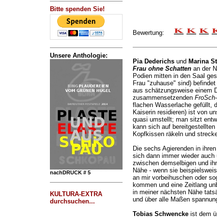
Bitte spenden Sie!
Bewertung:
Unsere Anthologie:
Pia Dederichs
und
Marina St
Frau ohne Schatten
an der N
Podien mitten in den Saal ges
Frau "zuhause" sind) befindet
aus schätzungsweise einem D
zusammensetzenden
FroSch
flachen Wasserlache gefüllt, 
Kaiserin residieren) ist von 
quasi umstellt; man sitzt entw
kann sich auf bereitgestellte
Kopfkissen räkeln und streck
Die sechs Agierenden in ihre
sich dann immer wieder auch 
zwischen demselbigen und ihn
Nähe - wenn sie beispielsweis
nachDRUCK # 5
an mir vorbeihuschen oder soga
kommen und eine Zeitlang unbe
in meiner nächsten Nähe tatsä
KULTURA-EXTRA
und über alle Maßen spannung
durchsuchen...
Tobias Schwencke
ist dem ü