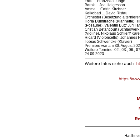
Frau ... Franziska Junge
Barak ... Joa Helgesson
Amme ... Catrin Kirchner
Keikobad ... David Ristau
Orchester (Besetzung alterniere
Horia Dumitrache (Klarinette), T
(Posaune), Valentin Butt/ Juri T
Cristian Betancourt (Schlagwerk
(Violine), Nikolaus Schlierf/ Ka
Ricard (Violoncello), Johannes 
Tobias Schwencke (Klavier)
Premiere war am 30. August 202
Weitere Termine: 02., 03., 06., 07.,
24.09.2023
Weitere Infos siehe auch:
h
https://ww
M
Ro
Hat Ihnen