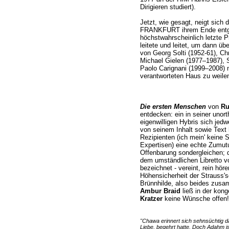
Dirigieren studiert).
Jetzt, wie gesagt, neigt sich
FRANKFURT ihrem Ende entgeg
höchstwahrscheinlich letzte Pr
leitete und leitet, um dann üb
von Georg Solti (1952-61), Ch
Michael Gielen (1977–1987), 
Paolo Carignani (1999–2008) 
verantworteten Haus zu weilen
Die ersten Menschen
von
Ru
entdecken: ein in seiner unor
eigenwilligen Hybris sich jed
von seinem Inhalt sowie Text h
Rezipienten (ich mein' keine 
Expertisen) eine echte Zumutu
Offenbarung sondergleichen; d
dem umständlichen Libretto v
bezeichnet - vereint, rein hör
Höhensicherheit der Strauss'
Brünnhilde, also beides zus
Ambur Braid
ließ in der kon
Kratzer
keine Wünsche offen!
"Chawa erinnert sich sehnsüchtig da
Liebe, begehrt hatte. Doch Adahm i