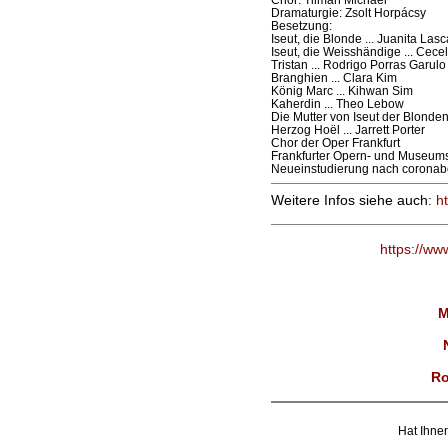
Dramaturgie: Zsolt Horpácsy
Besetzung:
Iseut, die Blonde ... Juanita Lasc
Iseut, die Weisshändige ... Cecel
Tristan ... Rodrigo Porras Garulo
Branghien ... Clara Kim
König Marc ... Kihwan Sim
Kaherdin ... Theo Lebow
Die Mutter von Iseut der Blonden
Herzog Hoël ... Jarrett Porter
Chor der Oper Frankfurt
Frankfurter Opern- und Museum
Neueinstudierung nach coronabe
Weitere Infos siehe auch:
ht
https://ww
M
Ro
Hat Ihnen