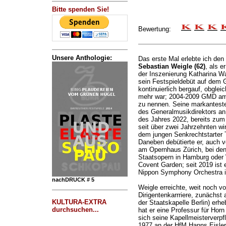
Bitte spenden Sie!
Bewertung:
Unsere Anthologie:
Das erste Mal erlebte ich den 
Sebastian Weigle (62)
, als e
der Inszenierung Katharina Wa
sein Festspieldebüt auf dem 
kontinuierlich bergauf, obglei
mehr war; 2004-2009 GMD am 
zu nennen. Seine markanteste 
des Generalmusikdirektors an
des Jahres 2022, bereits zum 
seit über zwei Jahrzehnten wi
dem jungen Senkrechtstarter 
Daneben debütierte er, auch 
am Opernhaus Zürich, bei den
Staatsopern in Hamburg oder
Covent Garden; seit 2019 ist 
Nippon Symphony Orchestra i
nachDRUCK # 5
Weigle erreichte, weit noch vo
Dirigentenkarrriere, zunächst 
KULTURA-EXTRA
der Staatskapelle Berlin) erhe
durchsuchen...
hat er eine Professur für Horn
sich seine Kapellmeisterverpfli
1977 an der HfM Hanns Eisler