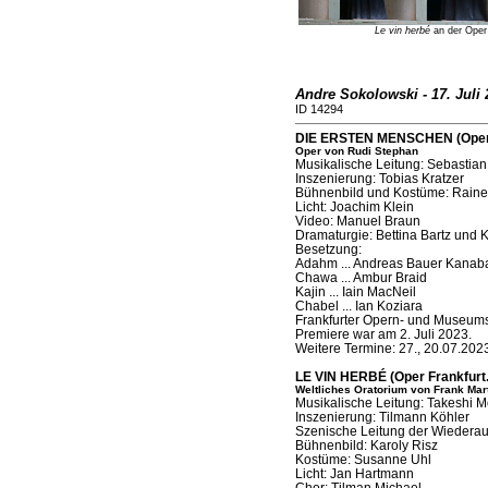
Le vin herbé
an der Oper 
Andre Sokolowski - 17. Juli 
ID 14294
DIE ERSTEN MENSCHEN (Oper F
Oper von Rudi Stephan
Musikalische Leitung: Sebastian
Inszenierung: Tobias Kratzer
Bühnenbild und Kostüme: Rainer
Licht: Joachim Klein
Video: Manuel Braun
Dramaturgie: Bettina Bartz und
Besetzung:
Adahm ... Andreas Bauer Kanab
Chawa ... Ambur Braid
Kajin ... Iain MacNeil
Chabel ... Ian Koziara
Frankfurter Opern- und Museum
Premiere war am 2. Juli 2023.
Weitere Termine: 27., 20.07.202
LE VIN HERBÉ (Oper Frankfurt.
Weltliches Oratorium von Frank Mar
Musikalische Leitung: Takeshi M
Inszenierung: Tilmann Köhler
Szenische Leitung der Wiederau
Bühnenbild: Karoly Risz
Kostüme: Susanne Uhl
Licht: Jan Hartmann
Chor: Tilman Michael