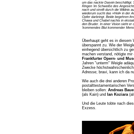
um das nackte Dasein beschäftigt. 
Ringen 'im Schweiße des Angesichts
nach und streift durch die Wildnis 
wiederum sucht das »Heil« in der A
Opfer darbringt. Beide begehren ihre
Chawa und Chabel nachts in ekstati
den Bruder. In einer Vision sieht er
'kommendes Blut kommender Mensch
Überhaupt geht es in diesem W
überspannt zu. Wie der Weigle
einhegend übersichtlich zu ges
machen verstand, nötigte mir
Frankfurter Opern- und Mu
Jahren "unterm" Weigle adäquat 
Zwecke höchstwahrscheinlich
Adresse; bravi, kann ich da n
Wie auch die drei anderen Pro
postalttestamentarischen Vers
bleiben sollen:
Andreas Baue
(als Kain) und
Ian Koziara
(al
Und die Leute tobte nach diese
Exzess.