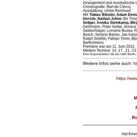
Arrangement und musikalische L
Choreografie: Bart de Clercq
Ausstattung: Ulrike Reinhard
Mit:
Tobias Blinzler, Adam Demet
Gerstle, Nathan Johns
(für Tim
Seliger, Annika Steinkamp, Mi
Gehlmann, Peter Geltat, Jessica L
Geldschläger, Lorraine Buzea, 
Busch, Semjon Barlas, Jan Kaise
Ralph Gräßler, Fabian Timm, Bj
Bartholmess
Premiere war am 11. Juni 2022.
Weitere Termine: 14.-17., 21.-2
Eine Koproduktion mit der UdK Berlin
Weitere Infos siehe auch:
h
https://ww
M
Ro
Hat Ihnen