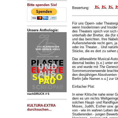
Bitte spenden Sie!
Bewertung:
Für uns Opern- oder Theatergä
wenn Insiderinnen und Insider
Unsere Anthologie:
des Theaters sprich von sich 
unterhalb der Bretter, die (für
und das berichten. Ihre Nabe
Außenstehende recht gern, ja 
oder ins Theater... Und natür
Stücke, die es dort zu sehen g
Das altbewährte Musical-Aut
diesmal beides (s.o.) unter e
es und wurde mit
The Genesis
Sommersonnenwende brachte
den diesjährigen Absolventen
Berlin [alle Namen s.u.] zur U
Einfacher Plot:
nachDRUCK # 5
In einer Klitsche nahe einer G
dem es um nichts Weltgeringe
solchen Haupt- und Randfigur
KULTURA-EXTRA
Moses, Judith, Esther usw. ge
durchsuchen...
von - wie im wahren Leben de
Studierenden - jungen Bewerb