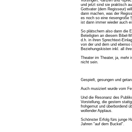
Vorsingen, -tanzen und -sprec
und jetzt sind sie praktisch a
Gottvater (dem Regisseur) wi
dann machen, was der Regisseu
es noch so eine riesengroße S
ist dann immer wieder auch ein
So plätschern also dann die E
Beteiligten an diesem Bibel-M
d.h. in ihren Sprechtext-Einla
von der und dem und ebenso i
Beziehungskisten inkl. all ihr
Theater im Theater, ja, mehr i
nicht sein.
Gespielt, gesungen und getanzt
Auch musiziert wurde vom Fei
Und die Resonanz des Publik
Vorstellung, die gestern stat
frohgemut und überbordend üb
wollender Applaus.
Schönster Erfolg fürs junge 
Jahren "auf dem Buckel".