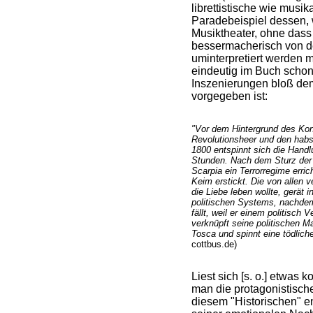
librettistische wie musik
Paradebeispiel dessen, 
Musiktheater, ohne dass
bessermacherisch von de
uminterpretiert werden mü
eindeutig im Buch schon
Inszenierungen bloß dem
vorgegeben ist:
"Vor dem Hintergrund des Kon
Revolutionsheer und den habs
1800 entspinnt sich die Handl
Stunden. Nach dem Sturz der 
Scarpia ein Terrorregime erric
Keim erstickt. Die von allen v
die Liebe leben wollte, gerät 
politischen Systems, nachdem 
fällt, weil er einem politisch 
verknüpft seine politischen M
Tosca und spinnt eine tödliche 
cottbus.de)
Liest sich [s. o.] etwas k
man die protagonistische
diesem "Historischen" en