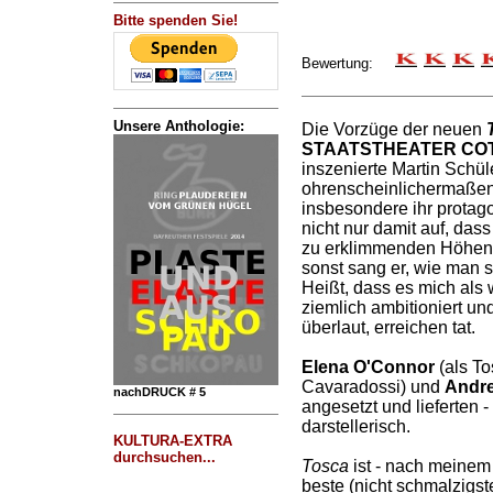
Bitte spenden Sie!
Bewertung:
Unsere Anthologie:
Die Vorzüge der neuen
STAATSTHEATER CO
inszenierte Martin Schüle
ohrenscheinlichermaßen
insbesondere ihr protago
nicht nur damit auf, dass
zu erklimmenden Höhen t
sonst sang er, wie man so
Heißt, dass es mich als 
ziemlich ambitioniert un
überlaut, erreichen tat.
Elena O'Connor
(als To
Cavaradossi) und
Andre
nachDRUCK # 5
angesetzt und lieferten 
darstellerisch.
KULTURA-EXTRA
durchsuchen...
Tosca
ist - nach meinem 
beste (nicht schmalzigste