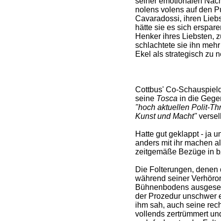
seiner emotionalen Nachv
nolens volens auf den Pun
Cavaradossi, ihren Liebs
hätte sie es sich erspar
Henker ihres Liebsten, 
schlachtete sie ihn me
Ekel als strategisch zu
Cottbus' Co-Schauspield
seine
Tosca
in die Gegen
"hoch aktuellen Polit-Thr
Kunst und Macht"
versel
Hatte gut geklappt - ja 
anders mit ihr machen a
zeitgemäße Bezüge in bz
Die Folterungen, denen
während seiner Verhöror
Bühnenbodens ausgesetz
der Prozedur unschwer e
ihm sah, auch seine rec
vollends zertrümmert und