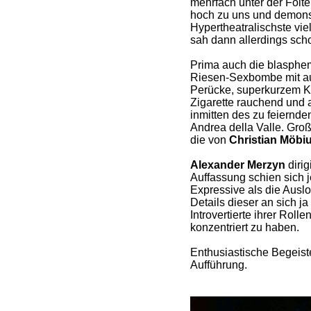
mehrfach unter der Folte
hoch zu uns und demonst
Hypertheatralischste viel
sah dann allerdings sch
Prima auch die blasphe
Riesen-Sexbombe mit au
Perücke, superkurzem K
Zigarette rauchend und
inmitten des zu feiernde
Andrea della Valle. Gr
die von
Christian Möbi
Alexander Merzyn
dirig
Auffassung schien sich 
Expressive als die Ausl
Details dieser an sich j
Introvertierte ihrer Roll
konzentriert zu haben.
Enthusiastische Begeist
Aufführung.