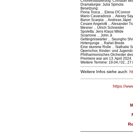
Choreinstudierung: Christian Mö
Dramaturgie: Julia Spinola
Besetzung:
Floria Tosca ... Elena O'Connor
Mario Cavaradossi ... Alexey Sa
Baron Scarpia ... Andreas Jäpel
Cesare Angelotti ... Alexander Tr
Mesner ... Ulrich Schneider
Spoletta: Jens Klaus Wilde
Sciarrone ... John Ji
Gefängniswärter ... Seungho Shi
Hirtenjunge ... Rahel Brede
Eine stumme Rolle ... Nathalie 
Opernchor, Kinder- und Jugendch
Philharmonisches Orchester des 
Premiere war am 13. April 2024.
Weitere Termine: 19.04./ 02., 27
Weitere Infos siehe auch:
h
https://ww
M
Ro