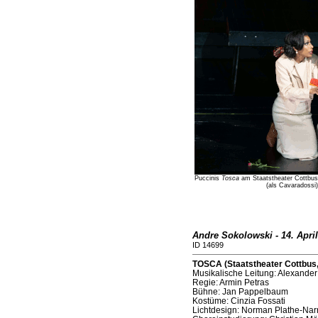
Puccinis
Tosca
am Staatstheater Cottbus: 
(als Cavaradossi)
Andre Sokolowski - 14. April
ID 14699
TOSCA (Staatstheater Cottbus,
Musikalische Leitung: Alexande
Regie: Armin Petras
Bühne: Jan Pappelbaum
Kostüme: Cinzia Fossati
Lichtdesign: Norman Plathe-Nar