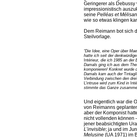
Geringerer als Debussy 
impressionistisch auszuk
seine
Pelléas et Mélisa
wie so etwas klingen ka
Dem Reimann bot sich d
Steilvorlage.
“Die Idee, eine Oper über Mae
hatte ich seit der denkwürdig
Intérieur
, die ich 1985 an der
Damals ging ich aus dem Thea
komponieren! Konkret wurde da
Damals kam auch der
Tintagi
Verbindung zwischen den dre
L’intruse
wird zum Kind in
Inté
stimmte das Ganze zusamme
Und eigentlich war die O
von Reimanns geplant
aber der Komponist hatt
nicht vollenden können – 
jener beabsichtigten Ur
L’invisible
; ja und im Ju
Melusine
(UA 1971) im 