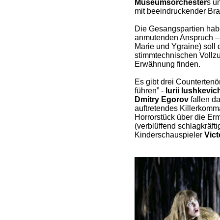
Museumsorchester
s u
mit beeindruckender Bra
Die Gesangspartien haben
anmutenden Anspruch 
Marie und Ygraine) soll 
stimmtechnischen Vollz
Erwähnung finden.
Es gibt drei Countertenö
führen” -
Iurii Iushkevic
Dmitry Egorov
fallen d
auftretendes Killerkom
Horrorstück über die Er
(verblüffend schlagkräfti
Kinderschauspieler
Vic