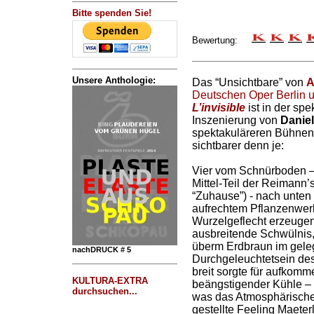
Bitte spenden Sie!
Bewertung:
Unsere Anthologie:
Das “Unsichtbare” von
A
Deutschen Oper Berlin ur
L’invisible
ist in der spe
Inszenierung von
Daniel
spektakuläreren Bühnen
sichtbarer denn je:
Vier vom Schnürboden – 
Mittel-Teil der Reimann’
“Zuhause”) - nach unten
aufrechtem Pflanzenwe
Wurzelgeflecht erzeugen
ausbreitende Schwülnis
überm Erdbraun im geleg
nachDRUCK # 5
Durchgeleuchtetsein des
breit sorgte für aufko
KULTURA-EXTRA
beängstigender Kühle – 
durchsuchen...
was das Atmosphärische b
gestellte Feeling Maeterl