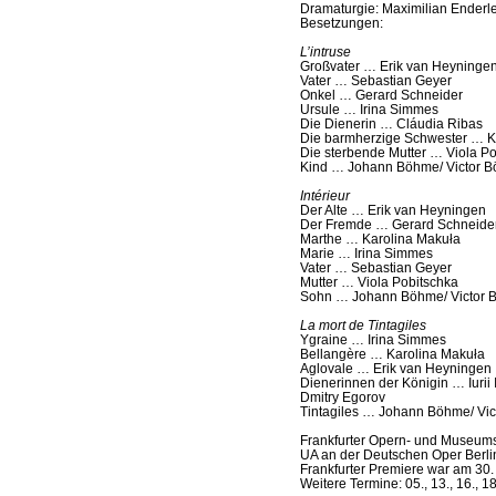
Dramaturgie: Maximilian Enderl
Besetzungen:
L’intruse
Großvater … Erik van Heyninge
Vater … Sebastian Geyer
Onkel … Gerard Schneider
Ursule … Irina Simmes
Die Dienerin … Cláudia Ribas
Die barmherzige Schwester … K
Die sterbende Mutter … Viola Po
Kind … Johann Böhme/ Victor 
Intérieur
Der Alte … Erik van Heyningen
Der Fremde … Gerard Schneide
Marthe … Karolina Makuła
Marie … Irina Simmes
Vater … Sebastian Geyer
Mutter … Viola Pobitschka
Sohn … Johann Böhme/ Victor 
La mort de Tintagiles
Ygraine … Irina Simmes
Bellangère … Karolina Makuła
Aglovale … Erik van Heyningen
Dienerinnen der Königin … Iurii
Dmitry Egorov
Tintagiles … Johann Böhme/ Vi
Frankfurter Opern- und Museum
UA an der Deutschen Oper Berlin
Frankfurter Premiere war am 30.
Weitere Termine: 05., 13., 16., 1