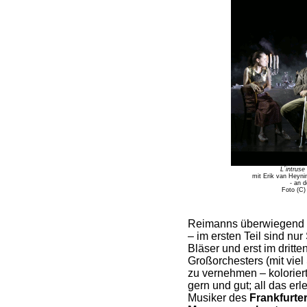
L´intruse
mit Erik van Heynin
- an d
Foto (C)
Reimanns überwiegend a
– im ersten Teil sind nur
Bläser und erst im dritt
Großorchesters (mit vie
zu vernehmen – kolorier
gern und gut; all das er
Musiker des
Frankfurte