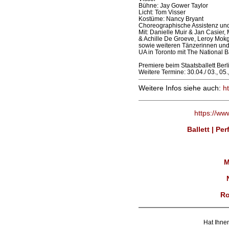
Bühne: Jay Gower Taylor
Licht: Tom Visser
Kostüme: Nancy Bryant
Choreographische Assistenz und
Mit: Danielle Muir & Jan Casier
& Achille De Groeve, Leroy Mok
sowie weiteren Tänzerinnen und 
UA in Toronto mit The National B
Premiere beim Staatsballett Berl
Weitere Termine: 30.04./ 03., 05.,
Weitere Infos siehe auch:
ht
https://ww
Ballett | Pe
M
Ro
Hat Ihnen