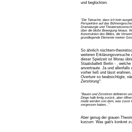
und beglückten.
"Die Tatsache, dass ich kein ausgebi
Perspektive auf das Bühnengeschehe
Dramaturgie und Theaterwissenschaf
über die bloße Bewegung hinaus. Wäh
Konstruktion des Bildes, die Verwe
grundlegende Elemente meiner Ges
So ähnlich nüchtern-theoretisc
weiteren Erklärungsversuche
dieser Spielzeit ist Morau übr
Staatsballett Berlin - , welc
anvertraute. Ja und allenfall
vorher ließ und lässt erahnen,
Overture
so beabsichtigte, nä
Zerstörung"
:
"Bauen und Zerstören definieren un
Dinge halb fertig zurück, aber öffn
müde werden von dem, was zuvor kam
vergessen haben..."
Aber genug der grauen Theorie,
kurzum: Was gab's konkret z