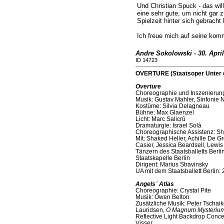
Und Christian Spuck - das wil
eine sehr gute, um nicht gar z
Spielzeit hinter sich gebracht
Ich freue mich auf seine ko
Andre Sokolowski - 30. April
ID 14723
OVERTURE (Staatsoper Unter d
Overture
Choreographie und Inszenierun
Musik: Gustav Mahler, Sinfonie Nr. 
Kostüme: Silvia Delagneau
Bühne: Max Glaenzel
Licht: Marc Salicrú
Dramaturgie: Israel Solà
Choreographische Assistenz: Sh
Mit: Shaked Heller, Achille De 
Casier, Jessica Beardsell, Lewi
Tänzern des Staatsballetts Berli
Staatskapelle Berlin
Dirigent: Marius Stravinsky
UA mit dem Staatsballett Berlin: 
Angels´ Atlas
Choreographie: Crystal Pite
Musik: Owen Belton
Zusätzliche Musik: Peter Tschai
Lauridsen,
O Magnum Mysteriu
Reflective Light Backdrop Conc
Visser