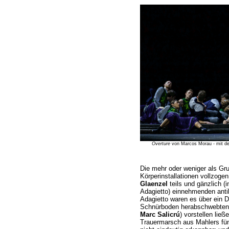
Overture
von Marcos Morau - mit dem
Die mehr oder weniger als G
Körperinstallationen vollzoge
Glaenzel
teils und gänzlich (i
Adagietto) einnehmenden ant
Adagietto waren es über ein 
Schnürboden herabschwebten u
Marc Salicrú
) vorstellen lie
Trauermarsch aus Mahlers fün