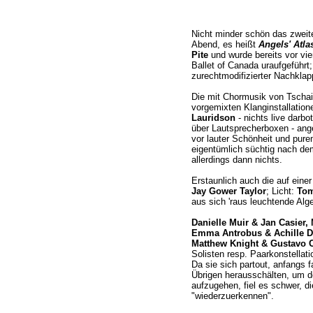
Nicht minder schön das zweit
Abend, es heißt
Angels' Atla
Pite
und wurde bereits vor vie
Ballet of Canada uraufgeführt; 
zurechtmodifizierter Nachklap
Die mit Chormusik von Tscha
vorgemixten Klanginstallatio
Lauridson
- nichts live darb
über Lautsprecherboxen - ange
vor lauter Schönheit und pur
eigentümlich süchtig nach dem
allerdings dann nichts.
Erstaunlich auch die auf eine
Jay Gower Taylor
; Licht:
Tom
aus sich 'raus leuchtende Alg
Danielle Muir & Jan Casier,
Emma Antrobus & Achille D
Matthew Knight & Gustavo 
Solisten resp. Paarkonstella
Da sie sich partout, anfangs 
Übrigen herausschälten, um do
aufzugehen, fiel es schwer, d
"wiederzuerkennen".