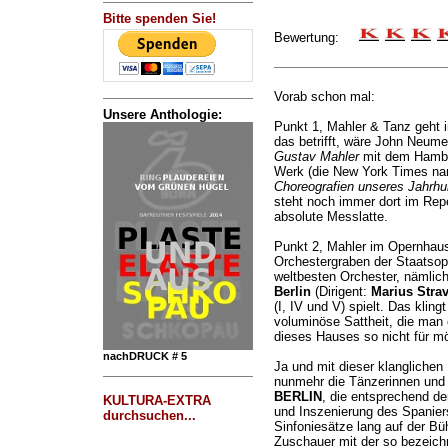
Bitte spenden Sie!
Bewertung:
Vorab schon mal:
Unsere Anthologie:
Punkt 1, Mahler & Tanz geht i
das betrifft, wäre John Neum
Gustav Mahler
mit dem Hambur
Werk (die New York Times na
Choreografien unseres Jahrhu
steht noch immer dort im Repe
absolute Messlatte.
Punkt 2, Mahler im Opernhaus.
Orchestergraben der Staatsop
weltbesten Orchester, nämlic
Berlin
(Dirigent:
Marius Stra
(I, IV und V) spielt. Das klin
voluminöse Sattheit, die man
dieses Hauses so nicht für mö
nachDRUCK # 5
Ja und mit dieser klanglichen 
nunmehr die Tänzerinnen un
BERLIN
, die entsprechend der
KULTURA-EXTRA
und Inszenierung des Spanie
durchsuchen...
Sinfoniesätze lang auf der B
Zuschauer mit der so bezeic