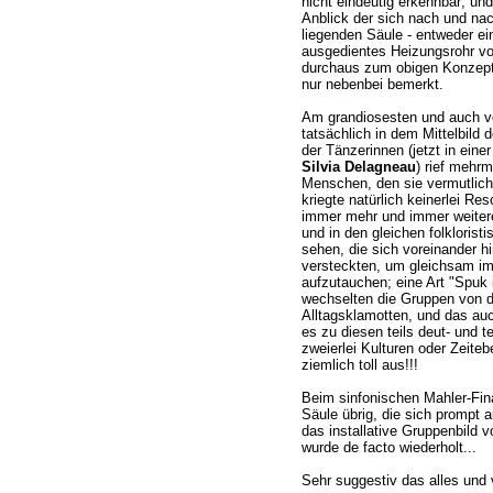
nicht eindeutig erkennbar; und
Anblick der sich nach und na
liegenden Säule - entweder ei
ausgedientes Heizungsrohr v
durchaus zum obigen Konzept
nur nebenbei bemerkt.
Am grandiosesten und auch vö
tatsächlich in dem Mittelbild d
der Tänzerinnen (jetzt in eine
Silvia Delagneau
) rief mehr
Menschen, den sie vermutlich
kriegte natürlich keinerlei Re
immer mehr und immer weitere
und in den gleichen folkloristi
sehen, die sich voreinander h
versteckten, um gleichsam imm
aufzutauchen; eine Art "Spuk
wechselten die Gruppen von de
Alltagsklamotten, und das auc
es zu diesen teils deut- und
zweierlei Kulturen oder Zeiteb
ziemlich toll aus!!!
Beim sinfonischen Mahler-Fina
Säule übrig, die sich prompt a
das installative Gruppenbild
wurde de facto wiederholt...
Sehr suggestiv das alles und 