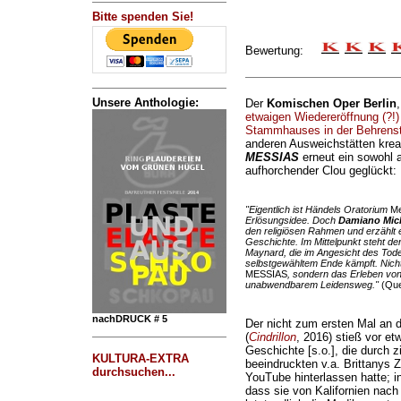
Bitte spenden Sie!
Bewertung:
Unsere Anthologie:
Der
Komischen Oper Berlin
etwaigen Wiedereröffnung (?!)
Stammhauses in der Behrens
anderen Ausweichstätten kreati
MESSIAS
erneut ein sowohl 
aufhorchender Clou geglückt:
"Eigentlich ist Händels Oratorium
Me
Erlösungsidee. Doch
Damiano Mich
den religiösen Rahmen und erzählt e
Geschichte. Im Mittelpunkt steht de
Maynard, die im Angesicht des Tod
selbstgewähltem Ende kämpft. Nicht
MESSIAS
, sondern das Erleben von
unabwendbarem Leidensweg."
(Quel
nachDRUCK # 5
Der nicht zum ersten Mal an 
(
Cindrillon
, 2016) stieß vor et
Geschichte [s.o.], die durch z
KULTURA-EXTRA
beeindruckten v.a. Brittanys 
durchsuchen...
YouTube hinterlassen hatte; 
dass sie von Kalifornien na