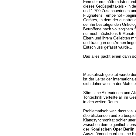
Eine der erschütterndsten u
dieses Großspektakels - in d
und 1.700 Zuschauerinnen un
Flughafens Tempelhof - beginn
Gerätes, in dem der ausstreu
der ihn bestätigenden Onkologin
Betroffene nach vollzog'nem 
nur noch höchstens 6 Monate z
Eltern und ihrem Geliebten mitt
und traurig in den Armen liegen
Entschluss gefasst wurde...
Das alles packt einen dann s
Musikalisch geleitet wurde d
ist der Leiter der Internation
sich daher wohl in der Materi
Sämtliche Akteurinnen und Ak
Tontechnik verteilte all ihr 
in den weiten Raum.
Problematisch war, dass v.a.
überblickenden und zu bespie
Klangsynchronität schier uner
zwischen dem eigentlich sens
der Komischen Oper Berlin
Auszuführenden erhebliche Ko