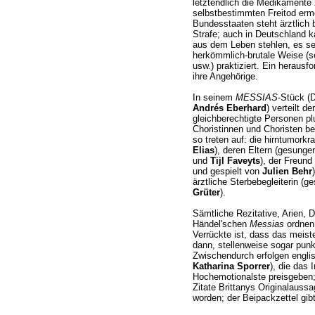
letztendlich die Medikamente z
selbstbestimmten Freitod erm
Bundesstaaten steht ärztlich b
Strafe; auch in Deutschland k
aus dem Leben stehlen, es se
herkömmlich-brutale Weise (se
usw.) praktiziert. Ein heraus
ihre Angehörige.
In seinem
MESSIAS
-Stück (
Andrés Eberhard
) verteilt d
gleichberechtigte Personen pl
Choristinnen und Choristen b
so treten auf: die hirntumork
Elias
), deren Eltern (gesunge
und
Tijl Faveyts
), der Freun
und gespielt von
Julien Behr
ärztliche Sterbebegleiterin (
Grüter
).
Sämtliche Rezitative, Arien,
Händel'schen
Messias
ordnen 
Verrückte ist, dass das meist
dann, stellenweise sogar pun
Zwischendurch erfolgen engli
Katharina Sporrer
), die das
Hochemotionalste preisgeben;
Zitate Brittanys Originalau
worden; der Beipackzettel gibt