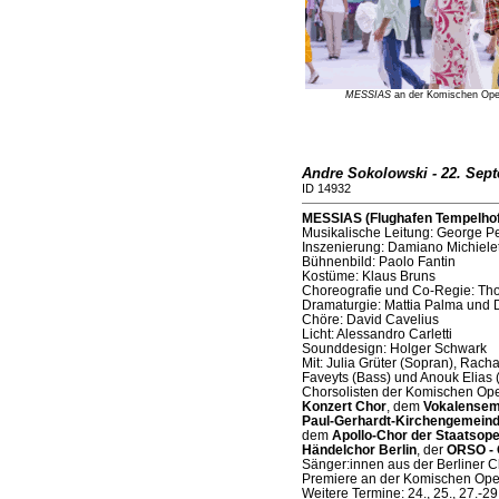
MESSIAS
an der Komischen Oper
Andre Sokolowski - 22. Sep
ID 14932
MESSIAS (Flughafen Tempelhof,
Musikalische Leitung: George P
Inszenierung: Damiano Michiele
Bühnenbild: Paolo Fantin
Kostüme: Klaus Bruns
Choreografie und Co-Regie: Th
Dramaturgie: Mattia Palma und 
Chöre: David Cavelius
Licht: Alessandro Carletti
Sounddesign: Holger Schwark
Mit: Julia Grüter (Sopran), Rachae
Faveyts (Bass) und Anouk Elias 
Chorsolisten der Komischen Ope
Konzert Chor
, dem
Vokalensem
Paul-Gerhardt-Kirchengemeind
dem
Apollo-Chor der Staatsope
Händelchor Berlin
, der
ORSO - 
Sänger:innen aus der Berliner 
Premiere an der Komischen Oper
Weitere Termine: 24., 25., 27.-29