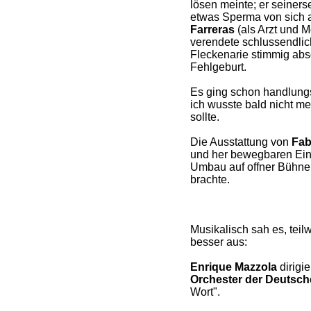
lösen meinte; er seiners
etwas Sperma von sich 
Farreras
(als Arzt und Mö
verendete schlussendlic
Fleckenarie stimmig abso
Fehlgeburt.
Es ging schon handlungs
ich wusste bald nicht me
sollte.
Die Ausstattung von
Fab
und her bewegbaren Einz
Umbau auf offner Bühne 
brachte.
Musikalisch sah es, teilw
besser aus:
Enrique Mazzola
dirigie
Orchester der Deutsch
Wort".