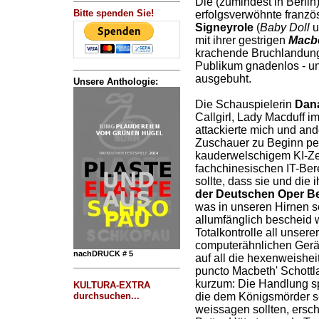
Die (zumindest in Berlin)
Bitte spenden Sie!
erfolgsverwöhnte franzö
Signeyrole
(
Baby Doll
u
mit ihrer gestrigen
Macb
krachende Bruchlandung
Publikum gnadenlos - un
ausgebuht.
Unsere Anthologie:
Die Schauspielerin
Dana
Callgirl, Lady Macduff 
attackierte mich und an
Zuschauer zu Beginn pe
kauderwelschigem KI-Z
fachchinesischen IT-Ber
sollte, dass sie und die 
der Deutschen Oper Be
was in unseren Hirnen s
allumfänglich bescheid w
Totalkontrolle all unser
computerähnlichen Gerät
nachDRUCK # 5
auf all die hexenweishe
puncto Macbeth' Schottl
kurzum: Die Handlung sp
KULTURA-EXTRA
durchsuchen...
die dem Königsmörder s
weissagen sollten, ersc