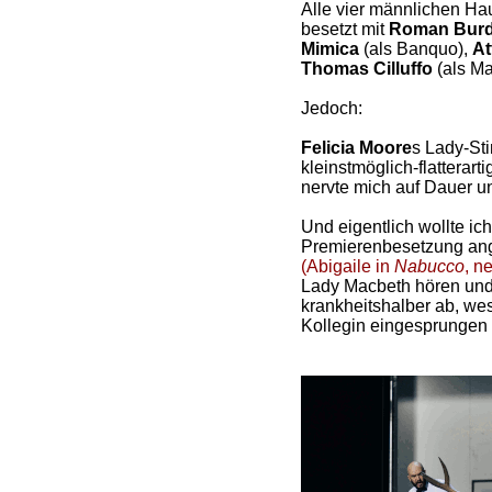
Alle vier männlichen Ha
besetzt mit
Roman Bur
Mimica
(als Banquo),
At
Thomas Cilluffo
(als Ma
Jedoch:
Felicia Moore
s Lady-Sti
kleinstmöglich-flatterart
nervte mich auf Dauer u
Und eigentlich wollte ich
Premierenbesetzung an
(Abigaile in
Nabucco
, n
Lady Macbeth hören und 
krankheitshalber ab, we
Kollegin eingesprungen 