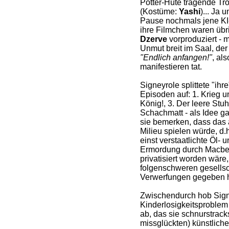
Potter-Hüte tragende Tro
(Kostüme:
Yashi
)... Ja 
Pause nochmals jene KI-/
ihre Filmchen waren üb
Dzerve
vorproduziert - 
Unmut breit im Saal, der
"Endlich anfangen!"
, al
manifestieren tat.
Signeyrole splittete "ihr
Episoden auf: 1. Krieg u
König!, 3. Der leere Stuh
Schachmatt - als Idee gar
sie bemerken, dass das 
Milieu spielen würde, d
einst verstaatlichte Öl-
Ermordung durch Macbeth 
privatisiert worden wär
folgenschweren gesellsc
Verwerfungen gegeben hä
Zwischendurch hob Sign
Kinderlosigkeitsproblem
ab, das sie schnurstracks
missglückten) künstlich