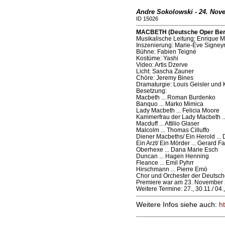
Andre Sokolowski - 24. Nov
ID 15026
MACBETH (Deutsche Oper Berli
Musikalische Leitung: Enrique 
Inszenierung: Marie-Ève Signey
Bühne: Fabien Teigné
Kostüme: Yashi
Video: Artis Dzerve
Licht: Sascha Zauner
Chöre: Jeremy Bines
Dramaturgie: Louis Geisler und 
Besetzung:
Macbeth ... Roman Burdenko
Banquo ... Marko Mimica
Lady Macbeth ... Felicia Moore
Kammerfrau der Lady Macbeth ..
Macduff ... Attilio Glaser
Malcolm ... Thomas Cilluffo
Diener Macbeths/ Ein Herold ...
Ein Arzt/ Ein Mörder ... Gerard F
Oberhexe ... Dana Marie Esch
Duncan ... Hagen Henning
Fleance ... Emil Pyhrr
Hirschmann ... Pierre Emö
Chor und Orchester der Deutsch
Premiere war am 23. November 
Weitere Termine: 27., 30.11./ 04.
Weitere Infos siehe auch:
h