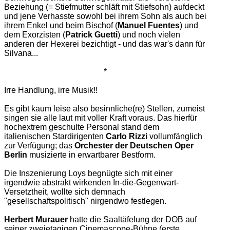
Beziehung (= Stiefmutter schläft mit Stiefsohn) aufdeckt
und jene Verhasste sowohl bei ihrem Sohn als auch bei
ihrem Enkel und beim Bischof (
Manuel Fuentes
) und
dem Exorzisten (
Patrick Guetti
) und noch vielen
anderen der Hexerei bezichtigt - und das war's dann für
Silvana...
*
Irre Handlung, irre Musik!!
Es gibt kaum leise also besinnliche(re) Stellen, zumeist
singen sie alle laut mit voller Kraft voraus. Das hierfür
hochextrem geschulte Personal stand dem
italienischen Stardirigenten
Carlo Rizzi
vollumfänglich
zur Verfügung; das
Orchester der Deutschen Oper
Berlin
musizierte in erwartbarer Bestform.
Die Inszenierung Loys begnügte sich mit einer
irgendwie abstrakt wirkenden In-die-Gegenwart-
Versetztheit, wollte sich demnach
"gesellschaftspolitisch" nirgendwo festlegen.
Herbert Murauer
hatte die Saaltäfelung der DOB auf
seiner zweietagigen Cinemascope-Bühne (erste