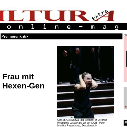
An
Premierenkritik
Frau mit
Hexen-Gen
Olesya Golovneva (als Silvana) in Ottorino
M
Respighis
La fiamma
an der DOB | Foto:
Monika Rittershaus; Detailansicht