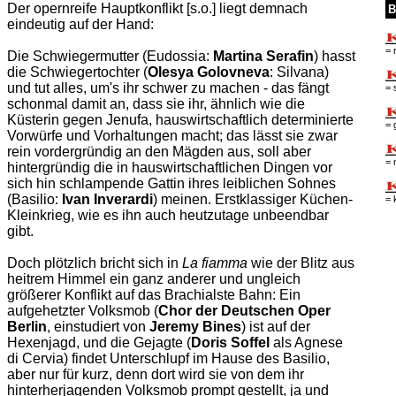
Der opernreife Hauptkonflikt [s.o.] liegt demnach
B
eindeutig auf der Hand:
= 
Die Schwiegermutter (Eudossia:
Martina Serafin
) hasst
die Schwiegertochter (
Olesya Golovneva
: Silvana)
und tut alles, um's ihr schwer zu machen - das fängt
= 
schonmal damit an, dass sie ihr, ähnlich wie die
Küsterin gegen Jenufa, hauswirtschaftlich determinierte
= 
Vorwürfe und Vorhaltungen macht; das lässt sie zwar
rein vordergründig an den Mägden aus, soll aber
= 
hintergründig die in hauswirtschaftlichen Dingen vor
sich hin schlampende Gattin ihres leiblichen Sohnes
(Basilio:
Ivan Inverardi
) meinen. Erstklassiger Küchen-
= 
Kleinkrieg, wie es ihn auch heutzutage unbeendbar
gibt.
Doch plötzlich bricht sich in
La fiamma
wie der Blitz aus
heitrem Himmel ein ganz anderer und ungleich
größerer Konflikt auf das Brachialste Bahn: Ein
aufgehetzter Volksmob (
Chor der Deutschen Oper
Berlin
, einstudiert von
Jeremy Bines
) ist auf der
Hexenjagd, und die Gejagte (
Doris Soffel
als Agnese
di Cervia) findet Unterschlupf im Hause des Basilio,
aber nur für kurz, denn dort wird sie von dem ihr
hinterherjagenden Volksmob prompt gestellt, ja und