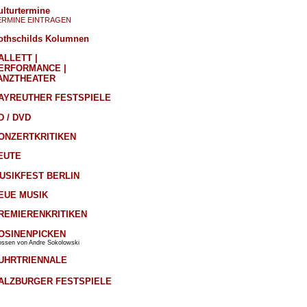
ulturtermine
ERMINE EINTRAGEN
othschilds Kolumnen
ALLETT |
ERFORMANCE |
ANZTHEATER
AYREUTHER FESTSPIELE
D / DVD
ONZERTKRITIKEN
EUTE
USIKFEST BERLIN
EUE MUSIK
REMIERENKRITIKEN
OSINENPICKEN
ossen von Andre Sokolowski
UHRTRIENNALE
ALZBURGER FESTSPIELE