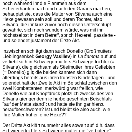
noch während ihr die Flammen aus dem
Scheiterhaufen nach und nach den Garaus machen,
behauptet sie, dass die Mutter von Silvana auch eine
Hexe gewesen sein soll und deren Tochter, also
Silvana, die ihr kurz zuvor noch diesen Unterschlupf
gewährte, sich noch wundern würde, was mit ihr
höchstselbst in dem Betreff, sprich Hexerei, passierte -
und so endet justament der Erste Akt.
Inzwischen schlägt dann auch Donello (Großmutters
Lieblingsenkel:
Georgy Vasiliev
) in
La fiamma
auf und
verliebt sich in Schwiegermutters Schwiegertochter (=
Silvana), die gleichsam als Stiefmutter ihres Geliebten
(= Donello) gilt; die beiden kannten sich dann
allerdings bereits aus ihren frühsten Kindertagen - und
so endet halt der Zweite Akt im Beischlaf zwischen den
zwei Kombattanten; merkwürdig war freilich, wie
Donello wie auf Knopfdruck plötzlich zwecks des von
Silvana gieriger denn je herbeigesehnten Beischlafs
"auf der Matte stand"; und hatte sie ihn gar hierzu
heraufbeschworen? Ist und bleibt sie also auch, wie
ihre Mutter früher, eine Hexe??
Der Dritte Akt klärt nunmehr alles soweit auf, d.h. dass
Schwiegertochters Schwiegermutter die "verbotene"