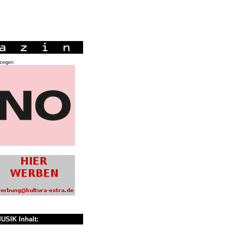
zeigen:
USIK Inhalt: