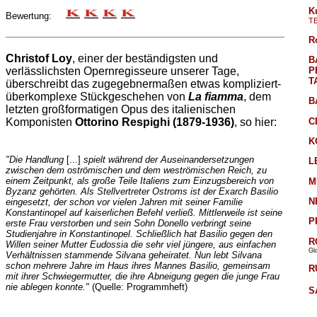
K
Bewertung:
T
R
Christof Loy
, einer der beständigsten und
B
P
verlässlichsten Opernregisseure unserer Tage,
T
überschreibt das zugegebnermaßen etwas kompliziert-
überkomplexe Stückgeschehen von
La fiamma
, dem
B
letzten großformatigen Opus des italienischen
C
Komponisten
Ottorino Respighi (1879-1936)
, so hier:
K
"Die Handlung
[...]
spielt während der Auseinandersetzungen
L
zwischen dem oströmischen und dem weströmischen Reich, zu
einem Zeitpunkt, als große Teile Italiens zum Einzugsbereich von
M
Byzanz gehörten. Als Stellvertreter Ostroms ist der Exarch Basilio
N
eingesetzt, der schon vor vielen Jahren mit seiner Familie
Konstantinopel auf kaiserlichen Befehl verließ. Mittlerweile ist seine
P
erste Frau verstorben und sein Sohn Donello verbringt seine
Studienjahre in Konstantinopel. Schließlich hat Basilio gegen den
R
Willen seiner Mutter Eudossia die sehr viel jüngere, aus einfachen
Gl
Verhältnissen stammende Silvana geheiratet. Nun lebt Silvana
schon mehrere Jahre im Haus ihres Mannes Basilio, gemeinsam
R
mit ihrer Schwiegermutter, die ihre Abneigung gegen die junge Frau
nie ablegen konnte."
(Quelle: Programmheft)
S