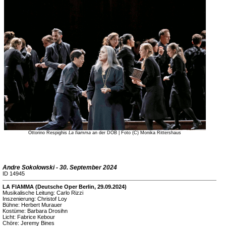
Ottorino Respighis
La fiamma
an der DOB | Foto (C) Monika Rittershaus
Andre Sokolowski - 30. September 2024
ID 14945
LA FIAMMA (Deutsche Oper Berlin, 29.09.2024)
Musikalische Leitung: Carlo Rizzi
Inszenierung: Christof Loy
Bühne: Herbert Murauer
Kostüme: Barbara Drosihn
Licht: Fabrice Kebour
Chöre: Jeremy Bines