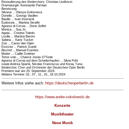
Einstudierung des Kinderchors: Christian Lindhorst
Dramaturgie: Konstantin Parnian
Besetzung:
Silvana ... Olesya Golovneva
Donello ... Georgy Vasiliev
Basilio ... Ivan Inverardi
Eudossia ... Martina Serafin
Agnese di Cervia ... Doris Soffel
Monica ... Sua Jo
Agata ... Cristina Toledo
Lucilla ... Martina Baroni
Sabina ... Karis Tucker
Zoe ... Caren Van Oijen
Exorzist ... Patrick Guetti
Bischof ... Manuel Fuentes
Mutter ... Caitlin Gotimer
Tenor solo ... Chance Jonas-O'Toole
Agnese di Cervia auf dem Scheiterhaufen ... Silvia Pohl
sowie Andrea Spartà, Nicolas Franciscus und Koray Tuna
Kinderchor, Chor und Orchester der Deutschen Oper Berlin
Premiere war am 29. September 2024.
Weitere Termine: 02., 07., 11., 15., 18.10.2024
Weitere Infos siehe auch:
https://deutscheoperberlin.de
https://www.andre-sokolowski.de
Konzerte
Musiktheater
Neue Musik