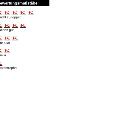
ewertungsmaßstäbe:
nicht zu toppen
schon gut
geht so
na ja
katastrophal