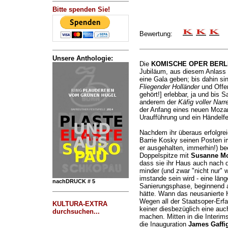
Bitte spenden Sie!
Bewertung:
Unsere Anthologie:
Die
KOMISCHE OPER BERL
Jubiläum, aus diesem Anlass 
eine Gala geben; bis dahin 
Fliegender Holländer
und Off
gehört!] erlebbar, ja und bis 
anderem der
Käfig voller Narr
der Anfang eines neuen Mozar
Uraufführung und ein Händelfe
Nachdem ihr überaus erfolgre
Barrie Kosky seinen Posten 
er ausgehalten, immerhin!) bee
Doppelspitze mit
Susanne Mo
dass sie ihr Haus auch nach d
minder (und zwar "nicht nur" wi
imstande sein wird - eine län
nachDRUCK # 5
Sanierungsphase, beginnend a
hätte. Wann das neusanierte 
Wegen all der Staatsoper-Erf
KULTURA-EXTRA
keiner diesbezüglich eine au
durchsuchen...
machen. Mitten in die Interim
die Inauguration
James Gaffi