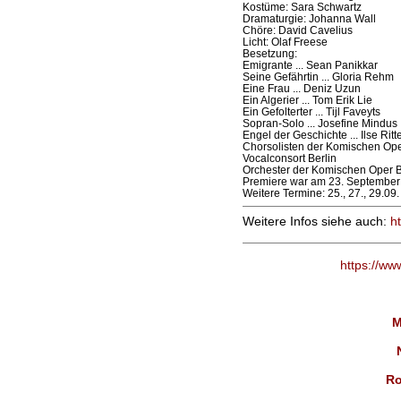
Kostüme: Sara Schwartz
Dramaturgie: Johanna Wall
Chöre: David Cavelius
Licht: Olaf Freese
Besetzung:
Emigrante ... Sean Panikkar
Seine Gefährtin ... Gloria Rehm
Eine Frau ... Deniz Uzun
Ein Algerier ... Tom Erik Lie
Ein Gefolterter ... Tijl Faveyts
Sopran-Solo ... Josefine Mindus
Engel der Geschichte ... Ilse Ritt
Chorsolisten der Komischen Ope
Vocalconsort Berlin
Orchester der Komischen Oper B
Premiere war am 23. September
Weitere Termine: 25., 27., 29.09.
Weitere Infos siehe auch:
h
https://ww
M
Ro