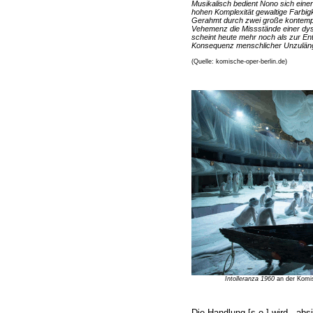
Musikalisch bedient Nono sich einer f
hohen Komplexität gewaltige Farbigk
Gerahmt durch zwei große kontempla
Vehemenz die Missstände einer dysfu
scheint heute mehr noch als zur En
Konsequenz menschlicher Unzulängl
(Quelle: komische-oper-berlin.de)
Intolleranza 1960
an der Komis
Die Handlung [s.o.] wird - absi