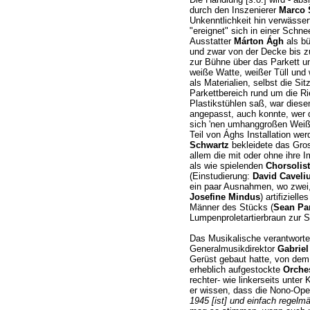
durch den Inszenierer
Marco 
Unkenntlichkeit hin verwässert
"ereignet" sich in einer Schne
Ausstatter
Márton Ágh
als b
und zwar von der Decke bis 
zur Bühne über das Parkett un
weiße Watte, weißer Tüll und
als Materialien, selbst die Si
Parkettbereich rund um die R
Plastikstühlen saß, war dies
angepasst, auch konnte, wer d
sich 'nen umhanggroßen Weißl
Teil von Ághs Installation we
Schwartz
bekleidete das Gros
allem die mit oder ohne ihre 
als wie spielenden
Chorsolis
(Einstudierung:
David Caveli
ein paar Ausnahmen, wo zwei, 
Josefine Mindus
) artifiziel
Männer des Stücks (
Sean Pan
Lumpenproletartierbraun zur S
Das Musikalische verantworte
Generalmusikdirektor
Gabriel
Gerüst gebaut hatte, von dem 
erheblich aufgestockte
Orche
rechter- wie linkerseits unter 
er wissen, dass die Nono-Op
1945 [ist] und einfach regelm