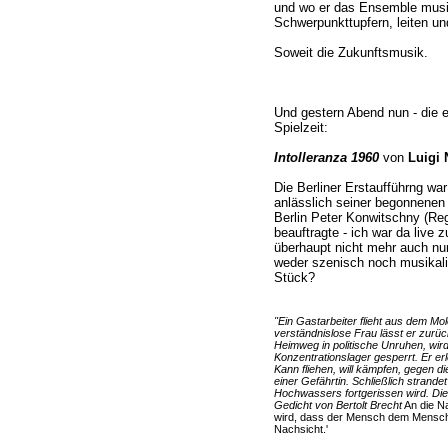
und wo er das Ensemble musi
Schwerpunkttupfern, leiten und
Soweit die Zukunftsmusik.
Und gestern Abend nun - die e
Spielzeit:
Intolleranza 1960
von
Luigi 
Die Berliner Erstaufführng wa
anlässlich seiner begonnenen
Berlin Peter Konwitschny (Reg
beauftragte - ich war da live 
überhaupt nicht mehr auch nur 
weder szenisch noch musikalis
Stück?
"Ein Gastarbeiter flieht aus dem Mo
verständnislose Frau lässt er zurü
Heimweg in politische Unruhen, wird 
Konzentrationslager gesperrt. Er erleb
Kann fliehen, will kämpfen, gegen die
einer Gefährtin. Schließlich strande
Hochwassers fortgerissen wird. Di
Gedicht von Bertolt Brecht
An die Na
wird, dass der Mensch dem Menschen
Nachsicht.'