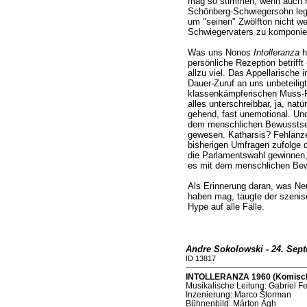
mag so stimmen, wenn auch nu
Schönberg-Schwiegersohn legte
um "seinen" Zwölfton nicht we
Schwiegervaters zu komponie
Was uns Nonos
Intolleranza
h
persönliche Rezeption betrifft
allzu viel. Das Appellarische 
Dauer-Zuruf an uns unbeteiligt
klassenkämpferischen Muss-P
alles unterschreibbar, ja, natür
gehend, fast unemotional. Und
dem menschlichen Bewusstsei
gewesen. Katharsis? Fehlanz
bisherigen Umfragen zufolge d
die Parlamentswahl gewinnen,
es mit dem menschlichen Bewus
Als Erinnerung daran, was Ne
haben mag, taugte der szenis
Hype auf alle Fälle.
Andre Sokolowski - 24. Sep
ID 13817
INTOLLERANZA 1960 (Komische 
Musikalische Leitung: Gabriel Fe
Inzenierung: Marco Štorman
Bühnenbild: Márton Ágh