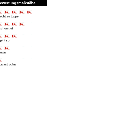
ewertungsmaßstäbe:
nicht zu toppen
schon gut
geht so
na ja
katastrophal