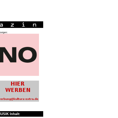
zeigen:
USIK Inhalt: