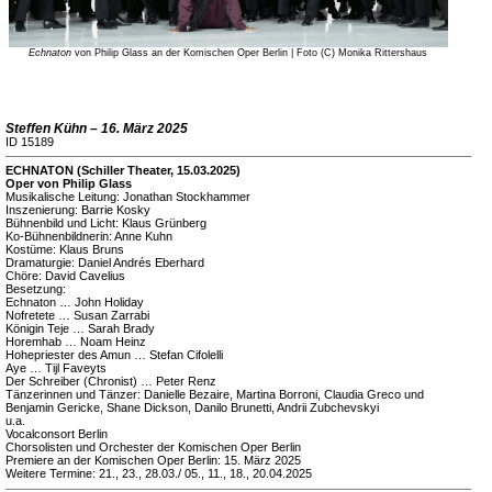
Echnaton
von Philip Glass an der Komischen Oper Berlin | Foto (C) Monika Rittershaus
Steffen Kühn – 16. März 2025
ID 15189
ECHNATON (Schiller Theater, 15.03.2025)
Oper von Philip Glass
Musikalische Leitung: Jonathan Stockhammer
Inszenierung: Barrie Kosky
Bühnenbild und Licht: Klaus Grünberg
Ko-Bühnenbildnerin: Anne Kuhn
Kostüme: Klaus Bruns
Dramaturgie: Daniel Andrés Eberhard
Chöre: David Cavelius
Besetzung:
Echnaton … John Holiday
Nofretete … Susan Zarrabi
Königin Teje … Sarah Brady
Horemhab … Noam Heinz
Hohepriester des Amun … Stefan Cifolelli
Aye … Tijl Faveyts
Der Schreiber (Chronist) … Peter Renz
Tänzerinnen und Tänzer: Danielle Bezaire, Martina Borroni, Claudia Greco und
Benjamin Gericke, Shane Dickson, Danilo Brunetti, Andrii Zubchevskyi
u.a.
Vocalconsort Berlin
Chorsolisten und Orchester der Komischen Oper Berlin
Premiere an der Komischen Oper Berlin: 15. März 2025
Weitere Termine: 21., 23., 28.03./ 05., 11., 18., 20.04.2025