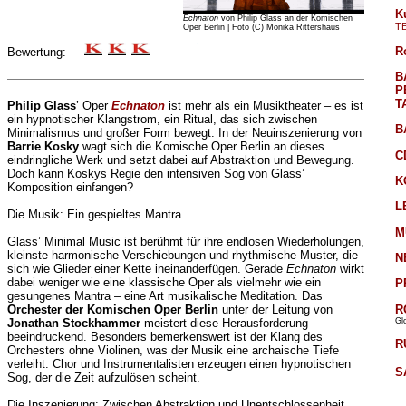
K
Echnaton
von Philip Glass an der Komischen
T
Oper Berlin | Foto (C) Monika Rittershaus
R
Bewertung:
B
P
T
Philip Glass
’ Oper
Echnaton
ist mehr als ein Musiktheater – es ist
ein hypnotischer Klangstrom, ein Ritual, das sich zwischen
B
Minimalismus und großer Form bewegt. In der Neuinszenierung von
Barrie Kosky
wagt sich die Komische Oper Berlin an dieses
C
eindringliche Werk und setzt dabei auf Abstraktion und Bewegung.
Doch kann Koskys Regie den intensiven Sog von Glass’
K
Komposition einfangen?
L
Die Musik: Ein gespieltes Mantra.
M
Glass’ Minimal Music ist berühmt für ihre endlosen Wiederholungen,
kleinste harmonische Verschiebungen und rhythmische Muster, die
N
sich wie Glieder einer Kette ineinanderfügen. Gerade
Echnaton
wirkt
dabei weniger wie eine klassische Oper als vielmehr wie ein
P
gesungenes Mantra – eine Art musikalische Meditation. Das
R
Orchester der Komischen Oper Berlin
unter der Leitung von
Gl
Jonathan Stockhammer
meistert diese Herausforderung
beeindruckend. Besonders bemerkenswert ist der Klang des
R
Orchesters ohne Violinen, was der Musik eine archaische Tiefe
verleiht. Chor und Instrumentalisten erzeugen einen hypnotischen
S
Sog, der die Zeit aufzulösen scheint.
Die Inszenierung: Zwischen Abstraktion und Unentschlossenheit.