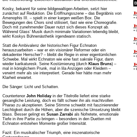
B
Kosky, bekannt für seine bildgewaltigen Arbeiten, setzt hier
zunächst auf Reduktion. Die Eröffnungsszene – das Begräbnis von
= 
Amenophis III. – spielt in einer kargen weißen Box. Die
Bewegungen des Chors sind stilisiert, fast wie eine Choreografie.
Doch mit zunehmender Dauer nutzt sich dieses Konzept ab.
= 
Während Glass’ Musik durch minimale Variationen lebendig bleibt,
wirkt Koskys Bühnenästhetik irgendwann statisch.
= 
Statt die Ambivalenz der historischen Figur Echnaton
herauszuarbeiten – war er ein visionärer Reformer oder ein
dekadenter Herrscher? – bleibt die Regie in einer eigentümlichen
= 
Schwebe. Mal wirkt Echnaton wie eine fast sakrale Figur, dann
wieder karikaturesk. Seine Kostümierung (durch
Klaus Bruns
) –
mal in königlichem Prunk, mal in lila Anzügen oder Kleidern –
= 
verwirrt mehr als sie interpretiert. Gerade hier hätte man mehr
Klarheit erwartet.
Die Sänger: Licht und Schatten.
Countertenor
John Holiday
in der Titelrolle liefert eine starke
gesangliche Leistung, doch es fällt schwer ihn als machtvollen
Pharao zu akzeptieren. Seine Stimme schwebt mit faszinierender
Leichtigkeit durch die Höhen, aber die szenische Umsetzung bleibt
blass. Besser gelingt es
Susan Zarrabi
als Nofretete, emotionale
Tiefe in ihre Partie zu bringen – besonders in den Duetten mit
Echnaton entstehen Momente großer Intensität.
Fazit: Ein musikalischer Triumph, eine inszenatorische