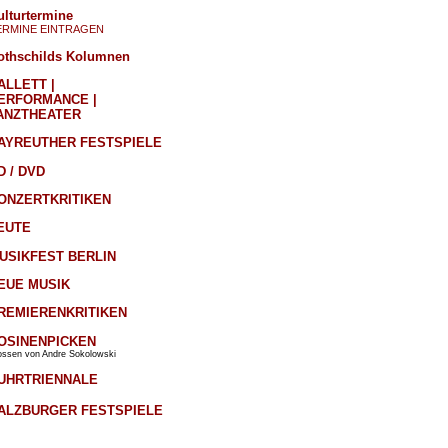
ulturtermine
ERMINE EINTRAGEN
othschilds Kolumnen
ALLETT |
ERFORMANCE |
ANZTHEATER
AYREUTHER FESTSPIELE
D / DVD
ONZERTKRITIKEN
EUTE
USIKFEST BERLIN
EUE MUSIK
REMIERENKRITIKEN
OSINENPICKEN
ossen von Andre Sokolowski
UHRTRIENNALE
ALZBURGER FESTSPIELE