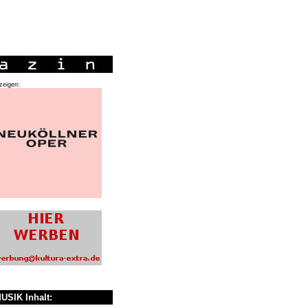
zeigen:
USIK Inhalt: