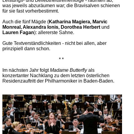
Leistungs- und Beliebtheitsreihenfolge - räumten ab,
was jeweils abzuräumen war; die Bravisalven schienen
für sie fast vorherbestimmt.
Auch die fünf Mägde (
Katharina Magiera, Marvic
Monreal, Alexandra Ionis, Dorothea Herbert
und
Lauren Fagan
): allererste Sahne.
Gute Textverständlichkeiten - nicht bei allen, aber
prinzipiell dann schon.
* *
Im nächsten Jahr folgt
Madame Butterfly
als
konzertanter Nachklang zu dem letzten österlichen
Residenzauftritt der Philharmoniker in Baden-Baden.