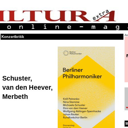
An
Konzertkritik
Schuster,
van den Heever,
Merbeth
M