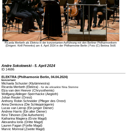
Ricarda Merbeth als
Elektra
in der konzertanten Aufführung mit den Berliner Philharmonikern
(Dirigent: Kirill Petrenko) am 4. April 2024 in der Philharmonie Berlin | Foto (C) Bettina Stöß
Andre Sokolowski - 5. April 2024
ID 14686
ELEKTRA (Philharmonie Berlin, 04.04.2024)
konzertant
Michaela Schuster (Klytämnestra)
Ricarda Merbeth (Elektra)
- für die erkrankte Nina Stemme
Elza van den Heever (Chrysothemis)
Wolfgang Ablinger-Sperrhacke (Aegisth)
Johan Reuter (Orest)
Anthony Robin Schneider (Pfleger des Orest)
Anna Denisova (Die Schleppträgerin)
Lucas van Lierop (Ein junger Diener)
Andrew Harris (Ein alter Diener)
Kirsi Tiihonen (Die Aufseherin)
Katharina Magiera (Erste Magd)
Alexandra Ionis (Dritte Magd)
Lauren Fagan (Fünfte Magd)
Marvic Monreal (Zweite Magd)