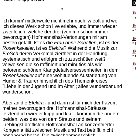
B
*
= 
Ich komm' mittlerweile nicht mehr nach, wieoft und wo
ich dieses Werk schon live erlebte, und immer wieder
= 
zweifle ich, welche der drei (von mir schon immer
bevorzugten) Hofmannsthal-Vertonungen mir am
besten gefällt: Ist es die
Frau ohne Schatten
, ist es der
= 
Rosenkavalier
, ist es
Elektra
? Während die Musik zur
FroSch
deren Verkompliziertheit in der Handlung
= 
systematisch und erfolgreich zuzuschütten weiß,
verweisen die so raffiniert und minutiös als wie
= 
betörend schönen Klangdetailversessenheiten in dem
Rosenkavalier
auf eine wohltuende Austarierung von
Humor & Traurer hinsichtlich des Themenkreises
"Liebe in der Jugend und im Alter"; alles wunderbar und
wunderschön.
Aber an die
Elektra
- und dann ist für mich der Favorit
meiner bevorzugten drei Hofmannsthal-Sträusse
letztendlich wieder klipp und klar - kommen die andern
beiden, was das von dem Strauss und seinem
Lieblingslibrettisten Hoffmannsthal an konzentrierter
Kongenialität zwischen Musik und Text betrifft, nicht
annähernd heran. Die zwischenmenschlich