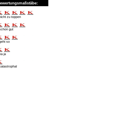
ewertungsmaßstäbe:
nicht zu toppen
schon gut
geht so
na ja
katastrophal