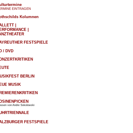
ulturtermine
ERMINE EINTRAGEN
othschilds Kolumnen
ALLETT |
ERFORMANCE |
ANZTHEATER
AYREUTHER FESTSPIELE
D / DVD
ONZERTKRITIKEN
EUTE
USIKFEST BERLIN
EUE MUSIK
REMIERENKRITIKEN
OSINENPICKEN
ossen von Andre Sokolowski
UHRTRIENNALE
ALZBURGER FESTSPIELE