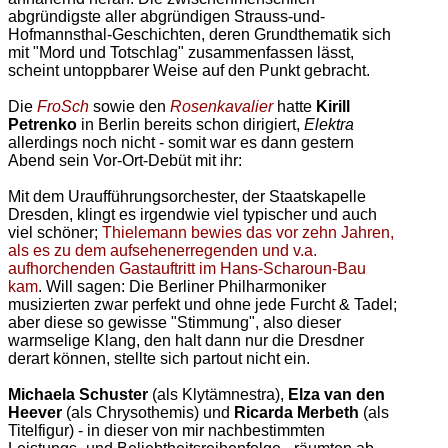
abgründigste aller abgründigen Strauss-und-
Hofmannsthal-Geschichten, deren Grundthematik sich
mit "Mord und Totschlag" zusammenfassen lässt,
scheint untoppbarer Weise auf den Punkt gebracht.
Die
FroSch
sowie den
Rosenkavalier
hatte
Kirill
Petrenko
in Berlin bereits schon dirigiert,
Elektra
allerdings noch nicht - somit war es dann gestern
Abend sein Vor-Ort-Debüt mit ihr:
Mit dem Uraufführungsorchester, der Staatskapelle
Dresden, klingt es irgendwie viel typischer und auch
viel schöner;
Thielemann bewies das vor zehn Jahren,
als es zu dem aufsehenerregenden und v.a.
aufhorchenden Gastauftritt im Hans-Scharoun-Bau
kam
. Will sagen: Die Berliner Philharmoniker
musizierten zwar perfekt und ohne jede Furcht & Tadel;
aber diese so gewisse "Stimmung", also dieser
warmselige Klang, den halt dann nur die Dresdner
derart können, stellte sich partout nicht ein.
Michaela Schuster
(als Klytämnestra),
Elza van den
Heever
(als Chrysothemis) und
Ricarda Merbeth
(als
Titelfigur) - in dieser von mir nachbestimmten