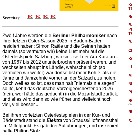
K
T
R
Bewertung:
B
P
T
Zwölf Jahre werden die
Berliner Philharmoniker
nach
ihrer letzten Oster-Saison 2025 in Baden-Baden
B
residiert haben; Simon Rattle und die Seinen hatten
C
damals (so vermuten wir) keine Lust mehr auf die
Osterfestspiele Salzburg, wo sie - seit der Ära Karajan -
K
von 1967 bis 2012 ununterbrochen präsent waren, und
L
wechselten abrupt ins Ländle, wahrscheinlich (so
vermuten wir weiter) war dortselbst mehr Kohle, als die
M
Jahre und Jahrzehnte vorher an der Salzach, zu holen.
Doch weil es so ist, dass man halt "niemals nie sagen"
N
sollte, kehrt das deutsche Vorzeigeorchester ab 2026
P
(nein, wer hätte das gedacht!) in die Mozartstadt zurück,
und alles wird dann so wie früher und vielleicht noch
R
viel, viel besser...
Gl
R
Bei ihren vorletzten Osterfestspielen in der Kur- und
Bäderstadt stand die
Elektra
von Strauss/Hofmannsthal
S
im Mittelpunkt. Es gab drei Aufführungen, und inszeniert
hatte Philipp Stölzl.