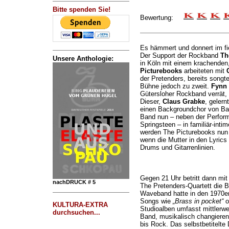
Bitte spenden Sie!
Bewertung:
Es hämmert und donnert im fi
Der Support der Rockband
Th
Unsere Anthologie:
in Köln mit einem krachenden, 
Picturebooks
arbeiteten mit
der Pretenders, bereits song
Bühne jedoch zu zweit.
Fynn
Gütersloher Rockband verrät, 
Dieser,
Claus Grabke
, gelern
einen Backgroundchor von Band
Band nun – neben der Perfor
Springsteen – in familiär-intim
werden The Picturebooks nun
wenn die Mutter in den Lyrics
Drums und Gitarrenlinien.
Gegen 21 Uhr betritt dann mit
nachDRUCK # 5
The Pretenders-Quartett die B
Waveband hatte in den 1970er 
Songs wie
„Brass in pocket“
o
KULTURA-EXTRA
Studioalben umfasst mittlerwei
durchsuchen...
Band, musikalisch changiere
bis Rock. Das selbstbetitelte