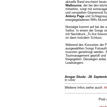
aktuelle Band erscheint heute 
Walbourne
, der bei den letz
mitwirkte, sorgt mit extrava
und verspielten Gitarrensoli f
Antony Page
und Schlagzeu
energiegeladenen Riffs Akzen
Nostalgie kommt auf bei der a
Setlist. In einem der Songs s
mit Nachdruck
„To live forever
ist dann trotzdem Schluss.
Während des Konzertes der Pr
ausgewählten Songs Fotoauf
mussten genehmigt werden. 
Tourmanagement geprüft und le
freigegeben. Deswegen anbei 
Leadsängers.
Ansgar Skoda - 28. Septemb
ID 14942
Weitere Infos siehe auch:
h
Post
skod