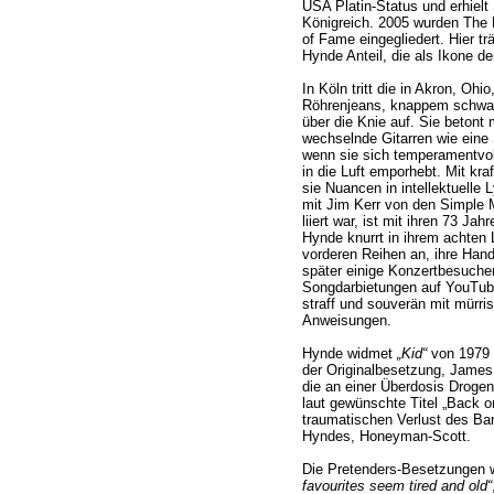
USA Platin-Status und erhielt
Königreich. 2005 wurden The P
of Fame eingegliedert. Hier trä
Hynde Anteil, die als Ikone de
In Köln tritt die in Akron, Oh
Röhrenjeans, knappem schwarz
über die Knie auf. Sie betont 
wechselnde Gitarren wie eine
wenn sie sich temperamentvoll
in die Luft emporhebt. Mit kraf
sie Nuancen in intellektuelle L
mit Jim Kerr von den Simple
liiert war, ist mit ihren 73 Ja
Hynde knurrt in ihrem achten
vorderen Reihen an, ihre Han
später einige Konzertbesucher
Songdarbietungen auf YouTube
straff und souverän mit mürr
Anweisungen.
Hynde widmet
„Kid“
von 1979 
der Originalbesetzung, Jame
die an einer Überdosis Droge
laut gewünschte Titel „Back o
traumatischen Verlust des Ban
Hyndes, Honeyman-Scott.
Die Pretenders-Besetzungen
favourites seem tired and old“