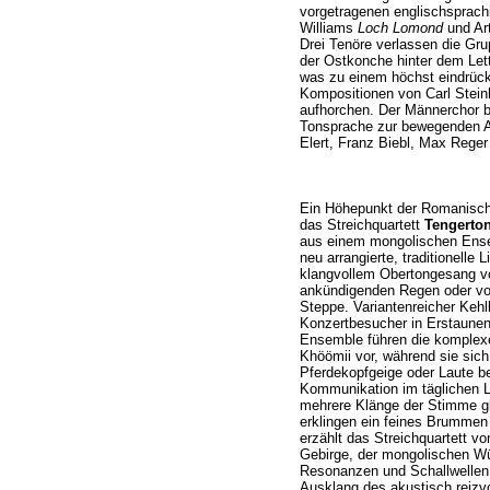
vorgetragenen englischsprach
Williams
Loch Lomond
und Art
Drei Tenöre verlassen die Gr
der Ostkonche hinter dem Lett
was zu einem höchst eindrückl
Kompositionen von Carl Steinh
aufhorchen. Der Männerchor b
Tonsprache zur bewegenden Au
Elert, Franz Biebl, Max Reger
Ein Höhepunkt der Romanische
das Streichquartett
Tengerto
aus einem mongolischen Ensem
neu arrangierte, traditionelle 
klangvollem Obertongesang vo
ankündigenden Regen oder von
Steppe. Variantenreicher Kehl
Konzertbesucher in Erstaune
Ensemble führen die komplex
Khöömii vor, während sie sich
Pferdekopfgeige oder Laute be
Kommunikation im täglichen L
mehrere Klänge der Stimme gle
erklingen ein feines Brummen 
erzählt das Streichquartett 
Gebirge, der mongolischen W
Resonanzen und Schallwellen 
Ausklang des akustisch reizvol