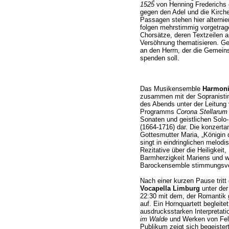
1525
von Henning Frederichs 
gegen den Adel und die Kirc
Passagen stehen hier alterni
folgen mehrstimmig vorgetrag
Chorsätze, deren Textzeilen 
Versöhnung thematisieren. Ges
an den Herrn, der die Gemeins
spenden soll.
Das Musikensemble
Harmoni
zusammen mit der Sopranist
des Abends unter der Leitung
Programms
Corona Stellarum
Sonaten und geistlichen Solo
(1664-1716) dar. Die konzertan
Gottesmutter Maria, „Königin
singt in eindringlichen melodi
Rezitative über die Heiligkeit
Barmherzigkeit Mariens und w
Barockensemble stimmungsvoll
Nach einer kurzen Pause trit
Vocapella Limburg
unter der
22:30 mit dem, der Romanti
auf. Ein Hornquartett begleit
ausdrucksstarken Interpretat
im Walde
und Werken von Fel
Publikum zeigt sich begeiste