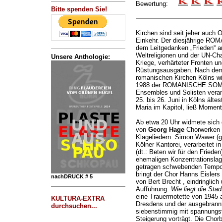
Bewertung:
Bitte spenden Sie!
Kirchen sind seit jeher auch O
Einkehr. Der diesjährige R
dem Leitgedanken „Frieden“ a
Weltreligionen und der UN-Cha
Unsere Anthologie:
Kriege, verhärteter Fronten u
Rüstungsausgaben. Nach dem 
romanischen Kirchen Kölns wi
1988 der ROMANISCHE SOMM
Ensembles und Solisten vera
25. bis 26. Juni in Kölns älte
Maria im Kapitol, ließ Momen
Ab etwa 20 Uhr widmete sich
von
Georg Hage
Chorwerken a
Klageliedern. Simon Wawer (ge
Kölner Kantorei, verarbeitet 
(dt.: Beten wir für den Fried
ehemaligen Konzentrationslag
getragen schwebenden Tempo 
bringt der Chor Hanns Eislers
nachDRUCK # 5
von Bert Brecht , eindringlic
Aufführung.
Wie liegt die Stad
eine Trauermotette von 1945 a
KULTURA-EXTRA
Dresdens und der ausgebrannte
durchsuchen...
siebenstimmig mit spannungs
Steigerung vorträgt. Die Chor