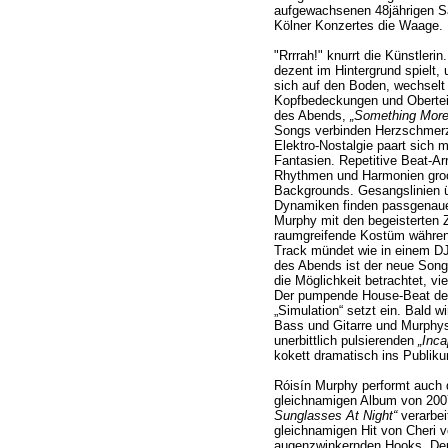
aufgewachsenen 48jährigen Sä
Kölner Konzertes die Waage.
"Rrrrah!" knurrt die Künstleri
dezent im Hintergrund spielt, 
sich auf den Boden, wechselt
Kopfbedeckungen und Oberteile
des Abends,
„Something More
Songs verbinden Herzschmerz,
Elektro-Nostalgie paart sich 
Fantasien. Repetitive Beat-A
Rhythmen und Harmonien groov
Backgrounds. Gesangslinien ü
Dynamiken finden passgenau
Murphy mit den begeisterten
raumgreifende Kostüm währen
Track mündet wie in einem DJ
des Abends ist der neue Son
die Möglichkeit betrachtet, vie
Der pumpende House-Beat des
„Simulation“ setzt ein. Bald wi
Bass und Gitarre und Murphy
unerbittlich pulsierenden
„Inca
kokett dramatisch ins Publikum
Róisín Murphy performt auch
gleichnamigen Album von 200
Sunglasses At Night“
verarbei
gleichnamigen Hit von Cheri v
augenzwinkernden Hooks. Der