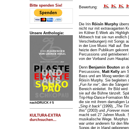
Bitte spenden Sie!
Bewertung:
Die Irin
Róisín Murphy
überra
nicht nur mit extravaganten 
im Kölner E-Werk als Highligh
Unsere Anthologie:
Mittwoch trat sie nun endlic
Verschiebungen) mit Songs au
in der Live Music Hall auf. Be
heizte dem Publikum gekonnt 
Percussions und getriebenen 
von der Vorband zum Hauptact
Denn
Benjamin Bouton
an de
Percussions,
Matt Kelly
am S
Bass und am Moog werden übe
Róisín Murphy. Sie begleiten 
„Fun for me“
, den die Sänger
Bereich einleitet. Ihr Bild wir
sie auf die Bühne tänzelt. Spä
Trip-Hop-Dance-Formation Molo
die sie mit ihrem damaligen L
nachDRUCK # 5
„Sing it back“
(1999),
„The Tim
this“
(2003) und
„Forever more
macht seit 27 Jahren Musik. S
KULTURA-EXTRA
musikalische Wege. Murphys 
durchsuchen...
war unter anderem für den Mer
Songs der in Irland geborenen