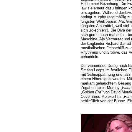
Ende einer Beziehung. Die Erz
law sie erneut dazu bringen k
einzugehen. Während der Liv
springt Murphy regelmäßig z
jüngsten Werk
Róisín Machin
jüngsten Albumtitel, weil sich
sich „ro-schien“). Die Diva de
sich gerne auch mal selbst be
Maschine. Als Vertrauter und 
der Engländer Richard Barrat
musikalischen Feinschliff zu 
Rhythmus und Groove, das Ve
behandeln.
Der vibrierende Drang nach B
Smash Loops im festlichen F
mit Schnappatmung und laszi
einem Hörereignis werden. Mi
markant gehauchtem Gesang in
Zugaben spielt Murphy
„Flash 
„Golden Era“
von David Morale
Cover ihres Moloko-Hits
„Fami
schließlich von der Bühne. Ein