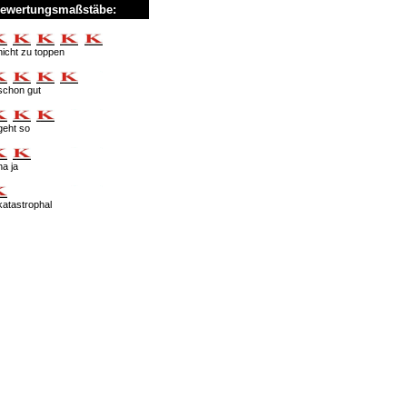
ewertungsmaßstäbe:
nicht zu toppen
schon gut
geht so
na ja
katastrophal