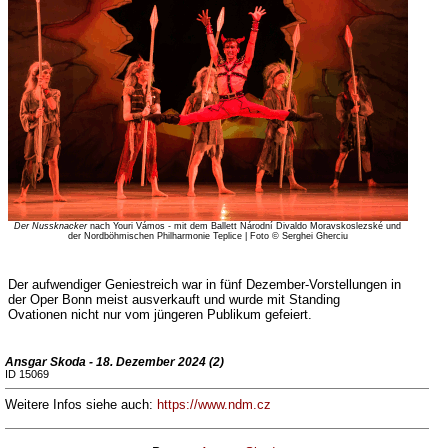
Der Nussknacker
nach Youri Vámos - mit dem Ballett Národní Divaldo Moravskoslezské und
der Nordböhmischen Philharmonie Teplice | Foto © Serghei Gherciu
Der aufwendiger Geniestreich war in fünf Dezember-Vorstellungen in
der Oper Bonn meist ausverkauft und wurde mit Standing
Ovationen nicht nur vom jüngeren Publikum gefeiert.
Ansgar Skoda - 18. Dezember 2024 (2)
ID 15069
Weitere Infos siehe auch:
https://www.ndm.cz