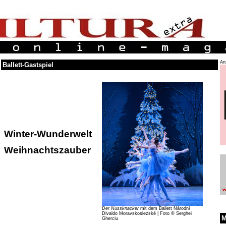
An
Ballett-Gastspiel
Winter-
Wunderwelt
Weihnachtszauber
Der Nussknacker
mit dem Ballett Národní
Divaldo Moravskoslezské | Foto © Serghei
M
Gherciu