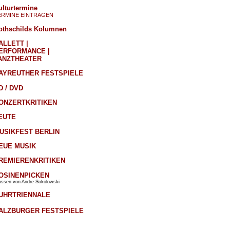
ulturtermine
ERMINE EINTRAGEN
othschilds Kolumnen
ALLETT |
ERFORMANCE |
ANZTHEATER
AYREUTHER FESTSPIELE
D / DVD
ONZERTKRITIKEN
EUTE
USIKFEST BERLIN
EUE MUSIK
REMIERENKRITIKEN
OSINENPICKEN
ossen von Andre Sokolowski
UHRTRIENNALE
ALZBURGER FESTSPIELE