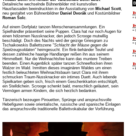
B
Detailreiche wechselnde Bühnenbilder mit kunstvollen
Hausfassaden beeindruckten in der Ausstattung von
Michael Scott
,
neu gestaltet von Bühnenbildner
Daniel Dvorák
und Kostümbildner
= 
Roman Šolc
.
Auf einem Dorfplatz tanzen Menschenansammlungen. Ein
= 
Spielhändler präsentiert seine Puppen. Clara hat nur noch Augen für
einen hölzernen Nussknacker, den jedoch Scrooge mutwillig
beschädigt. Doch des Nachts wird der geizige Griesgram zu
= 
Tschaikowskis Ballettszene
"Schlacht der Mäuse gegen die
Spielzeugsoldaten"
heimgesucht. Ein flink-behänder Teufel und
dessen zahlreiche haarige Handlanger reißen ihn aus seinem
= 
Himmelbett. Nur die Weihnachtsfee kann das muntere Treiben
beenden. Einen Augenblick später tanzen Schneeflocken ihren
Walzer im Wald. Inmitten dieses imaginären Waldes um einen
= 
festlich beleuchteten Weihnachtsbaum tanzt Clara mit ihrem
schmucken Traum-Nussknacker ein intimes Duett. Auch lebende
Spielkarten geben sich, frisch einem Geschenkkarton entschlüpft,
ein Stelldichein. Scrooge schenkt bald, menschlich geläutert, sein
Vermögen armen Kindern, die sich herzlich bedanken.
Tänzerisch bezeugen Pirouetten, Sprünge und anspruchsvolle
Hebefiguren sowie orientalische, russische und spanische Einlagen
das anspruchsvolle traditionelle Ballettvokabular der Vorführung.