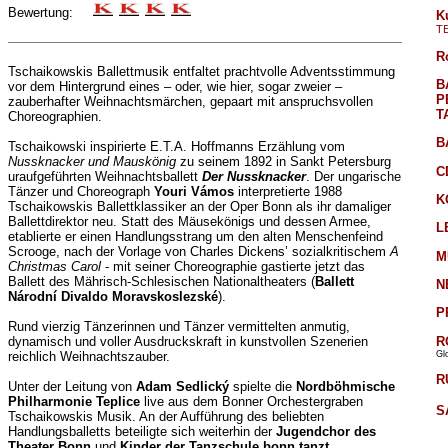
Bewertung:
K
T
R
Tschaikowskis Ballettmusik entfaltet prachtvolle Adventsstimmung
B
vor dem Hintergrund eines – oder, wie hier, sogar zweier –
P
zauberhafter Weihnachtsmärchen, gepaart mit anspruchsvollen
T
Choreographien.
B
Tschaikowski inspirierte E.T.A. Hoffmanns Erzählung vom
Nussknacker und Mauskönig
zu seinem 1892 in Sankt Petersburg
C
uraufgeführten Weihnachtsballett
Der Nussknacker
. Der ungarische
Tänzer und Choreograph
Youri Vámos
interpretierte 1988
K
Tschaikowskis Ballettklassiker an der Oper Bonn als ihr damaliger
Ballettdirektor neu. Statt des Mäusekönigs und dessen Armee,
L
etablierte er einen Handlungsstrang um den alten Menschenfeind
Scrooge, nach der Vorlage von Charles Dickens’ sozialkritischem
A
M
Christmas Carol
- mit seiner Choreographie gastierte jetzt das
Ballett des Mährisch-Schlesischen Nationaltheaters (
Ballett
N
Národní Divaldo Moravskoslezské
).
P
Rund vierzig Tänzerinnen und Tänzer vermittelten anmutig,
R
dynamisch und voller Ausdruckskraft in kunstvollen Szenerien
Gl
reichlich Weihnachtszauber.
R
Unter der Leitung von
Adam Sedlický
spielte die
Nordböhmische
Philharmonie Teplice
live aus dem Bonner Orchestergraben
S
Tschaikowskis Musik. An der Aufführung des beliebten
Handlungsballetts beteiligte sich weiterhin der
Jugendchor des
Theater Bonn
und
Kinder der Tanzschule bonn tanzt
.