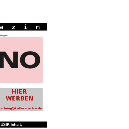
zeigen:
USIK Inhalt: