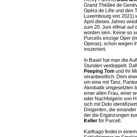
Grand Théâtre de Genève
Opéra de Lille und den T
Luxembourg von 2021) w
April dieses Jahres wi
zum 20. Juni elfmal auf
worden sein. Keine so sc
Purcells einzige Oper (
Operas), schon wegen ih
inszeniert.
In Basel hat man die Au
Stunden verdoppelt. Daf
Peeping Tom
und ihr M
verantwortlich. Dem erwe
um eine mit Tanz, Panto
Akrobatik umgesetzten b
einer alten Frau, einer 
oder Nachfolgerin von H
sich mit Dido identifizie
Dirigenten, die einande
der die Ergänzungen ko
Keller
für Purcell.
Karthago findet in einem