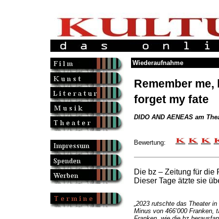
Wiederaufnahme
Remember me, b
forget my fate
DIDO AND AENEAS am Theat
Bewertung:
Die bz – Zeitung für die
Dieser Tage ätzte sie üb
„2023 rutschte das Theater in d
Minus von 466’000 Franken, ta
Franken, wie die bz herausfa