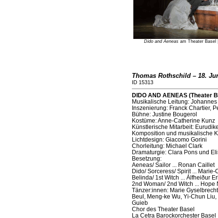
Dido and Aeneas
am Theater Basel | 
Thomas Rothschild – 18. Ju
ID 15313
DIDO AND AENEAS (Theater Ba
Musikalische Leitung: Johannes 
Inszenierung: Franck Chartier, 
Bühne: Justine Bougerol
Kostüme: Anne-Catherine Kunz
Künstlerische Mitarbeit: Eurudik
Komposition und musikalische K
Lichtdesign: Giacomo Gorini
Chorleitung: Michael Clark
Dramaturgie: Clara Pons und El
Besetzung:
Aeneas/ Sailor ... Ronan Caillet
Dido/ Sorceress/ Spirit ... Mari
Belinda/ 1st Witch ... Álfheiður 
2nd Woman/ 2nd Witch ... Hope 
Tänzer:innen: Marie Gyselbrec
Beul, Meng-ke Wu, Yi-Chun Liu, 
Guieb
Chor des Theater Basel
La Cetra Barockorchester Basel