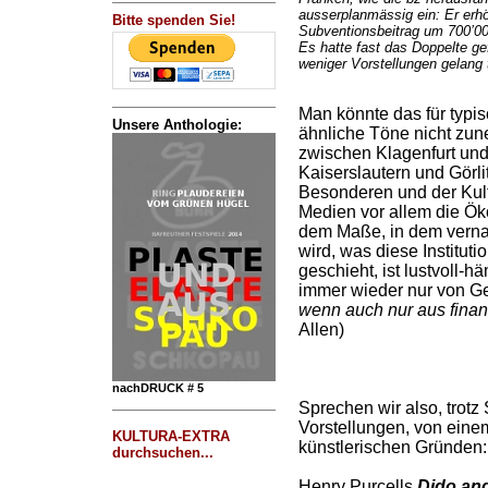
ausserplanmässig ein: Er erhö
Bitte spenden Sie!
Subventionsbeitrag um 700’00
Es hatte fast das Doppelte ge
weniger Vorstellungen gelang 
Man könnte das für typi
Unsere Anthologie:
ähnliche Töne nicht zu
zwischen Klagenfurt und
Kaiserslautern und Görli
Besonderen und der Kult
Medien vor allem die Öko
dem Maße, in dem verna
wird, was diese Instituti
geschieht, ist lustvoll-
immer wieder nur von G
wenn auch nur aus finan
Allen)
nachDRUCK # 5
Sprechen wir also, trot
Vorstellungen, von eine
KULTURA-EXTRA
künstlerischen Gründen:
durchsuchen...
Henry Purcells
Dido an