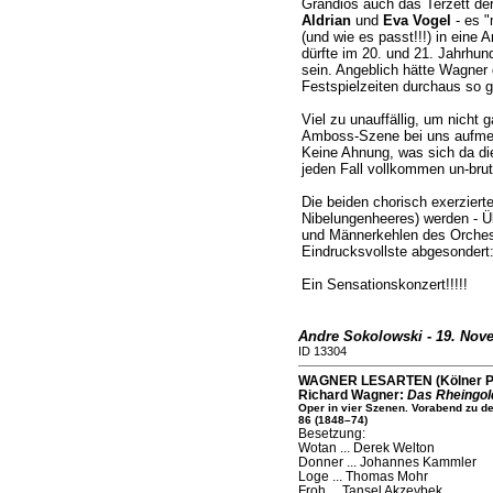
Grandios auch das Terzett de
Aldrian
und
Eva Vogel
- es "
(und wie es passt!!!) in eine
dürfte im 20. und 21. Jahrhun
sein. Angeblich hätte Wagner 
Festspielzeiten durchaus so g
Viel zu unauffällig, um nicht 
Amboss-Szene bei uns aufm
Keine Ahnung, was sich da die
jeden Fall vollkommen un-brut
Die beiden chorisch exerziert
Nibelungenheeres) werden - Ü
und Männerkehlen des Orchest
Eindrucksvollste abgesondert
Ein Sensationskonzert!!!!!
Andre Sokolowski - 19. Nov
ID 13304
WAGNER LESARTEN (Kölner Phi
Richard Wagner:
Das Rheingol
Oper in vier Szenen. Vorabend zu 
86 (1848–74)
Besetzung:
Wotan ... Derek Welton
Donner ... Johannes Kammler
Loge ... Thomas Mohr
Froh ... Tansel Akzeybek