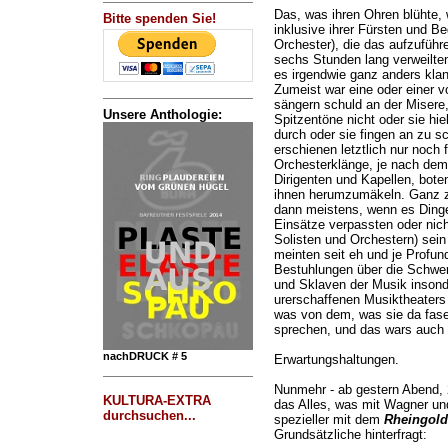
Das, was ihren Ohren blühte, 
Bitte spenden Sie!
inklusive ihrer Fürsten und B
Orchester), die das aufzuführe
sechs Stunden lang verweilten
es irgendwie ganz anders klan
Zumeist war eine oder einer 
sängern schuld an der Misere,
Unsere Anthologie:
Spitzentöne nicht oder sie hie
durch oder sie fingen an zu s
erschienen letztlich nur noch 
Orchesterklänge, je nach dem
Dirigenten und Kapellen, bote
ihnen herumzumäkeln. Ganz z
dann meistens, wenn es Dinge
Einsätze verpassten oder nich
Solisten und Orchestern) sein
meinten seit eh und je Profun
Bestuhlungen über die Schwer
und Sklaven der Musik inson
urerschaffenen Musiktheaters 
was von dem, was sie da fasel
sprechen, und das wars auch
nachDRUCK # 5
Erwartungshaltungen.
Nunmehr - ab gestern Abend, 
KULTURA-EXTRA
das Alles, was mit Wagner un
durchsuchen...
spezieller mit dem
Rheingold
Grundsätzliche hinterfragt: