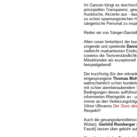
Im Ganzen klingt es durchsicht
prinzipiellen Transparenz, gew
Ausbrüche, Akzente aus - das
so schon spannungsreichen H
sängerische Personal zu inspi
Reden wir von Sänger-Darstell
Allen voran hinterlässt der b
singende und spielende
Dani
vielleicht markantesten Eindru
sowieso die Textverständlichk
Mitwirkenden als exzeptionell
beispielgebend!
Der kurzfristig (für den erkran
eingesprungene
Thomas Moh
wahrscheinlich schon hunderte
mit schier atemberaubendem S
Bedingungen dieses aufführun
informierten
Rheingold
s an - 
immer an den Verletzungsfolgen
Viktor Ullmanns
Der Sturz des
Respekt!!
Auch die gesangsdarstelleris
Wotan),
Gerhild Romberger
(
Fasolt) lassen über gebühr au