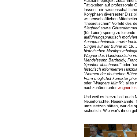
Ausnahmeprojekt zusammentat
Tätigkeiten auf professorale
lassen - ein wissenschaftlich
Koryphäen diversester Diszipl
wissenschaftlichen Mitarbeiter
"theoretischen" Vorfeld des
Siegfried
sowie
Götterdämme
(für Laien) sperrig zu lesend
aufführungspraktisch motivier
Ausspracheideale sowie konk
Singen auf der Bühne im 19. J
historischen Musikpsychologi
Wagner das Handwerkliche von 
Mendelssohn Bartholdy, Fran
Spontini 'abschauen'"
oder
"ei
historisch informierten Holzb
"Normen der deutschen Bühne
Form möglichst korrekter pho
oder
"Wagners Mimik"
; alles
nachzuhören unter
wagner-les
Und weil es hierzu halt auch 
Neuerforschte, Neuerkannte, 
umzusetzen hätten, war die s
sicherlich: Wie war's ihnen g