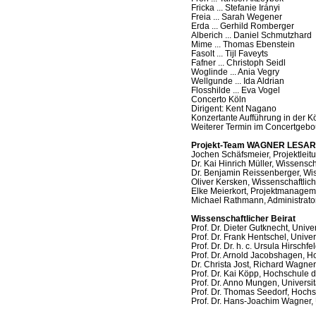
Fricka ... Stefanie Irányi
Freia ... Sarah Wegener
Erda ... Gerhild Romberger
Alberich ... Daniel Schmutzhard
Mime ... Thomas Ebenstein
Fasolt ... Tijl Faveyts
Fafner ... Christoph Seidl
Woglinde ... Ania Vegry
Wellgunde ... Ida Aldrian
Flosshilde ... Eva Vogel
Concerto Köln
Dirigent: Kent Nagano
Konzertante Aufführung in der 
Weiterer Termin im Concertgeb
Projekt-Team WAGNER LESA
Jochen Schäfsmeier, Projektleit
Dr. Kai Hinrich Müller, Wissensch
Dr. Benjamin Reissenberger, Wiss
Oliver Kersken, Wissenschaftliche
Elke Meierkort, Projektmanagem
Michael Rathmann, Administrato
Wissenschaftlicher Beirat
Prof. Dr. Dieter Gutknecht, Univer
Prof. Dr. Frank Hentschel, Univer
Prof. Dr. Dr. h. c. Ursula Hirschf
Prof. Dr. Arnold Jacobshagen, H
Dr. Christa Jost, Richard Wagner
Prof. Dr. Kai Köpp, Hochschule 
Prof. Dr. Anno Mungen, Universit
Prof. Dr. Thomas Seedorf, Hochs
Prof. Dr. Hans-Joachim Wagner, 