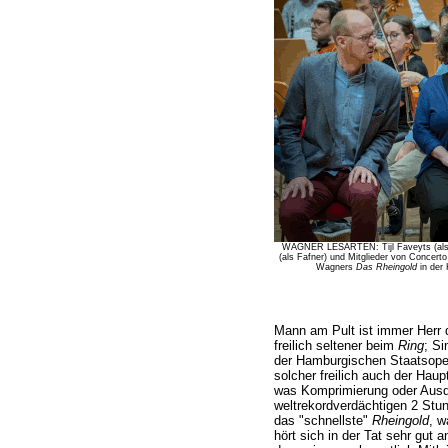
WAGNER LESARTEN: Tijl Faveyts (als Fa
(als Fafner) und Mitglieder von Concert
Wagners
Das Rheingold
in der 
Mann am Pult ist immer Herr d
freilich seltener beim
Ring
; S
der Hamburgischen Staatsoper,
solcher freilich auch der Hau
was Komprimierung oder Ausde
weltrekordverdächtigen 2 Stu
das "schnellste"
Rheingold
, w
hört sich in der Tat sehr gut 