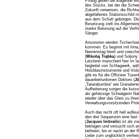
Prolog geben die klagende 
des Stücks, bei der die Schwe
Zukunft verweisen, die Richtu
abgefallenes Stationsschild 
aus dem Schutt geborgen. Die
Besetzung zielt ins Allgemeing
starke Betonung auf der Verf
Sänger.
Ansonsten werden Tschechow-a
kommen. Es beginnt mit Irina,
Namenstag feiert und zwisch
(
Mikołaj Trąbka
) und Soljony 
Letzterer marschiert hier im 
begleitet von Schlagwerk, wä
Holzblasinstrumente und Viola 
gibt es für die Offiziere Tus
dauerbetrunkenen Doktors (
Jö
„Tararabumbia“ wie Granatene
Aufheiterung sorgen die kurze
als gehässige Schwägerin Nat
wieder über das Gleis zu ihre
Verwaltungsvorsitzenden Prot
Auch das recht oft hell aufleu
den drei Sequenzen eine fast 
(
Jacques Imbrailo
) ist als z
beklagen und versucht sich a
befreien, bis er nackt an der
Liebe zum unglücklich verhei