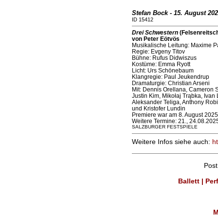
Stefan Bock - 15. August 20
ID 15412
Drei Schwestern
(Felsenreitsch
von Peter Eötvös
Musikalische Leitung: Maxime 
Regie: Evgeny Titov
Bühne: Rufus Didwiszus
Kostüme: Emma Ryott
Licht: Urs Schönebaum
Klangregie: Paul Jeukendrup
Dramaturgie: Christian Arseni
Mit: Dennis Orellana, Cameron
Justin Kim, Mikołaj Trąbka, Ivan
Aleksander Teliga, Anthony Robi
und Kristofer Lundin
Premiere war am 8. August 2025
Weitere Termine: 21., 24.08.202
SALZBURGER FESTSPIELE
Weitere Infos siehe auch:
h
Pos
Ballett | Pe
M