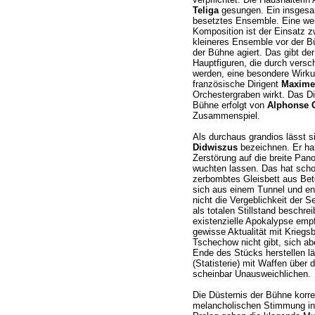
Teliga
gesungen. Ein insgesam
besetztes Ensemble. Eine weit
Komposition ist der Einsatz z
kleineres Ensemble vor der B
der Bühne agiert. Das gibt der
Hauptfiguren, die durch versc
werden, eine besondere Wirkun
französische Dirigent
Maxime
Orchestergraben wirkt. Das Di
Bühne erfolgt von
Alphonse 
Zusammenspiel.
Als durchaus grandios lässt 
Didwiszus
bezeichnen. Er hat
Zerstörung auf die breite Pan
wuchten lassen. Das hat schon
zerbombtes Gleisbett aus Bet
sich aus einem Tunnel und en
nicht die Vergeblichkeit der
als totalen Stillstand beschre
existenzielle Apokalypse emp
gewisse Aktualität mit Kriegs
Tschechow nicht gibt, sich a
Ende des Stücks herstellen lä
(Statisterie) mit Waffen über
scheinbar Unausweichlichen.
Die Düsternis der Bühne korre
melancholischen Stimmung in