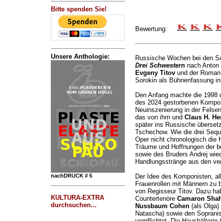
Bitte spenden Sie!
Bewertung:
Unsere Anthologie:
Russische Wochen bei den
Drei Schwestern
nach Anton 
Evgeny Titov
und der Roma
Sorokin als Bühnenfassung in 
Den Anfang machte die 1998 u
des 2024 gestorbenen Kompo
Neuinszenierung in der Felsenr
das von ihm und
Claus H. H
später ins Russische überset
Tschechow. Wie die drei Sequ
Oper nicht chronologisch die 
Träume und Hoffnungen der b
sowie des Bruders Andrej wied
Handlungsstränge aus den ver
nachDRUCK # 5
Der Idee des Komponisten, a
Frauenrollen mit Männern zu b
von Regisseur Titov. Dazu hab
KULTURA-EXTRA
Countertenöre
Camaron Shah
durchsuchen...
Nussbaum Cohen
(als Olga)
Natascha) sowie den Soprani
verpflichtet. Die Haushälteri