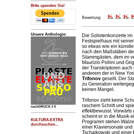
Bitte spenden Sie!
Bewertung:
Unsere Anthologie:
Die Solistenkonzerte im
Festspielhaus mit seinen
so etwas wie ein künstler
nach den Maßstäben de
Stammgästen, dem im ve
Maurizio Pollini und Gri
der Transkriptoren auch 
anderem der in New Yo
Trifonov
gesellt. Der St
zu Generation weitergeg
keinen Mangel.
Trifonov zieht keine Scha
raschem Schritt und spiel
nachDRUCK # 5
effektbewusst. Vorwärts 
scheint er in die Musik 
KULTURA-EXTRA
Programm stehen Walze
durchsuchen...
einer Klaviersonate und 
Tschaikowski und einer