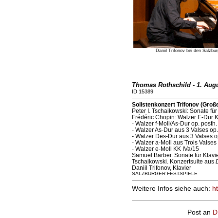
Daniil Trifonov bei den Salzbu
Thomas Rothschild - 1. Aug
ID 15389
Solistenkonzert Trifonov (Groß
Peter I. Tschaikowski: Sonate für 
Frédéric Chopin: Walzer E-Dur K
- Walzer f-Moll/As-Dur op. posth.
- Walzer As-Dur aus 3 Valses op.
- Walzer Des-Dur aus 3 Valses o
- Walzer a-Moll aus Trois Valses 
- Walzer e-Moll KK IVa/15
Samuel Barber. Sonate für Klavie
Tschaikowski. Konzertsuite aus
Daniil Trifonov, Klavier
SALZBURGER FESTSPIELE
Weitere Infos siehe auch:
h
Post an
D