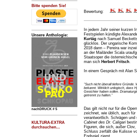
Bitte spenden Sie!
Bewertung:
In jedem Jahr seiner kurzen I
Festspielen kündigte Alexand
Unsere Anthologie:
Kurtág
nach Samuel Beckett
glücklos. Der ungarische Komp
2018 dann – Pereira war inzw
an der Mailänder Scala uraufge
Staatsoper die österreichische
man sich
Herbert Fritsch
.
In einem Gespräch mit Alan S
"Such nicht überall tiefere Gründe. W
bekannt. Wirklich unlogisch, dass H[
Gesichter haben sollen. Dramaturgi
getrennt zu halten."
Das gilt nicht nur für die Oper
nachDRUCK # 5
zeichnet, wie üblich, auch fü
verantwortlich. Schrägen und 
Cabinet des Dr. Caligari
bestim
KULTURA-EXTRA
Figuren, die sich, außer Clov
durchsuchen...
Schluss zerfällt die Kulisse vo
Endspiel ziemt.