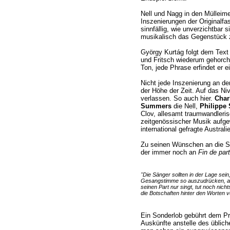
Nell und Nagg in den Mülleim
Inszenierungen der Originalf
sinnfällig, wie unverzichtbar 
musikalisch das Gegenstück
György Kurtág folgt dem Text
und Fritsch wiederum gehorcht
Ton, jede Phrase erfindet er e
Nicht jede Inszenierung an de
der Höhe der Zeit. Auf das N
verlassen. So auch hier.
Char
Summers
die Nell,
Philippe 
Clov, allesamt traumwandleris
zeitgenössischer Musik aufgew
international gefragte Australi
Zu seinen Wünschen an die Sä
der immer noch an
Fin de part
"Die Sänger sollten in der Lage sei
Gesangstimme so auszudrücken, als
seinen Part nur singt, tut noch nic
die Botschaften hinter den Worten v
Ein Sonderlob gebührt dem Pr
Auskünfte anstelle des üblic