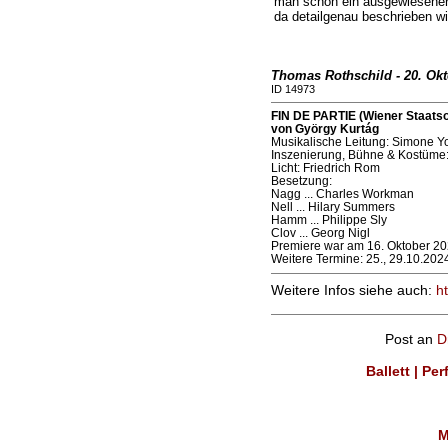
man schon ein ausgewiesener
da detailgenau beschrieben wi
Thomas Rothschild - 20. Okt
ID 14973
FIN DE PARTIE (Wiener Staatso
von György Kurtág
Musikalische Leitung: Simone Y
Inszenierung, Bühne & Kostüme: 
Licht: Friedrich Rom
Besetzung:
Nagg ... Charles Workman
Nell ... Hilary Summers
Hamm ... Philippe Sly
Clov ... Georg Nigl
Premiere war am 16. Oktober 20
Weitere Termine: 25., 29.10.202
Weitere Infos siehe auch:
h
Post an
D
Ballett | Pe
M