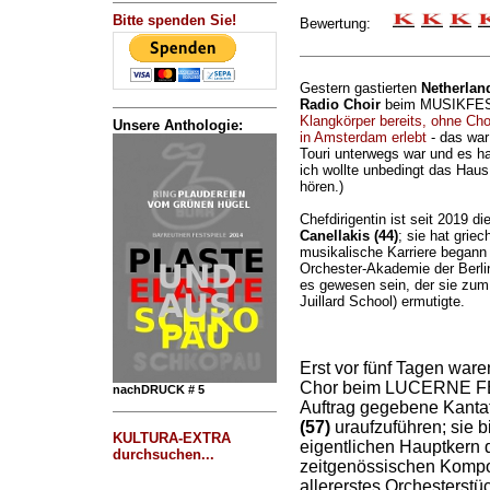
Bitte spenden Sie!
Bewertung:
Gestern gastierten
Netherlan
Radio Choir
beim MUSIKFES
Klangkörper bereits, ohne Ch
Unsere Anthologie:
in Amsterdam erlebt
- das war 
Touri unterwegs war und es ha
ich wollte unbedingt das Haus
hören.)
Chefdirigentin ist seit 2019 
Canellakis (44)
; sie hat grie
musikalische Karriere begann 
Orchester-Akademie der Berlin
es gewesen sein, der sie zum 
Juillard School) ermutigte.
Erst vor fünf Tagen ware
Chor beim LUCERNE FES
nachDRUCK # 5
Auftrag gegebene Kanta
(57)
uraufzuführen; sie b
KULTURA-EXTRA
eigentlichen Hauptkern 
durchsuchen...
zeitgenössischen Kompo
allererstes Orchesterstü