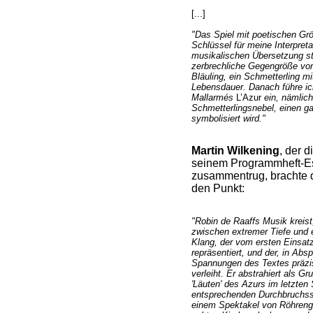
[...]
"Das Spiel mit poeti­schen Gr
Schlüssel für meine Interpret
musikalischen Übersetzung st
zerbrechliche Gegengröße vo
Bläuling, ein Schmetterling mi
Lebensdauer. Danach führe ic
Mallarmés
L’Azur
ein, nämlic
Schmetterlingsnebel, einen ga
symbolisiert wird."
Martin Wilkening
, der d
seinem Programmheft-
zusammentrug, brachte 
den Punkt:
"Robin de Raaffs Musik kreis
zwischen extremer Tiefe und e
Klang, der vom ersten Einsa
repräsentiert, und der, in Abs
Spannungen des Textes präzis
verleiht. Er abstrahiert als 
'Läuten' des Azurs im letzten
entsprechenden Durchbruchsst
einem Spektakel von Röhreng