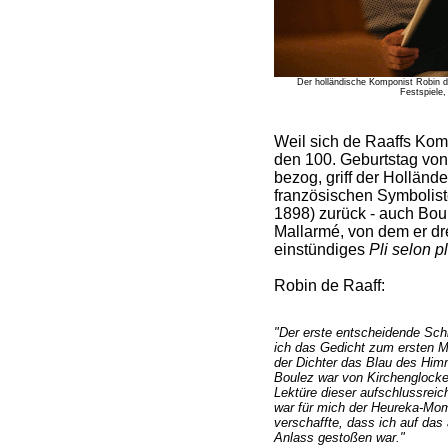
Der holländische Komponist Robin de
Festspiele,
Weil sich de Raaffs Komp
den 100. Geburtstag von
bezog, griff der Holländ
französischen Symbolis
1898) zurück - auch Boul
Mallarmé, von dem er dre
einstündiges
Pli selon pl
Robin de Raaff:
"Der erste entscheidende Sch
ich das Gedicht zum ersten Mal
der Dichter das Blau des Him
Boulez war von Kirchenglocke
Lektüre dieser aufschlussreic
war für mich der Heureka-Mome
verschaffte, dass ich auf das 
Anlass gestoßen war."