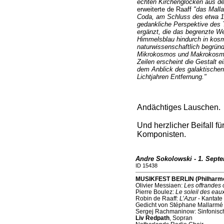
echten Kirchenglocken aus der
erweiterte de Raaff
"das Malla
Coda, am Schluss des etwa 18
gedankliche Perspektive des 
ergänzt, die das begrenzte Wel
Himmelsblau hindurch in kosm
naturwissenschaftlich begründ
Mikrokosmos und Makrokosmos 
Zeilen erscheint die Gestalt
dem Anblick des galaktischen 
Lichtjahren Entfernung."
Andächtiges Lauschen.
Und herzlicher Beifall 
Komponisten.
Andre Sokolowski - 1. Sept
ID 15438
MUSIKFEST BERLIN (Philharmon
Olivier Messiaen:
Les offrandes 
Pierre Boulez:
Le soleil des eau
Robin de Raaff:
L’Azur
- Kantate
Gedicht von Stéphane Mallarmé
Sergej Rachmaninow: Sinfonisc
Liv Redpath
, Sopran