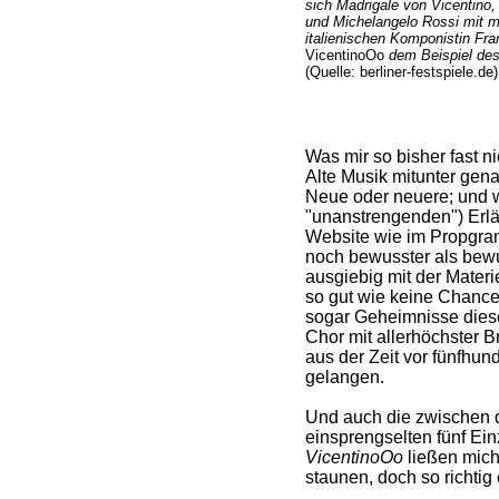
sich Madrigale von Vicentino,
und Michelangelo Rossi mit 
italienischen Komponistin Fran
VicentinoOo
dem Beispiel des
(Quelle: berliner-festspiele.de)
Was mir so bisher fast n
Alte Musik mitunter gen
Neue oder neuere; und 
"unanstrengenden") Erl
Website wie im Propgram
noch bewusster als bewu
ausgiebig mit der Materie
so gut wie keine Chance,
sogar Geheimnisse die
Chor mit allerhöchster B
aus der Zeit vor fünfhun
gelangen.
Und auch die zwischen di
einsprengselten fünf Ein
VicentinoOo
ließen mich
staunen, doch so richtig 