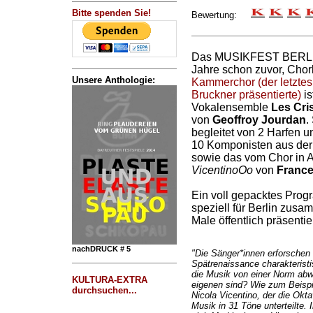
Bitte spenden Sie!
Bewertung:
Das MUSIKFEST BERLIN 
Jahre schon zuvor, Cho
Unsere Anthologie:
Kammerchor (der letztes
Bruckner präsentierte)
is
Vokalensemble
Les Cri
von
Geoffroy Jourdan
.
begleitet von 2 Harfen 
10 Komponisten aus der 
sowie das vom Chor in A
VicentinoOo
von
France
Ein voll gepacktes Progr
speziell für Berlin zusa
Male öffentlich präsentie
nachDRUCK # 5
"Die Sänger*innen erforschen 
Spätrenaissance charakterist
die Musik von einer Norm abw
KULTURA-EXTRA
eigenen sind? Wie zum Beispi
durchsuchen...
Nicola Vicentino, der die Okta
Musik in 31 Töne unterteilte. I