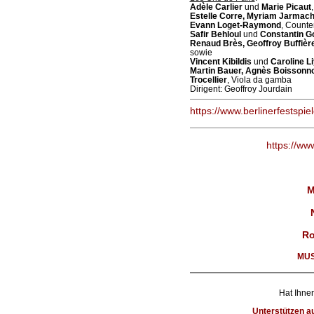
Adèle Carlier
und
Marie Picaut
Estelle Corre, Myriam Jarmac
Evann Loget-Raymond
, Counte
Safir Behloul
und
Constantin G
Renaud Brès, Geoffroy Buffièr
sowie
Vincent Kibildis
und
Caroline L
Martin Bauer, Agnès Boissonnot
Trocellier
, Viola da gamba
Dirigent: Geoffroy Jourdain
https://www.berlinerfestspie
https://ww
M
Ro
MUS
Hat Ihnen
Unterstützen 