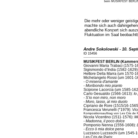
beim MUSIKFEST BERLIN 2
Die mehr oder weniger geisti
machte sich auch dahingehend
abendliche Konzert sich ausz
Fluktuation im Saal beobacht
Andre Sokolowski - 10. Sep
ID 15456
MUSIKFEST BERLIN (Kammermu
Giovanni Maria Trabaci (1575-1
Sigismondo d’India (1582-1629)
Hettore Della Marra (um 1570-1
Michelangelo Rossi (um 1601-1
-
O miseria d'amante
-
Moribondo mio pianto
Scipione Lacorcia (um 1585-162
Carlo Gesualdo (1566-1613):
Io
-
S’io non miro, non moro
-
Moro, lasso, al mio duolo
Cipriano de Rore (1515/16-1565
Francesca Verunelli (*1979):
Vic
Kompositionsauftrag von Les Cris de P
Nicola Vicentino (1511-1576):
Mu
-
Madonna, il poco dolce
Pomponio Nenna (1556-1608):
-
Ecco ò mia dolce pena
Luzzasco Luzzaschi (um 1545-1
Les Cris de Paris
: