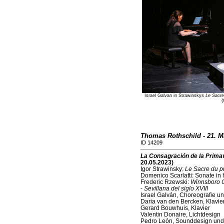
Israel Galvan in Strawinskys
Le Sacre
(
Thomas Rothschild - 21. Ma
ID 14209
La Consagración de la Prima
20.05.2023)
Igor Strawinsky:
Le Sacre du p
Domenico Scarlatti: Sonate in 
Frederic Rzewski:
Winnsboro C
-
Sevillana del siglo XVIII
Israel Galván, Choreografie u
Daria van den Bercken, Klavie
Gerard Bouwhuis, Klavier
Valentin Donaire, Lichtdesign
Pedro León, Sounddesign und 