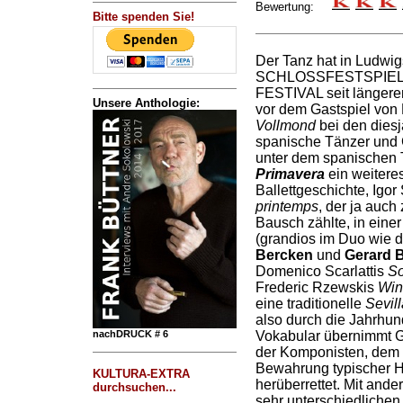
Bewertung:
Bitte spenden Sie!
Der Tanz hat in Ludwig
SCHLOSSFESTSPIEL
FESTIVAL seit längere
Unsere Anthologie:
vor dem Gastspiel von 
Vollmond
bei den diesj
spanische Tänzer und
unter dem spanischen 
Primavera
ein weitere
Ballettgeschichte, Igo
printemps
, der ja auc
Bausch zählte, in einer
(grandios im Duo wie d
Bercken
und
Gerard 
Domenico Scarlattis
So
Frederic Rzewskis
Win
eine traditionelle
Sevill
also durch die Jahrhun
nachDRUCK # 6
Vokabular übernimmt G
der Komponisten, dem 
Bewahrung typischer H
KULTURA-EXTRA
herüberrettet. Mit ande
durchsuchen...
sehr unterschiedliche