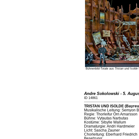
Bühnenbild-Totale aus
Tristan und Isolde
Andre Sokolowski - 5. Augus
ID 14861
TRISTAN UND ISOLDE (Bayreuth
Musikalische Leitung: Semyon 
Regie: Thorleifur Örn Arnarsson
Bühne: Vytautas Narbutas
Kostüme: Sibylle Wallum
Dramaturgie: Andri Hardmeier
Licht: Sascha Zauner
Chorleitung: Eberhard Friedrich
Besetzung: