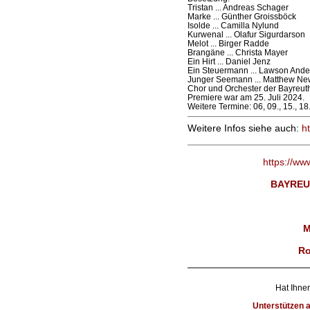
Tristan ... Andreas Schager
Marke ... Günther Groissböck
Isolde ... Camilla Nylund
Kurwenal ... Olafur Sigurdarson
Melot ... Birger Radde
Brangäne ... Christa Mayer
Ein Hirt ... Daniel Jenz
Ein Steuermann ... Lawson Ande
Junger Seemann ... Matthew Ne
Chor und Orchester der Bayreuth
Premiere war am 25. Juli 2024.
Weitere Termine: 06, 09., 15., 18
Weitere Infos siehe auch:
h
https://ww
BAYREU
M
Ro
Hat Ihnen
Unterstützen