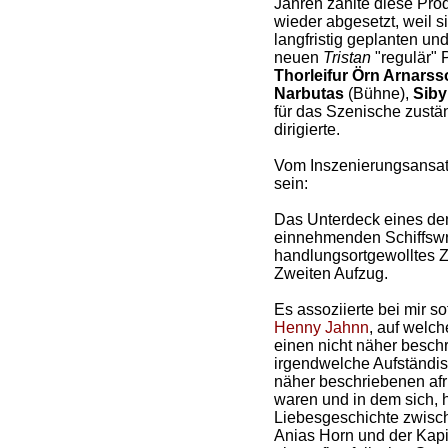
Jahren zählte diese Pro
wieder abgesetzt, weil s
langfristig geplanten und
neuen
Tristan
"regulär" 
Thorleifur Örn Arnarss
Narbutas
(Bühne),
Siby
für das Szenische zustä
dirigierte.
Vom Inszenierungsansatz
sein:
Das Unterdeck eines d
einnehmenden Schiffswr
handlungsortgewolltes Z
Zweiten Aufzug.
Es assoziierte bei mir so
Henny Jahnn
, auf welch
einen nicht näher besch
irgendwelche Aufständis
näher beschriebenen afr
waren und in dem sich, h
Liebesgeschichte zwis
Anias Horn und der Kapit