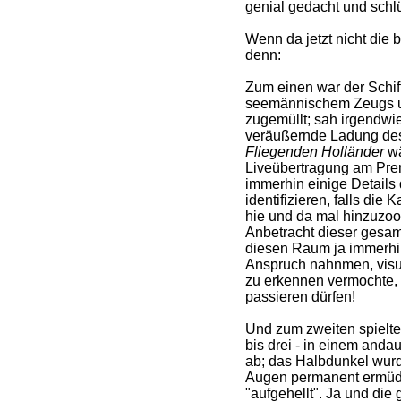
genial gedacht und schlü
Wenn da jetzt nicht die
denn:
Zum einen war der Schiff
seemännischem Zeugs un
zugemüllt; sah irgendwie
veräußernde Ladung de
Fliegenden Holländer
wä
Liveübertragung am Pre
immerhin einige Details
identifizieren, falls di
hie und da mal hinzuzoo
Anbetracht dieser gesamt
diesen Raum ja immerhin 
Anspruch nahnmen, vis
zu erkennen vermochte, h
passieren dürfen!
Und zum zweiten spielte s
bis drei - in einem anda
ab; das Halbdunkel wurd
Augen permanent ermüd
"aufgehellt". Ja und die