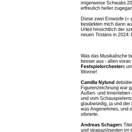
irrigerweise Schwabs 2
erfreulich heller zugega
Diese zwei Einwürfe (= 
bestärkten mich dann a
Urteil hinsichtlich der 
neuen
Tristan
s in 2024: 
Was das Musikalische be
besser aus - allen voran
Festspielorchester
s un
Wonne!
Camilla Nylund
debütier
Figurenzeichnung war g
Außen- und Innenleben e
und vom Schauspielernd
glaubwürdig, ja und der
was Angenehmes, und o
vibrierte.
Andreas Schager
s Tite
und strapaziösesten im 