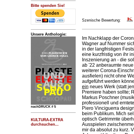
Bitte spenden Sie!
Szenische Bewertung:
Unsere Anthologie:
Im Nachklapp der Coron
Wagner auf Nummer siche
in der langfristigen Fes
eine kurzfristig von ihr in
Inszenierung an - die sol
ab '22 anberaumte neu
weiterer Corona-Einschr
ausfielen) nicht ohne We
aufgeführt werden könne
ein
neues Werk (statt jen
Premiere haben sollte;
Markus Poschner (musika
professionell und erntet
nachDRUCK # 5
Piero Vinciguerra desig
beim Publikum. Mich selb
optisch Getrimmte überh
KULTURA-EXTRA
Ausspielen zwischenme
durchsuchen...
mir da absolut zu kurz. 