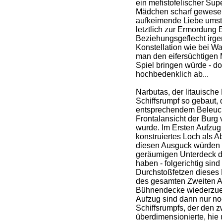
ein mefistofelischer Sup
Mädchen scharf gewesen
aufkeimende Liebe umstä
letztlich zur Ermordung E
Beziehungsgeflecht irge
Konstellation wie bei Wag
man den eifersüchtigen M
Spiel bringen würde - do
hochbedenklich ab...
Narbutas, der litauische
Schiffsrumpf so gebaut, 
entsprechendem Beleuch
Frontalansicht der Burg
wurde. Im Ersten Aufzug
konstruiertes Loch als 
diesen Ausguck würden s
geräumigen Unterdeck 
haben - folgerichtig sin
Durchstoßfetzen dieses
des gesamten Zweiten A
Bühnendecke wiederzuer
Aufzug sind dann nur no
Schiffsrumpfs, der den z
überdimensionierte, hie 