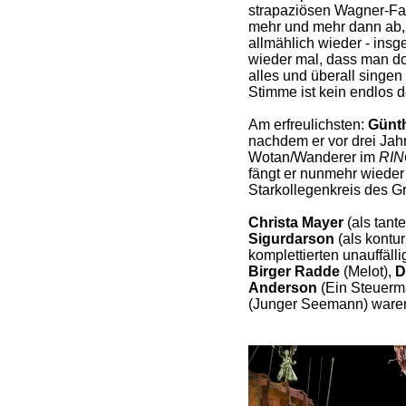
strapaziösen Wagner-Fac
mehr und mehr dann ab, i
allmählich wieder - ins
wieder mal, dass man do
alles und überall singen
Stimme ist kein endlos
Am erfreulichsten:
Günt
nachdem er vor drei Jah
Wotan/Wanderer im
RIN
fängt er nunmehr wieder
Starkollegenkreis des G
Christa Mayer
(als tant
Sigurdarson
(als kontu
komplettierten unauffäll
Birger Radde
(Melot),
D
Anderson
(Ein Steuerm
(Junger Seemann) waren