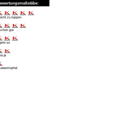
ewertungsmaßstäbe:
nicht zu toppen
schon gut
geht so
na ja
katastrophal