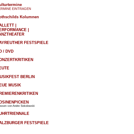
ulturtermine
ERMINE EINTRAGEN
othschilds Kolumnen
ALLETT |
ERFORMANCE |
ANZTHEATER
AYREUTHER FESTSPIELE
D / DVD
ONZERTKRITIKEN
EUTE
USIKFEST BERLIN
EUE MUSIK
REMIERENKRITIKEN
OSINENPICKEN
ossen von Andre Sokolowski
UHRTRIENNALE
ALZBURGER FESTSPIELE