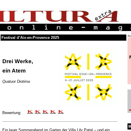
An
Festival d’Aix-en-Provence 2025
Drei Werke,
ein Atem
Quatuor Diotima
Bewertung:
M
Ein lauer Sommerabend im Garten der Villa Lily Patré – und ein