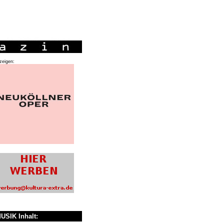
zeigen:
USIK Inhalt: