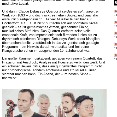
B
meditative Lesart.
Und dann: Claude Debussys
Quatuor à cordes en sol mineur
, ein
= 
Werk von 1893 – und doch wirkt es neben Boulez und Saariaho
erstaunlich zeitgenössisch. Die vier Musiker laufen hier zur
Höchstform auf. Es ist nicht nur technisch auf höchstem Niveau
= 
gespielt – es ist gemeinsames Atmen, gespannter Dialog,
musikalisches Mitfühlen. Das Quartett entfaltet seine volle
emotionale Kraft, von impressionistisch flirrenden Linien bis zu
= 
rhythmisch pointierten Dialogen. Debussys Werk passt klanglich
überraschend selbstverständlich in das zeitgenössisch geprägte
Programm – ein Hinweis darauf, wie radikal und frei seine
= 
Klangsprache schon im ausgehenden 19. Jahrhundert war.
Ein großer Kammermusikabend, getragen von einem Quartett, das
= 
Präzision mit Ausdruck, Analyse mit Poesie zu verbinden weiß. Und
ein schöner Beweis dafür, dass ein gut gewähltes Programm nicht
nur chronologische, sondern emotionale und strukturelle Linien
sichtbar machen kann. Ein Abend, der – im besten Sinne –
nachwirkt.