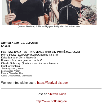
Quatuor Diotima | © Michel Nguyen; Bildquelle: festival-aix.com
Steffen Kühn - 10. Juli 2025
ID 15357
FESTIVAL D’AIX—EN—PROVENCE (Villa Lily Pastré, 09.07.2025)
Pierre Boulez:
Livre pour quatuor
, parties I a & I b
Kaija Saariaho:
Terra Memoria
Boulez:
Livre pour quatuor
, partie V
Claude Debussy:
Quatuor à cordes en sol mineur
Quatuor Diotima
Yun-Peng Zhao, Violon
Léo Marillier, Violon
Franck Chevalier, Alto
Alexis Descharmes, Violoncelle
Weitere Infos siehe auch:
https://festival-aix.com
Post an
Steffen Kühn
http://www.hofklang.de