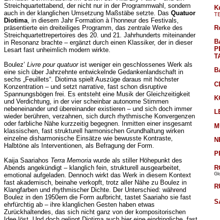
Streichquartettabend, der nicht nur in der Programmwahl, sondern
K
auch in der klanglichen Umsetzung Maßstäbe setzte. Das
Quatuor
T
Diotima
, in diesem Jahr Formation à l’honneur des Festivals,
R
präsentierte ein dreiteiliges Programm, das zentrale Werke des
Streichquartettrepertoires des 20. und 21. Jahrhunderts miteinander
B
in Resonanz brachte – ergänzt durch einen Klassiker, der in dieser
P
Lesart fast unheimlich modern wirkte.
T
Boulez’
Livre pour quatuor
ist weniger ein geschlossenes Werk als
B
eine sich über Jahrzehnte entwickelnde Gedankenlandschaft in
sechs „Feuillets“. Diotima spielt Auszüge daraus mit höchster
C
Konzentration – und setzt narrative, fast schon disruptive
Spannungsbögen frei. Es entsteht eine Musik der Gleichzeitigkeit
K
und Verdichtung, in der vier scheinbar autonome Stimmen
nebeneinander und übereinander existieren – und sich doch immer
L
wieder berühren, verzahnen, sich durch rhythmische Konvergenzen
oder farbliche Nähe kurzzeitig begegnen. Inmitten einer insgesamt
M
klassischen, fast strukturell harmonischen Grundhaltung wirken
einzelne disharmonische Einsätze wie bewusste Kontraste,
N
Halbtöne als Interventionen, als Befragung der Form.
P
Kaija Saariahos
Terra Memoria
wurde als stiller Höhepunkt des
R
Abends angekündigt – klanglich fein, strukturell ausgearbeitet,
Gl
emotional aufgeladen. Dennoch wirkt das Werk in diesem Kontext
fast akademisch, beinahe verkopft, trotz aller Nähe zu Boulez in
R
Klangfarben und rhythmischer Dichte. Der Unterschied: während
Boulez in den 1950ern die Form aufbricht, tastet Saariaho sie fast
S
ehrfürchtig ab – ihre klanglichen Gesten haben etwas
Zurückhaltendes, das sich nicht ganz von der kompositorischen
Idee löst. Und doch gelingt Diotima auch hier eine eindringliche, fast