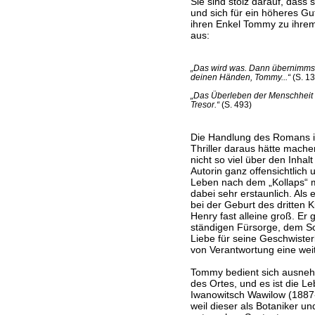
Sie sind stolz darauf, dass
und sich für ein höheres Gu
ihren Enkel Tommy zu ihrem
aus:
„Das wird was. Dann übernimmst
deinen Händen, Tommy...“
(S. 13
„Das Überleben der Menschheit 
Tresor.“
(S. 493)
Die Handlung des Romans i
Thriller daraus hätte machen
nicht so viel über den Inhal
Autorin ganz offensichtlich
Leben nach dem „Kollaps“ 
dabei sehr erstaunlich. Als er
bei der Geburt des dritten 
Henry fast alleine groß. Er 
ständigen Fürsorge, dem Sc
Liebe für seine Geschwiste
von Verantwortung eine weit
Tommy bedient sich ausnehm
des Ortes, und es ist die L
Iwanowitsch Wawilow (1887-1
weil dieser als Botaniker u