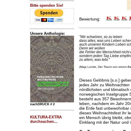
Bitte spenden Sie!
Bewertung:
Unsere Anthologie:
"Wir schwören, so zu leben
dass alles, was uns Leben sche
auch unseren Kindern Leben s
Denn wir wollen
die Fehler der Menschheit nicht
sondern jeden Tag Liebe empfi
zu allem, was lebt."
(Maja Lunde,
Der Traum von einem B
Dieses Gelöbnis [s.o.] ge
jedes Jahr zu Weihnachten 
nördlichsten und klimatisch 
norwegischen Inselgruppe S
besteht aus 357 Bewohnern,
leben, nachdem im Jahr 2045
nachDRUCK # 2
die Erde fast unbewohnbar 
dieses Weihnachtsfest ihr l
KULTURA-EXTRA
ein Mensch übrig bleibt, obw
durchsuchen...
Einklang mit der Natur und