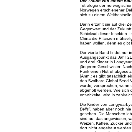
Der Traum von einem Ba
Tetralogie der norwegische
Norwegen erschienener D
sich zu einem Weltbestseller
Darin erzählt sie auf drei Z
Gegenwart und der Zukunft
Schicksal dieser Insekten. 
China die Pflanzen mühseli
haben wollen, denn es gibt
Der vierte Band findet nur in
Ausgangspunkt das Jahr 211
und drei Kinder in Longyea
jüngeren Geschwister. Nach
Funk einen Notruf abgesetz
[Anm.: es gibt tatsächlich 
den Svalbard Global Seed V
wurde] versprochen, wenn d
abgeholt werden. Wie sich 
entwickelte, wird in zahlrei
Die Kinder von Longyearby
Bells"
, haben aber noch nie
gesehen. Die Menschen lebe
sind auf das angewiesen, wa
Weizen, Kaffee, Zucker und
dort nicht angebaut werden