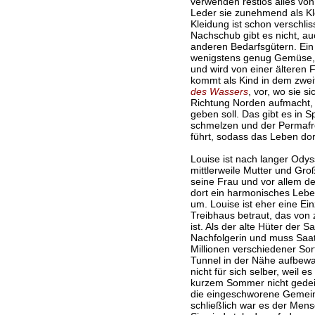
verwenden restlos alles von
Leder sie zunehmend als K
Kleidung ist schon verschlis
Nachschub gibt es nicht, a
anderen Bedarfsgütern. Ein
wenigstens genug Gemüse, d
und wird von einer älteren 
kommt als Kind in dem zweite
des Wassers
, vor, wo sie s
Richtung Norden aufmacht, 
geben soll. Das gibt es in S
schmelzen und der Permafro
führt, sodass das Leben dor
Louise ist nach langer Odys
mittlerweile Mutter und Gr
seine Frau und vor allem 
dort ein harmonisches Lebe
um. Louise ist eher eine Ei
Treibhaus betraut, das von 
ist. Als der alte Hüter der S
Nachfolgerin und muss Saat
Millionen verschiedener Sor
Tunnel in der Nähe aufbewa
nicht für sich selber, weil 
kurzem Sommer nicht gedei
die eingeschworene Gemein
schließlich war es der Mens