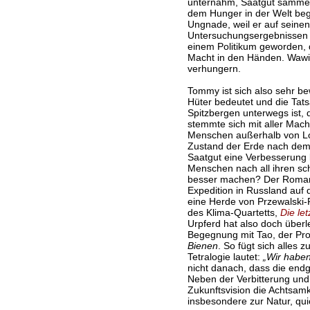
unternahm, Saatgut sammel
dem Hunger in der Welt bege
Ungnade, weil er auf seinen
Untersuchungsergebnissen b
einem Politikum geworden, d
Macht in den Händen. Wawilo
verhungern.
Tommy ist sich also sehr be
Hüter bedeutet und die Tats
Spitzbergen unterwegs ist, 
stemmte sich mit aller Mach
Menschen außerhalb von Lon
Zustand der Erde nach dem „
Saatgut eine Verbesserung 
Menschen nach all ihren sc
besser machen? Der Roman e
Expedition in Russland auf 
eine Herde von Przewalski-P
des Klima-Quartetts,
Die let
Urpferd hat also doch überl
Begegnung mit Tao, der Pro
Bienen
. So fügt sich alles 
Tetralogie lautet:
„Wir haben 
nicht danach, dass die endg
Neben der Verbitterung und
Zukunftsvision die Achtsamke
insbesondere zur Natur, qui