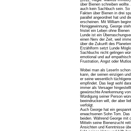
über Bienen schreiben wollte.
auch kein Sachbuch sein. So 
Fakten über Bienen in drei sp
parallel angeordnet hat und 
erscheinen. Mit William beginn
Honiggewinnung, George steh
fristet ein Leben ohne Bienen 
Lunde ist ein Überraschungser
einen Nerv der Zeit, weil i
über die Zukunft des Planeten
Erzählform setzt Lunde Möglic
Sachbuchs nicht gelingen wür
emotional und auf empathische
Frustration, Angst oder Mutlos
Wobei man als LeserIn schon
kann, der seinen einzigen und
er seine wesentlich tüchtiger
empfindet. Das liegt wohl dar
immer als Versager hingestell
gewünschte Anerkennung von A
Würdigung seiner Person wüns
beeindrucken will, der aber li
verfolgt.
Auch George hat ein gespannt
erwachsenen Sohn Tom. Das li
beiden. Während George mit d
Mitteln seine Bienenzucht ret
Ansichten und Kenntnisse über