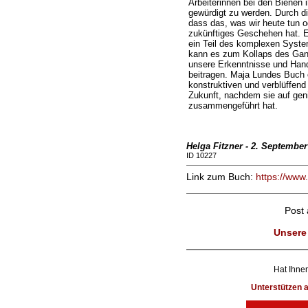
Arbeiterinnen bei den Bienen i
gewürdigt zu werden. Durch di
dass das, was wir heute tun o
zukünftiges Geschehen hat. 
ein Teil des komplexen System
kann es zum Kollaps des Gan
unsere Erkenntnisse und Han
beitragen. Maja Lundes Buch 
konstruktiven und verblüffend
Zukunft, nachdem sie auf geni
zusammengeführt hat.
Helga Fitzner - 2. September
ID 10227
Link zum Buch:
https://ww
Post
Unsere
Hat Ihnen
Unterstützen