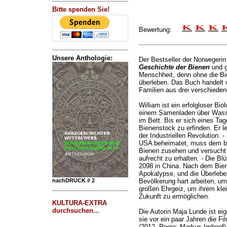
Bitte spenden Sie!
Bewertung:
Unsere Anthologie:
Der Bestseller der Norwegeri
Geschichte der Bienen
und g
Menschheit, denn ohne die B
überleben. Das Buch handelt v
Familien aus drei verschiede
William ist ein erfolgloser Bio
einem Samenladen über Wasse
im Bett. Bis er sich eines Tag
Bienenstock zu erfinden. Er le
der Industriellen Revolution. 
USA beheimatet, muss dem b
Bienen zusehen und versucht 
aufrecht zu erhalten. - Die Blü
2098 in China. Nach dem Bien
Apokalypse, und die Überleben
nachDRUCK # 2
Bevölkerung hart arbeiten, um
großen Ehrgeiz, um ihrem kl
Zukunft zu ermöglichen.
KULTURA-EXTRA
durchsuchen...
Die Autorin Maja Lunde ist eig
sie vor ein paar Jahren die 
(2012, Regie: Markus Imhoof) 