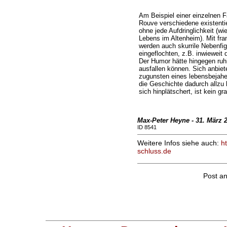
Am Beispiel einer einzelnen 
Rouve verschiedene existent
ohne jede Aufdringlichkeit (wi
Lebens im Altenheim). Mit fra
werden auch skurrile Nebenfi
eingeflochten, z.B. inwieweit
Der Humor hätte hingegen ruhi
ausfallen können. Sich anbiet
zugunsten eines lebensbejah
die Geschichte dadurch allzu
sich hinplätschert, ist kein g
Max-Peter Heyne - 31. März 
ID 8541
Weitere Infos siehe auch:
h
schluss.de
Post a