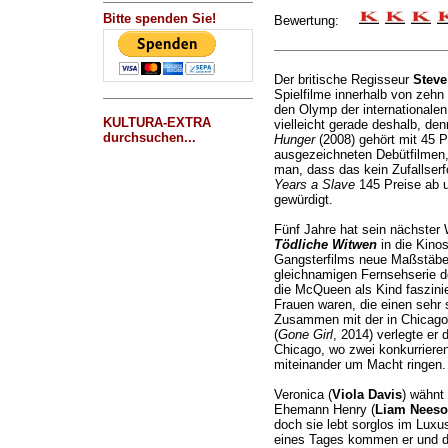
Bitte spenden Sie!
Bewertung:
Der britische Regisseur
Stev
Spielfilme innerhalb von zehn
den Olymp der internationalen
KULTURA-EXTRA
vielleicht gerade deshalb, denn
durchsuchen...
Hunger
(2008) gehört mit 45 P
ausgezeichneten Debütfilmen
man, dass das kein Zufallserf
Years a Slave
145 Preise ab 
gewürdigt.
Fünf Jahre hat sein nächster
Tödliche Witwen
in die Kinos
Gangsterfilms neue Maßstäbe 
gleichnamigen Fernsehserie d
die McQueen als Kind faszinie
Frauen waren, die einen sehr 
Zusammen mit der in Chicago
(
Gone Girl
, 2014) verlegte er 
Chicago, wo zwei konkurrieren
miteinander um Macht ringen.
Veronica (
Viola Davis
) wähnt 
Ehemann Henry (
Liam Nees
doch sie lebt sorglos im Luxus
eines Tages kommen er und dr