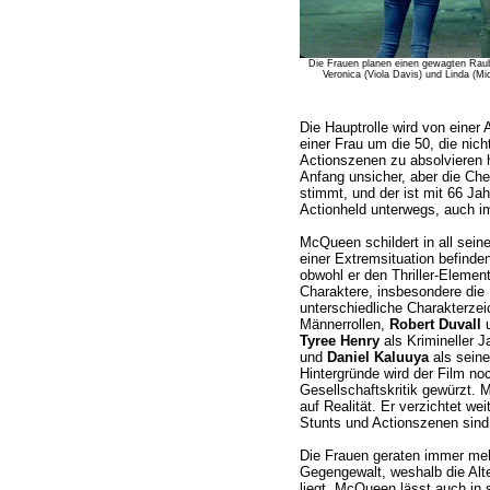
Die Frauen planen einen gewagten Raubzu
Veronica (Viola Davis) und Linda (Mi
Die Hauptrolle wird von einer 
einer Frau um die 50, die nich
Actionszenen zu absolvieren 
Anfang unsicher, aber die Ch
stimmt, und der ist mit 66 Ja
Actionheld unterwegs, auch i
McQueen schildert in all sein
einer Extremsituation befinden
obwohl er den Thriller-Eleme
Charaktere, insbesondere die 
unterschiedliche Charakterzeic
Männerrollen,
Robert Duvall
Tyree Henry
als Krimineller Ja
und
Daniel Kaluuya
als seine
Hintergründe wird der Film no
Gesellschaftskritik gewürzt.
auf Realität. Er verzichtet wei
Stunts und Actionszenen sind r
Die Frauen geraten immer me
Gegengewalt, weshalb die Alte
liegt. McQueen lässt auch in