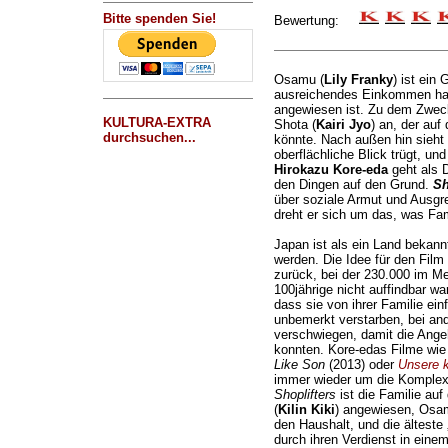
Bitte spenden Sie!
Bewertung:
Osamu (
Lily Franky
) ist ein 
ausreichendes Einkommen hat
angewiesen ist. Zu dem Zweck
KULTURA-EXTRA
Shota (
Kairi Jyo
) an, der auf
durchsuchen...
könnte. Nach außen hin sieht a
oberflächliche Blick trügt, u
Hirokazu Kore-eda
geht als 
den Dingen auf den Grund.
Sh
über soziale Armut und Ausgre
dreht er sich um das, was Fam
Japan ist als ein Land bekann
werden. Die Idee für den Film 
zurück, bei der 230.000 im Mel
100jährige nicht auffindbar war
dass sie von ihrer Familie ei
unbemerkt verstarben, bei and
verschwiegen, damit die Angeh
konnten. Kore-edas Filme wi
Like Son
(2013) oder
Unsere k
immer wieder um die Komplexit
Shoplifters
ist die Familie au
(
Kilin Kiki
) angewiesen, Osa
den Haushalt, und die älteste 
durch ihren Verdienst in eine