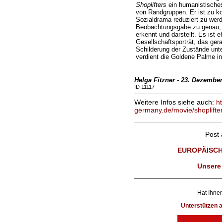
Shoplifters
ein humanistisches
von Randgruppen. Er ist zu k
Sozialdrama reduziert zu werd
Beobachtungsgabe zu genau,
erkennt und darstellt. Es ist 
Gesellschaftsporträt, das ger
Schilderung der Zustände unte
verdient die Goldene Palme i
Helga Fitzner - 23. Dezembe
ID 11117
Weitere Infos siehe auch:
h
germany.de/movie/shoplifte
Post
EUROPÄISCH
Unsere
Hat Ihnen
Unterstützen