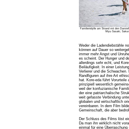
Familienidylle am Strand mit den Darstell
Miyu Sasaki, Saku
Weder die Ladendiebstähle noc
können auf Dauer so weitergeh
immer mehr Angst und Unruhe, 
es scheint. Der Hunger und d
allerdings sehr echt, und Kore
Beiläufigkeit. In einer Leistun
Verlierer und die Schwachen. 
Randfiguren auf ihre Art ethis
hat. Kore-eda führt Vorurteile
prinzipiell wesentlich gemeinsc
weil der konfuzianische Famili
der eine patriarchalische Stru
weit gefasste Verbindung unter
globalen und wirtschaftlich or
vereinbaren. In dem Film bilde
Gemeinschaft, die aber bedroh
Der Schluss des Films löst ein
Da man ihn wirklich nicht vor
einmal für eine Überraschung 