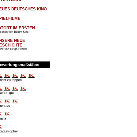
EUES DEUTSCHES KINO
PIELFILME
ATORT IM ERSTEN
sehen von Bobby King
NSERE NEUE
ESCHICHTE
ihe von Helga Fitzner
ewertungsmaßstäbe:
nicht zu toppen
schon gut
geht so
na ja
katastrophal