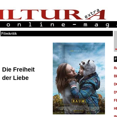
Filmkritik
F
Die Freiheit
R
B
der Liebe
D
D
F
H
I