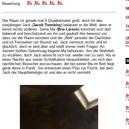
Bewertung:
N
S
Der Raum ist gerade mal 9 Quadratmeter groß, doch für den
vierjährigen Jack (
Jacob Trembley
) bedeutet er die Welt, denn er
T
kennt nichts anderes. Seine Ma (
Brie Larson
) kümmert sich dort
Ge
liebevoll und beschützend um ihn und gaukelt ihm bewusst vor,
dass nur der Raum existiere und die „Welt“ jenseits der Dachluke
U
und im Fernsehen nur Illusion sei. Jack vermisst nichts und ist
G
glücklich, doch er wird älter und stellt immer mehr Fragen. An
Re
seinem fünften Geburtstag beginnt Ma behutsam, ihm die Wahrheit
zu erzählen, doch Jack wünscht sich nur, wieder vier zu sein. Als er
eines Nachts aus seiner Schlafkabine herausklettert, um sich den
B
nächtlichen Besucher anzuschauen, der bei seiner Ma im Bett liegt,
gerät diese in Panik. Sie entwickelt einen Plan zur Flucht, bei dem
Jack der Hauptbeteiligte ist und den er nicht versteht.
= 
= 
= 
= 
= 