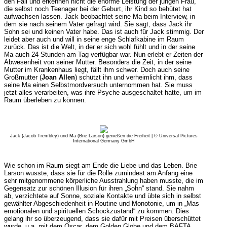
den Fall und erkennen nicht die enorme Leistung der jungen Frau,
die selbst noch Teenager bei der Geburt, ihr Kind so behütet hat
aufwachsen lassen. Jack beobachtet seine Ma beim Interview, in
dem sie nach seinem Vater gefragt wird. Sie sagt, dass Jack ihr
Sohn sei und keinen Vater habe. Das ist auch für Jack stimmig. Der
leidet aber auch und will in seine enge Schlafkabine im Raum
zurück. Das ist die Welt, in der er sich wohl fühlt und in der seine
Ma auch 24 Stunden am Tag verfügbar war. Nun erlebt er Zeiten der
Abwesenheit von seiner Mutter. Besonders die Zeit, in der seine
Mutter im Krankenhaus liegt, fällt ihm schwer. Doch auch seine
Großmutter (
Joan Allen
) schützt ihn und verheimlicht ihm, dass
seine Ma einen Selbstmordversuch unternommen hat. Sie muss
jetzt alles verarbeiten, was ihre Psyche ausgeschaltet hatte, um im
Raum überleben zu können.
Jack (Jacob Trembley) und Ma (Brie Larson) genießen die Freiheit | © Universal Pictures
International Germany GmbH
Wie schon im Raum siegt am Ende die Liebe und das Leben. Brie
Larson wusste, dass sie für die Rolle zumindest am Anfang eine
sehr mitgenommene körperliche Ausstrahlung haben musste, die im
Gegensatz zur schönen Illusion für ihren „Sohn“ stand. Sie nahm
ab, verzichtete auf Sonne, soziale Kontakte und übte sich in selbst
gewählter Abgeschiedenheit in Routine und Monotonie, um in „Mas
emotionalen und spirituellen Schockzustand“ zu kommen. Dies
gelang ihr so überzeugend, dass sie dafür mit Preisen überschüttet
wurde, u.a. mit dem Oscar, dem Golden Globe und dem BAFTA .