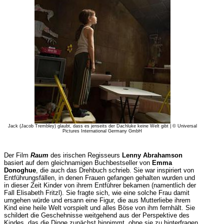
Jack (Jacob Trembley) glaubt, dass es jenseits der Dachluke keine Welt gibt | © Universal
Pictures International Germany GmbH
Der Film
Raum
des irischen Regisseurs
Lenny Abrahamson
basiert auf dem gleichnamigen Buchbestseller von
Emma
Donoghue
, die auch das Drehbuch schrieb. Sie war inspiriert von
Entführungsfällen, in denen Frauen gefangen gehalten wurden und
in dieser Zeit Kinder von ihrem Entführer bekamen (namentlich der
Fall Elisabeth Fritzl). Sie fragte sich, wie eine solche Frau damit
umgehen würde und ersann eine Figur, die aus Mutterliebe ihrem
Kind eine heile Welt vorspielt und alles Böse von ihm fernhält. Sie
schildert die Geschehnisse weitgehend aus der Perspektive des
Kindes, das die Dinge zunächst hinnimmt, ohne sie zu hinterfragen.