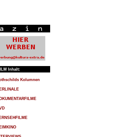
ILM Inhalt:
othschilds Kolumnen
ERLINALE
OKUMENTARFILME
VD
ERNSEHFILME
EIMKINO
NTERVIEWS