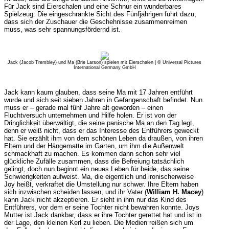
Für Jack sind Eierschalen und eine Schnur ein wunderbares
Spielzeug. Die eingeschränkte Sicht des Fünfjährigen führt dazu,
dass sich der Zuschauer die Geschehnisse zusammenreimen
muss, was sehr spannungsfördernd ist.
Jack (Jacob Trembley) und Ma (Brie Larson) spielen mit Eierschalen | © Universal Pictures
International Germany GmbH
Jack kann kaum glauben, dass seine Ma mit 17 Jahren entführt
wurde und sich seit sieben Jahren in Gefangenschaft befindet. Nun
muss er – gerade mal fünf Jahre alt geworden – einen
Fluchtversuch unternehmen und Hilfe holen. Er ist von der
Dringlichkeit überwältigt, die seine panische Ma an den Tag legt,
denn er weiß nicht, dass er das Interesse des Entführers geweckt
hat. Sie erzählt ihm von dem schönen Leben da draußen, von ihren
Eltern und der Hängematte im Garten, um ihm die Außenwelt
schmackhaft zu machen. Es kommen dann schon sehr viel
glückliche Zufälle zusammen, dass die Befreiung tatsächlich
gelingt, doch nun beginnt ein neues Leben für beide, das seine
Schwierigkeiten aufweist. Ma, die eigentlich und ironischerweise
Joy heißt, verkraftet die Umstellung nur schwer. Ihre Eltern haben
sich inzwischen scheiden lassen, und ihr Vater (
William H. Macey
)
kann Jack nicht akzeptieren. Er sieht in ihm nur das Kind des
Entführers, vor dem er seine Tochter nicht bewahren konnte. Joys
Mutter ist Jack dankbar, dass er ihre Tochter gerettet hat und ist in
der Lage, den kleinen Kerl zu lieben. Die Medien reißen sich um