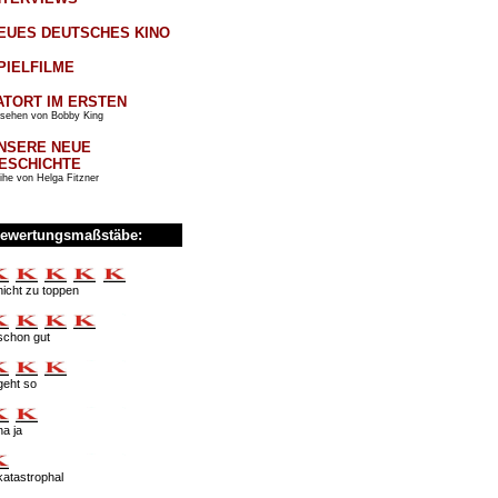
EUES DEUTSCHES KINO
PIELFILME
ATORT IM ERSTEN
sehen von Bobby King
NSERE NEUE
ESCHICHTE
ihe von Helga Fitzner
ewertungsmaßstäbe:
nicht zu toppen
schon gut
geht so
na ja
katastrophal