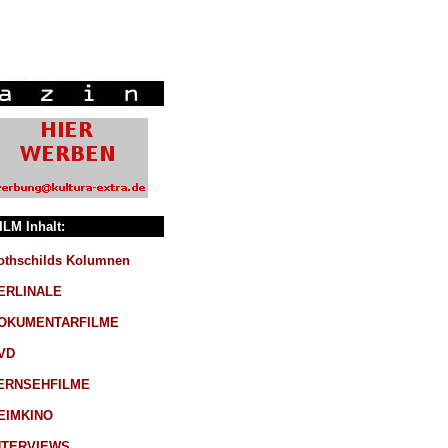
ILM Inhalt:
othschilds Kolumnen
ERLINALE
OKUMENTARFILME
VD
ERNSEHFILME
EIMKINO
NTERVIEWS