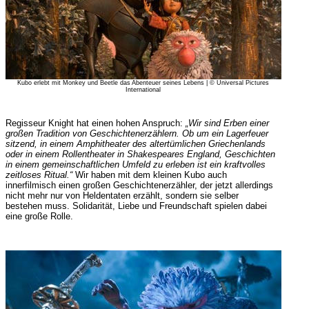
Kubo erlebt mit Monkey und Beetle das Abenteuer seines Lebens | © Universal Pictures
International
Regisseur Knight hat einen hohen Anspruch:
„Wir sind Erben einer
großen Tradition von Geschichtenerzählern. Ob um ein Lagerfeuer
sitzend, in einem Amphitheater des altertümlichen Griechenlands
oder in einem Rollentheater in Shakespeares England, Geschichten
in einem gemeinschaftlichen Umfeld zu erleben ist ein kraftvolles
zeitloses Ritual.“
Wir haben mit dem kleinen Kubo auch
innerfilmisch einen großen Geschichtenerzähler, der jetzt allerdings
nicht mehr nur von Heldentaten erzählt, sondern sie selber
bestehen muss. Solidarität, Liebe und Freundschaft spielen dabei
eine große Rolle.