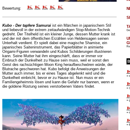
Bewertung:
N
S
Kubo - Der tapfere Samurai
ist ein Märchen in japanischem Stil
T
und liebevoll in der extrem zeitaufwändigen Stop-Motion-Technik
Ge
gedreht. Der Titelheld ist ein kleiner Junge, dessen Mutter krank ist
U
und der mit dem öffentlichen Erzählen von Heldensagen seinen
G
Unterhalt verdient. Er spielt dabei eine magische Shamise, ein
Re
japanisches Saiteninstrument, das Papierblätter in animierte
Origami-Figuren verwandeln und Kubos Schilderungen illustrieren
kann. Seine Mutter hat ihm eingeschärft, dass er immer vor
Einbruch der Dunkelheit zu Hause sein muss, weil er sonst den
B
Geist des rachsüchtigen Moon King heraufbeschwören würde, der
Blutrache geschworen hat. Kubo befolgt die Anweisungen der
Mutter auch immer, bis er eines Tages abgelenkt wird und die
= 
Dunkelheit einbricht, bevor er zu Hause ist. Nun muss er ein
Familiengeheimnis lösen und kann die Gefahr nur bannen, wenn er
die goldene Rüstung seines verstorbenen Vaters findet.
= 
= 
= 
= 