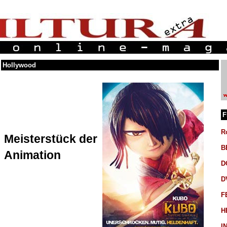
Hollywood
F
R
Meisterstück der
B
Animation
D
D
F
H
I