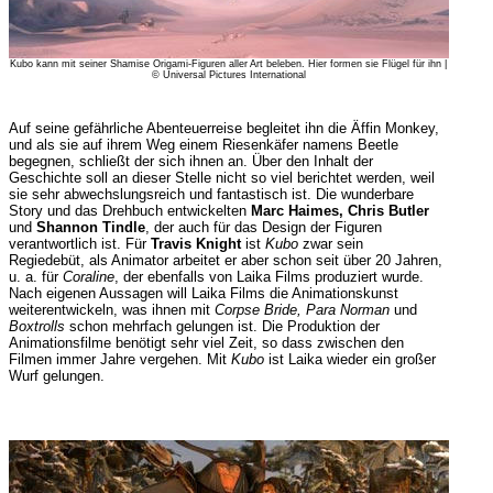
Kubo kann mit seiner Shamise Origami-Figuren aller Art beleben. Hier formen sie Flügel für ihn |
© Universal Pictures International
Auf seine gefährliche Abenteuerreise begleitet ihn die Äffin Monkey,
und als sie auf ihrem Weg einem Riesenkäfer namens Beetle
begegnen, schließt der sich ihnen an. Über den Inhalt der
Geschichte soll an dieser Stelle nicht so viel berichtet werden, weil
sie sehr abwechslungsreich und fantastisch ist. Die wunderbare
Story und das Drehbuch entwickelten
Marc Haimes, Chris Butler
und
Shannon Tindle
, der auch für das Design der Figuren
verantwortlich ist. Für
Travis Knight
ist
Kubo
zwar sein
Regiedebüt, als Animator arbeitet er aber schon seit über 20 Jahren,
u. a. für
Coraline
, der ebenfalls von Laika Films produziert wurde.
Nach eigenen Aussagen will Laika Films die Animationskunst
weiterentwickeln, was ihnen mit
Corpse Bride, Para Norman
und
Boxtrolls
schon mehrfach gelungen ist. Die Produktion der
Animationsfilme benötigt sehr viel Zeit, so dass zwischen den
Filmen immer Jahre vergehen. Mit
Kubo
ist Laika wieder ein großer
Wurf gelungen.