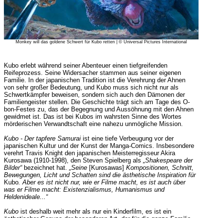
Monkey will das goldene Schwert für Kubo retten | © Universal Pictures International
Kubo erlebt während seiner Abenteuer einen tiefgreifenden
Reifeprozess. Seine Widersacher stammen aus seiner eigenen
Familie. In der japanischen Tradition ist die Verehrung der Ahnen
von sehr großer Bedeutung, und Kubo muss sich nicht nur als
Schwertkämpfer beweisen, sondern sich auch den Dämonen der
Familiengeister stellen. Die Geschichte trägt sich am Tage des O-
bon-Festes zu, das der Begegnung und Aussöhnung mit den Ahnen
gewidmet ist. Das ist bei Kubos im wahrsten Sinne des Wortes
mörderischen Verwandtschaft eine nahezu unmögliche Mission.
Kubo - Der tapfere Samurai
ist eine tiefe Verbeugung vor der
japanischen Kultur und der Kunst der Manga-Comics. Insbesondere
verehrt Travis Knight den japanischen Meisterregisseur Akira
Kurosawa (1910-1998), den Steven Spielberg als
„Shakespeare der
Bilder“
bezeichnet hat.
„Seine
[Kurosawas]
Kompositionen, Schnitt,
Bewegungen, Licht und Schatten sind die ästhetische Inspiration für
Kubo
. Aber es ist nicht nur, wie er Filme macht, es ist auch über
was er Filme macht: Existenzialismus, Humanismus und
Heldenideale...“
Kubo
ist deshalb weit mehr als nur ein Kinderfilm, es ist ein