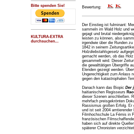
Bitte spenden Sie!
Bewertung:
Der Einstieg ist fulminant: M
sammeln im Wald Holz und we
gejagt und brutal niedergeknü
KULTURA-EXTRA
leisten zu können, also samm
durchsuchen...
irgendwie über die Runden z
1842 in seinem Zeitungsartik
Holzdiebstahlsgesetz
aufgegri
gemacht werden, ob das Holz 
gesammelt wird. Dieser Zeitun
die gewalttätigen Übergriffe 
Elenden gezeigt werden. Überw
Ungerechtigkeit zum Anlass n
gegen den katastrophalen Terro
Danach kann das Biopic
Der 
haitianischen Regisseurs
Rao
dieser Szenen anschließen. Ra
mehrfach preisgekrönten Dok
Rassismus großen Erfolg. Er 
und ist seit 2004 amtierender 
Filmhochschule La Fémis in P
französischen Filmschaffend
haben sich auf direkte Quellen
späterer Chronisten verzichtet