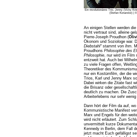
Ein revolutionäres Trio, Jenny (Vicky Kri
(Stefan Konarske) | 
An einigen Stellen werden die
nicht vertraut sind, alleine ge
Pierre-Joseph Proudhon (
Oliv
Ökonom und Soziologe war. 
Diebstahl“
stammt von ihm. Mar
Proudhons
Philosophie des E
Philosophie
, nur wird im Film 
entzweit hat. Auch bei Wilhelm
zu viele Fragen offen, Weitling
Theoretiker des Kommunism
nur ein Kostümfilm, der die wi
Trios, Karl und Jenny Marx so
Dabei wirken die Zitate fast 
die Brisanz oder gesellschaftl
deutlich zu machen. Die Zus
Arbeiterlebens nur sehr wenig 
Dann hört der Film da auf, wo
Kommunistische Manifest verö
Marx und Engels für den weite
wird nicht erläutert. Zum Sc
unvermittelt kurze Dokumentar
Kennedy in Berlin, dem Fall 
jetzt macht Euch gefälligst s