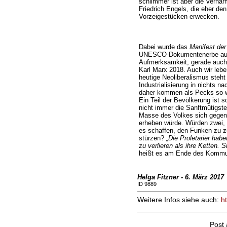
schlimmer ist aber die Verha
Friedrich Engels, die eher d
Vorzeigestücken erwecken.
Dabei wurde das
Manifest de
UNESCO-Dokumentenerbe auf
Aufmerksamkeit, gerade auch 
Karl Marx 2018. Auch wir lebe
heutige Neoliberalismus steht
Industrialisierung in nichts na
daher kommen als Pecks so wu
Ein Teil der Bevölkerung ist 
nicht immer die Sanftmütigst
Masse des Volkes sich gegen 
erheben würde. Würden zwei, 
es schaffen, den Funken zu zü
stürzen?
„Die Proletarier haben
zu verlieren als ihre Ketten. 
heißt es am Ende des Kommun
Helga Fitzner - 6. März 2017
ID 9889
Weitere Infos siehe auch:
h
Post