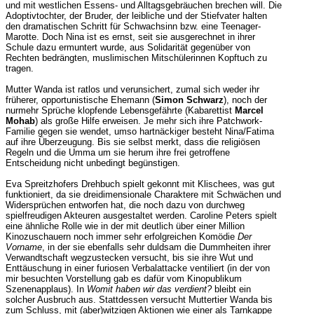
und mit westlichen Essens- und Alltagsgebräuchen brechen will. Die
Adoptivtochter, der Bruder, der leibliche und der Stiefvater halten
den dramatischen Schritt für Schwachsinn bzw. eine Teenager-
Marotte. Doch Nina ist es ernst, seit sie ausgerechnet in ihrer
Schule dazu ermuntert wurde, aus Solidarität gegenüber von
Rechten bedrängten, muslimischen Mitschülerinnen Kopftuch zu
tragen.
Mutter Wanda ist ratlos und verunsichert, zumal sich weder ihr
früherer, opportunistische Ehemann (
Simon Schwarz
), noch der
nurmehr Sprüche klopfende Lebensgefährte (Kabarettist
Marcel
Mohab
) als große Hilfe erweisen. Je mehr sich ihre Patchwork-
Familie gegen sie wendet, umso hartnäckiger besteht Nina/Fatima
auf ihre Überzeugung. Bis sie selbst merkt, dass die religiösen
Regeln und die Umma um sie herum ihre frei getroffene
Entscheidung nicht unbedingt begünstigen.
Eva Spreitzhofers Drehbuch spielt gekonnt mit Klischees, was gut
funktioniert, da sie dreidimensionale Charaktere mit Schwächen und
Widersprüchen entworfen hat, die noch dazu von durchweg
spielfreudigen Akteuren ausgestaltet werden. Caroline Peters spielt
eine ähnliche Rolle wie in der mit deutlich über einer Million
Kinozuschauern noch immer sehr erfolgreichen Komödie
Der
Vorname
, in der sie ebenfalls sehr duldsam die Dummheiten ihrer
Verwandtschaft wegzustecken versucht, bis sie ihre Wut und
Enttäuschung in einer furiosen Verbalattacke ventiliert (in der von
mir besuchten Vorstellung gab es dafür vom Kinopublikum
Szenenapplaus). In
Womit haben wir das verdient?
bleibt ein
solcher Ausbruch aus. Stattdessen versucht Muttertier Wanda bis
zum Schluss, mit (aber)witzigen Aktionen wie einer als Tarnkappe