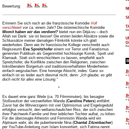
Bewertung:
N
S
Erinnern Sie sich noch an die französische Komödie
Voll
T
verschleiert
vor ca. einem Jahr? Die österreichische Komödie
Ge
Womit haben wir das verdient?
bietet nun ein Déjà-vu – doch
Allah sei Dank: sie ist besser! Die ersten beiden Absätze sowie die
U
Schlussätze meiner damaligen Filmkritik könnte ich glatt
G
wiederholen. Denn wie ihr französische Kollege verschreibt auch
Re
Regisseurin
Eva Spreitzhofer
einem vor Terror und Fanatismus
genervten Publikum als Gegenmittel hochtourige Komik, Spott und
Klamauk. Statt sich einschüchtern zu lassen, empfiehlt auch
B
Spreitzhofer, die Konflikte zwischen den Religionen, zwischen
linksliberalem Bürgertum und traditionsverhafteten Minderheiten
einfach wegzulachen. Eine honorige Absicht, indes: Ganz so
einfach ist es leider auch diesmal nicht, denn:
„Ich glaube, es gibt
= 
doch nicht für alles eine Lösung.“
= 
*
Es dauert eine ganz Weile (ca. 70 Filmminuten), bis besagter
= 
Stoßseufzer der verzweifelten Wanda (
Caroline Peters
) entfährt.
Zuvor hat die Mitvierzigerin mit viel Optimismus und Engelsgeduld
erfolglos versucht, den weltanschaulichen Riss, der sich zwischen
= 
ihrer Patchwork-Familie und ihrer leiblichen Tochter auftat, zu kitten.
Für die überzeugte Atheistin und Feministin Wanda wird ein
Alptraum wahr, als die pubertierende Nina (
Chantal Zitzenbacher
)
= 
per YouTube-Anleitung zum Islam konvertiert, sich Fatima nennt