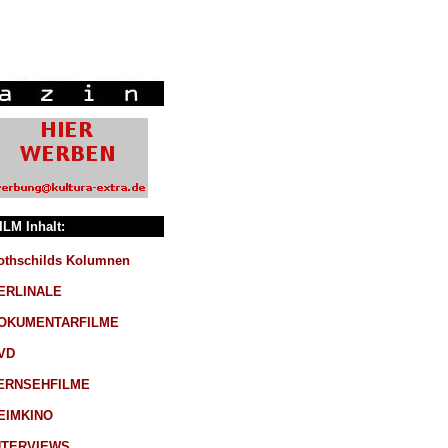
ILM Inhalt:
othschilds Kolumnen
ERLINALE
OKUMENTARFILME
VD
ERNSEHFILME
EIMKINO
NTERVIEWS