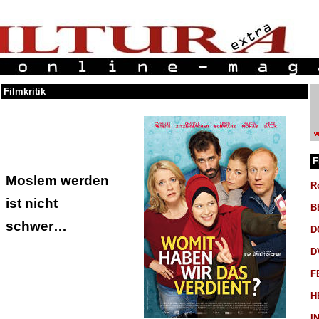
Filmkritik
F
Moslem werden
R
ist nicht
B
schwer…
D
D
F
H
I