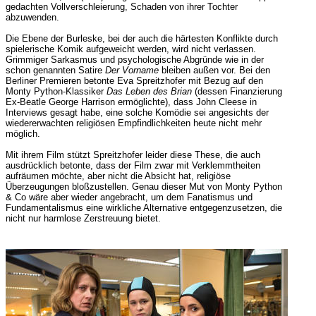
gedachten Vollverschleierung, Schaden von ihrer Tochter
abzuwenden.
Die Ebene der Burleske, bei der auch die härtesten Konflikte durch
spielerische Komik aufgeweicht werden, wird nicht verlassen.
Grimmiger Sarkasmus und psychologische Abgründe wie in der
schon genannten Satire
Der Vorname
bleiben außen vor. Bei den
Berliner Premieren betonte Eva Spreitzhofer mit Bezug auf den
Monty Python-Klassiker
Das Leben des Brian
(dessen Finanzierung
Ex-Beatle George Harrison ermöglichte), dass John Cleese in
Interviews gesagt habe, eine solche Komödie sei angesichts der
wiedererwachten religiösen Empfindlichkeiten heute nicht mehr
möglich.
Mit ihrem Film stützt Spreitzhofer leider diese These, die auch
ausdrücklich betonte, dass der Film zwar mit Verklemmtheiten
aufräumen möchte, aber nicht die Absicht hat, religiöse
Überzeugungen bloßzustellen. Genau dieser Mut von Monty Python
& Co wäre aber wieder angebracht, um dem Fanatismus und
Fundamentalismus eine wirkliche Alternative entgegenzusetzen, die
nicht nur harmlose Zerstreuung bietet.