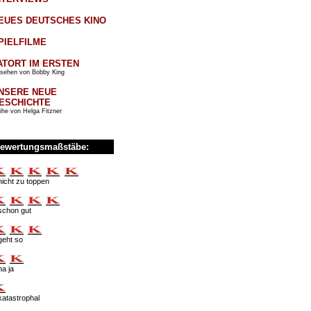
EUES DEUTSCHES KINO
PIELFILME
ATORT IM ERSTEN
sehen von Bobby King
NSERE NEUE
ESCHICHTE
ihe von Helga Fitzner
ewertungsmaßstäbe:
nicht zu toppen
schon gut
geht so
na ja
katastrophal