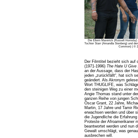
Die Eltern Maverick (Russell Hornsby) u
Tochter Starr (Amandla Stenberg) und der
Common) | © 2
Der Filmtitel bezieht sich a
(1971-1996)
The Hate U Give 
an der Aussage, dass der Hass
jeden „zurückfällt“, hat sich 
geändert. Als Akronym geles
Wort THUGLIFE, was Schläger
den steinigen Weg zu einer m
Angie Thomas stand unter dem
ganzen Reihe von jungen Schw
Oscar Grant, 22 Jahre, Michae
Martin, 17 Jahre und Tamir Ric
erwachsen werden und über s
die Jugendliche die Erfahrung
Proteste der Afroamerikaner m
beantwortet werden und nun de
Gewalt umschlägt, was genau d
ausbrechen will.