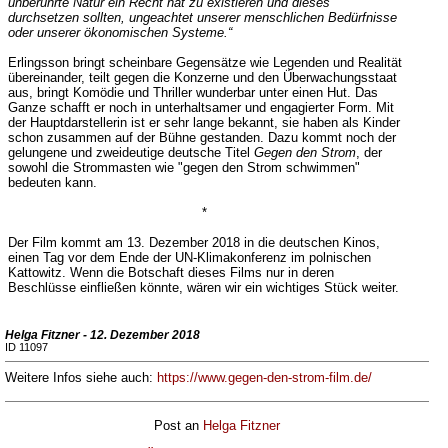
unberührte Natur ein Recht hat zu existieren und dieses
durchsetzen sollten, ungeachtet unserer menschlichen Bedürfnisse
oder unserer ökonomischen Systeme.“
Erlingsson bringt scheinbare Gegensätze wie Legenden und Realität
übereinander, teilt gegen die Konzerne und den Überwachungsstaat
aus, bringt Komödie und Thriller wunderbar unter einen Hut. Das
Ganze schafft er noch in unterhaltsamer und engagierter Form. Mit
der Hauptdarstellerin ist er sehr lange bekannt, sie haben als Kinder
schon zusammen auf der Bühne gestanden. Dazu kommt noch der
gelungene und zweideutige deutsche Titel
Gegen den Strom
, der
sowohl die Strommasten wie "gegen den Strom schwimmen"
bedeuten kann.
*
Der Film kommt am 13. Dezember 2018 in die deutschen Kinos,
einen Tag vor dem Ende der UN-Klimakonferenz im polnischen
Kattowitz. Wenn die Botschaft dieses Films nur in deren
Beschlüsse einfließen könnte, wären wir ein wichtiges Stück weiter.
Helga Fitzner - 12. Dezember 2018
ID 11097
Weitere Infos siehe auch:
https://www.gegen-den-strom-film.de/
Post an
Helga Fitzner