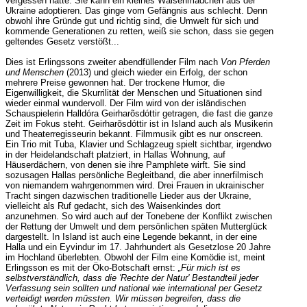
vergessen hatte. Sie kann ein kleines Waisenmädchen aus der
Ukraine adoptieren. Das ginge vom Gefängnis aus schlecht. Denn
obwohl ihre Gründe gut und richtig sind, die Umwelt für sich und
kommende Generationen zu retten, weiß sie schon, dass sie gegen
geltendes Gesetz verstößt...
Dies ist Erlingssons zweiter abendfüllender Film nach
Von Pferden
und Menschen
(2013) und gleich wieder ein Erfolg, der schon
mehrere Preise gewonnen hat. Der trockene Humor, die
Eigenwilligkeit, die Skurrilität der Menschen und Situationen sind
wieder einmal wundervoll. Der Film wird von der isländischen
Schauspielerin Halldóra Geirharõsdóttir getragen, die fast die ganze
Zeit im Fokus steht. Geirharõsdóttir ist in Island auch als Musikerin
und Theaterregisseurin bekannt. Filmmusik gibt es nur onscreen.
Ein Trio mit Tuba, Klavier und Schlagzeug spielt sichtbar, irgendwo
in der Heidelandschaft platziert, in Hallas Wohnung, auf
Häuserdächern, von denen sie ihre Pamphlete wirft. Sie sind
sozusagen Hallas persönliche Begleitband, die aber innerfilmisch
von niemandem wahrgenommen wird. Drei Frauen in ukrainischer
Tracht singen dazwischen traditionelle Lieder aus der Ukraine,
vielleicht als Ruf gedacht, sich des Waisenkindes dort
anzunehmen. So wird auch auf der Tonebene der Konflikt zwischen
der Rettung der Umwelt und dem persönlichen späten Mutterglück
dargestellt. In Island ist auch eine Legende bekannt, in der eine
Halla und ein Eyvindur im 17. Jahrhundert als Gesetzlose 20 Jahre
im Hochland überlebten. Obwohl der Film eine Komödie ist, meint
Erlingsson es mit der Öko-Botschaft ernst:
„Für mich ist es
selbstverständlich, dass die 'Rechte der Natur' Bestandteil jeder
Verfassung sein sollten und national wie international per Gesetz
verteidigt werden müssten. Wir müssen begreifen, dass die