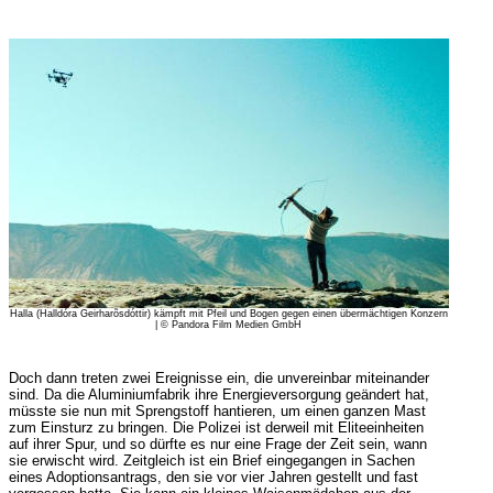
Halla (Halldóra Geirharõsdóttir) kämpft mit Pfeil und Bogen gegen einen übermächtigen Konzern
| © Pandora Film Medien GmbH
Doch dann treten zwei Ereignisse ein, die unvereinbar miteinander
sind. Da die Aluminiumfabrik ihre Energieversorgung geändert hat,
müsste sie nun mit Sprengstoff hantieren, um einen ganzen Mast
zum Einsturz zu bringen. Die Polizei ist derweil mit Eliteeinheiten
auf ihrer Spur, und so dürfte es nur eine Frage der Zeit sein, wann
sie erwischt wird. Zeitgleich ist ein Brief eingegangen in Sachen
eines Adoptionsantrags, den sie vor vier Jahren gestellt und fast