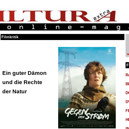
Filmkritik
F
Ein guter Dämon
R
und die Rechte
B
der Natur
D
D
F
H
I