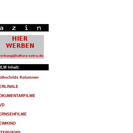
ILM Inhalt:
othschilds Kolumnen
ERLINALE
OKUMENTARFILME
VD
ERNSEHFILME
EIMKINO
NTERVIEWS