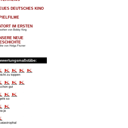
EUES DEUTSCHES KINO
PIELFILME
ATORT IM ERSTEN
sehen von Bobby King
NSERE NEUE
ESCHICHTE
ihe von Helga Fitzner
ewertungsmaßstäbe:
nicht zu toppen
schon gut
geht so
na ja
katastrophal