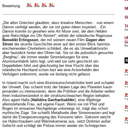
Bewertung:
N
S
„Die alten Griechen glaubten, dass kreative Menschen... von einem
T
Dämon verfolgt werden, der sie mit guten Ideen inspiriert... Ein
Ge
Dämon konnte so gesehen eine Art Muse sein, die dem Helden
gute Ratschläge ins Ohr flüstert“
, erklärt der isländische Regisseur
U
Benedikt Erlingsson
, der mit seinem neuen Film
Gegen den
G
Strom
die skurrile Geschichte einer auf den ersten Blick harmlos
Re
erscheinenden Chorleiterin schildert, die es als Umweltaktivistin
aber faustdick hinter den Ohren hat. Sie ist die polizeilich gesuchte
„Bergfrau“, die immer wieder Stromleitungen für eine
B
Aluminiumfabrik lahm legt, und weil sie sehr geschickt ein
Doppelleben führt und gleichzeitig bei ihrer Flucht über das
isländische Hochland schon fast wie eine Actionheldin den
Verfolgern entkommt, wurde sie bislang nicht gefasst.
= 
In Island macht sich eine Aluminiumschmelzhütte breit und schadet
= 
der Umwelt. Das scheint trotz der fatalen Lage des Planeten kaum
jemanden zu interessieren, denn die Politiker und die Arbeiter wollen
ihren Industriestandort in der strukturschwachen Region behalten.
= 
Also agiert Halla (
Halldóra Geirharõsdóttir
), eine 49jährige
alleinstehende Frau, auf eigene Faust. Wenn sie mit Pfeil und
Bogen im einsamen Hochgebirge unterwegs ist, trägt das schon
= 
mythische Züge. Sie schießt Metallseile über Strommasten und legt
damit die Energieversorgung des Konzerns lahm. Gekonnt weicht
sie Hubschraubern und Wärmekameras aus, setzt Drohnen außer
= 
Gefecht und schlägt der Polizei immer wieder ein Schnippchen.