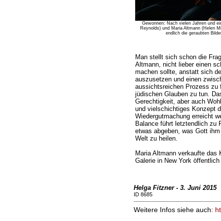
Gewonnen: Nach vielen Jahren und e
Reynolds) und Maria Altmann (Helen Mir
endlich die geraubten Bild
Man stellt sich schon die Frag
Altmann, nicht lieber einen 
machen sollte, anstatt sich 
auszusetzen und einen zwische
aussichtsreichen Prozess zu f
jüdischen Glauben zu tun. Da
Gerechtigkeit, aber auch Wohl
und vielschichtiges Konzept da
Wiedergutmachung erreicht wer
Balance führt letztendlich zu
etwas abgeben, was Gott ihm a
Welt zu heilen.
Maria Altmann verkaufte das 
Galerie in New York öffentlich
Helga Fitzner - 3. Juni 2015
ID 8685
Weitere Infos siehe auch:
h