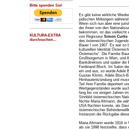
Bitte spenden Sie!
Es gibt keine wirkliche Wied
jüdischen Mitbürgern während
Wenn sich nun aber eine jurist
der ihnen von den Nationalsoz
bekommen, ist das vielleicht
KULTURA-EXTRA
von Regisseur
Simon Curtis
durchsuchen...
des österreichischen Jugends
Bauer I
von 1907. Es war so b
kulturellen Identität Österreic
Österreichs“. Die Familie Bau
Großbürgertum in Wien, und A
Bankdirektors und später die 
Ferdinand Bloch. Im Salon der
ein und aus, so wurde Adele 
Gustav Klimts. Adele Bloch-B
Hirnhautentzündung und musste
Teil ihrer Familie deportiert 
Wertgegenständen wurde auch
hing bis vor einigen Jahren 
Sinnbild österreichischen Nat
Nichte Maria Altmann, die wäh
USA flüchten konnte, als Dav
österreichischer Behördenwil
Instanzen die Rückgabe diese
Maria Altmann wurde 1916 in 
als sie 1998 feststellte, das