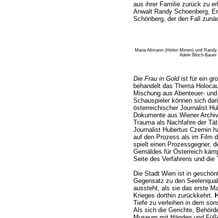
aus ihrer Familie zurück zu er
Anwalt Randy Schoenberg, En
Schönberg, der den Fall zunäc
Maria Altmann (Helen Mirren) und Rand
Adele Bloch-Bauer
Die Frau in Gold
ist für ein g
behandelt das Thema Holocaus
Mischung aus Abenteuer- und 
Schauspieler können sich darin
österreichischer Journalist Hub
Dokumente aus Wiener Archiv
Trauma als Nachfahre der Täte
Journalist Hubertus Czernin h
auf den Prozess als im Film d
spielt einen Prozessgegner, 
Gemäldes für Österreich kämpf
Seite des Verfahrens und die T
Die Stadt Wien ist in geschönt
Gegensatz zu den Seelenqual
aussteht, als sie das erste M
Krieges dorthin zurückkehrt.
H
Tiefe zu verleihen in dem son
Als sich die Gerichte, Behörd
Museum mit Händen und Füßen