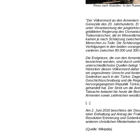
Reise nach Anatolien
. In den Ruine
"Der Völkermord an den Armeniern 
Genozide des 20. Jahrhunderts. Er
unter Verantwortung der jungtürkisc
gebildeten Regierung des Osmanis
Todesmärschen, die im Wesentliche
kamen je nach Schätzung zwischen 
Menschen zu Tode. Die Schätzungen
Verfolgungen in den beiden vorang
variieren zwischen 80.000 und 300.
Die Ereignisse, die von den Armenie
bezeichnet werden, sind durch umf
unterschiedlichsten Quellen belegt.
Historiker diesen Völkermord daher
ein ungesühntes Unrecht und forde
Gedenken auch in der Türkei. Dagegen
Geschichtsschreibung und die Reg
hervorgegangenen Republik Türkei,
gehandelt hat. Der Streit um die A
Tatsache belastet bis heute die Be
Armenien sowie zahlreichen westlic
[...]
Am 2. Juni 2016 beschloss der Deu
einer Enthaltung auf Antrag der F
Resolution
Erinnerung und Gedenke
anderen christlichen Minderheiten 
(Quelle: Wikipdia)