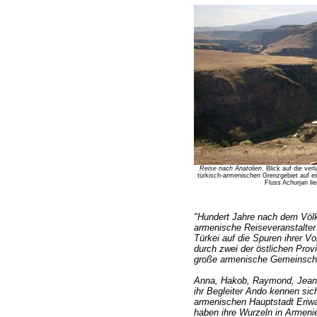
Reise nach Anatolien
. Blick auf die ve
türkisch-armenischen Grenzgebiet auf e
Fluss Achurjan lie
"Hundert Jahre nach dem Völ
armenische Reiseveranstalter 
Türkei auf die Spuren ihrer V
durch zwei der östlichen Provi
große armenische Gemeinschaf
Anna, Hakob, Raymond, Jeann
ihr Begleiter Ando kennen sich 
armenischen Hauptstadt Eriwan
haben ihre Wurzeln in Armenie