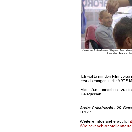
Reise nach Anatolien
. Stepan Gantralyan
Kars die Haare schne
Ich wollte mir den Film vorab
erst ab morgen in die ARTE-Me
Also: Zum Fernsehen - zu die
Gelegenheit...
Andre Sokolowski - 26. Sept
ID 9582
Weitere Infos siehe auch:
h
A/reise-nach-anatolien#art