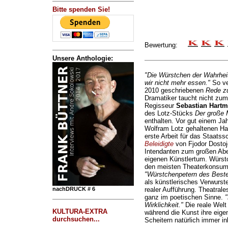
Bitte spenden Sie!
Bewertung:
Unsere Anthologie:
"Die Würstchen der Wahrheit
wir nicht mehr essen."
So ve
2010 geschriebenen
Rede z
Dramatiker taucht nicht zum
Regisseur
Sebastian Hart
des Lotz-Stücks
Der große 
enthalten. Vor gut einem J
Wolfram Lotz gehaltenen H
erste Arbeit für das Staats
Beleidigte
von Fjodor Dostoj
Intendanten zum großen Ab
eigenen Künstlertum. Würstc
den meisten Theaterkonsume
"Würstchenpetern des Best
als künstlerisches Verwurst
nachDRUCK # 6
realer Aufführung. Theatrale
ganz im poetischen Sinne.
"
Wirklichkeit."
Die reale Welt 
KULTURA-EXTRA
während die Kunst ihre eige
durchsuchen...
Scheitern natürlich immer in