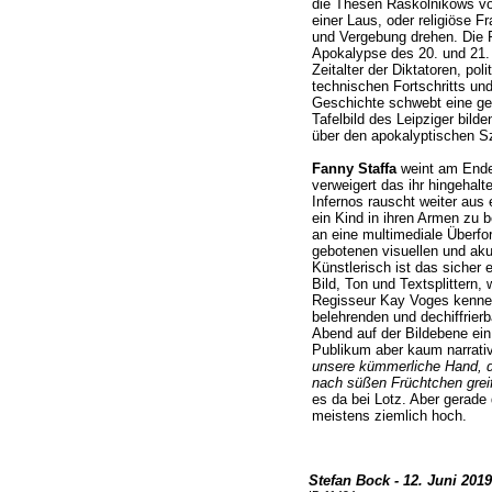
die Thesen Raskolnikows von
einer Laus, oder religiöse F
und Vergebung drehen. Die 
Apokalypse des 20. und 21. 
Zeitalter der Diktatoren, pol
technischen Fortschritts un
Geschichte schwebt eine gef
Tafelbild des Leipziger bil
über den apokalyptischen S
Fanny Staffa
weint am Ende 
verweigert das ihr hingehalt
Infernos rauscht weiter aus 
ein Kind in ihren Armen zu b
an eine multimediale Überfo
gebotenen visuellen und ak
Künstlerisch ist das sicher
Bild, Ton und Textsplittern,
Regisseur Kay Voges kennen
belehrenden und dechiffrier
Abend auf der Bildebene ein
Publikum aber kaum narrati
unsere kümmerliche Hand, di
nach süßen Früchtchen grei
es da bei Lotz. Aber gerade
meistens ziemlich hoch.
Stefan Bock - 12. Juni 2019