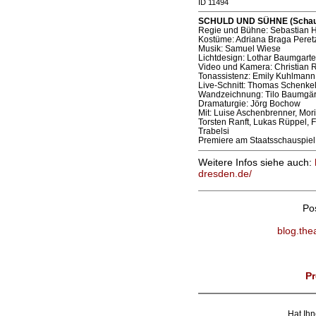
ID 11494
SCHULD UND SÜHNE (Schausp
Regie und Bühne: Sebastian 
Kostüme: Adriana Braga Peretz
Musik: Samuel Wiese
Lichtdesign: Lothar Baumgarte
Video und Kamera: Christian 
Tonassistenz: Emily Kuhlmann
Live-Schnitt: Thomas Schenkel
Wandzeichnung: Tilo Baumgär
Dramaturgie: Jörg Bochow
Mit: Luise Aschenbrenner, Mor
Torsten Ranft, Lukas Rüppel, F
Trabelsi
Premiere am Staatsschauspiel
Weitere Infos siehe auch:
dresden.de/
Po
blog.the
Pr
Hat Ihn