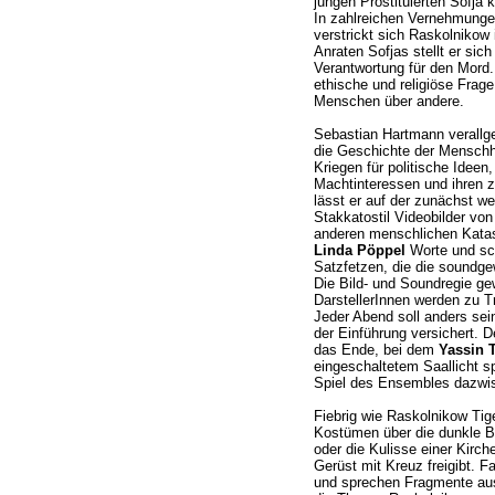
jungen Prostituierten Sofja 
In zahlreichen Vernehmungen
verstrickt sich Raskolnikow
Anraten Sofjas stellt er sic
Verantwortung für den Mord. 
ethische und religiöse Frag
Menschen über andere.
Sebastian Hartmann verallge
die Geschichte der Menschhe
Kriegen für politische Ideen,
Machtinteressen und ihren za
lässt er auf der zunächst w
Stakkatostil Videobilder vo
anderen menschlichen Katas
Linda Pöppel
Worte und sc
Satzfetzen, die die soundge
Die Bild- und Soundregie gew
DarstellerInnen werden zu T
Jeder Abend soll anders sei
der Einführung versichert. 
das Ende, bei dem
Yassin T
eingeschaltetem Saallicht sp
Spiel des Ensembles dazwi
Fiebrig wie Raskolnikow Tig
Kostümen über die dunkle B
oder die Kulisse einer Kirche
Gerüst mit Kreuz freigibt. Fa
und sprechen Fragmente au