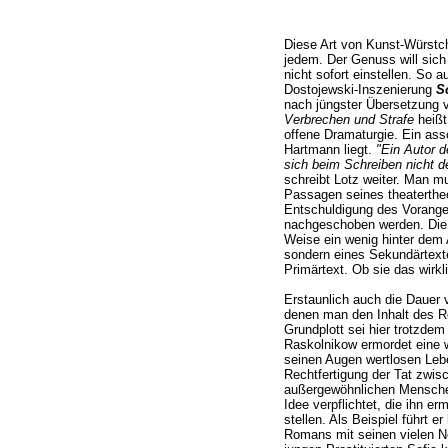
Diese Art von Kunst-Würstc
jedem. Der Genuss will sich
nicht sofort einstellen. So 
Dostojewski-Inszenierung
S
nach jüngster Übersetzung v
Verbrechen und Strafe
heißt,
offene Dramaturgie. Ein ass
Hartmann liegt.
"Ein Autor d
sich beim Schreiben nicht de
schreibt Lotz weiter. Man 
Passagen seines theatertheo
Entschuldigung des Vorang
nachgeschoben werden. Die R
Weise ein wenig hinter dem A
sondern eines Sekundärtext
Primärtext. Ob sie das wirkli
Erstaunlich auch die Dauer 
denen man den Inhalt des 
Grundplott sei hier trotzdem
Raskolnikow ermordet eine wu
seinen Augen wertlosen Leben
Rechtfertigung der Tat zwi
außergewöhnlichen Menschen
Idee verpflichtet, die ihn e
stellen. Als Beispiel führt e
Romans mit seinen vielen Ne