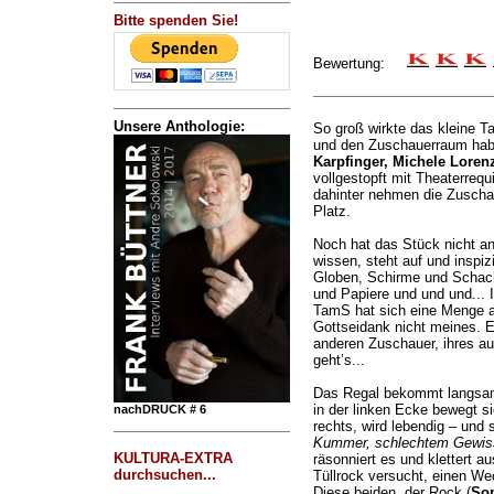
Bitte spenden Sie!
Bewertung:
Unsere Anthologie:
So groß wirkte das kleine 
und den Zuschauerraum ha
Karpfinger, Michele Lorenz
vollgestopft mit Theaterreq
dahinter nehmen die Zuscha
Platz.
Noch hat das Stück nicht an
wissen, steht auf und inspizi
Globen, Schirme und Schach
und Papiere und und und... I
TamS hat sich eine Menge a
Gottseidank nicht meines. Er
anderen Zuschauer, ihres a
geht’s...
Das Regal bekommt langsam 
in der linken Ecke bewegt s
nachDRUCK # 6
rechts, wird lebendig – und 
Kummer, schlechtem Gewiss
KULTURA-EXTRA
räsonniert es und klettert a
durchsuchen...
Tüllrock versucht, einen We
Diese beiden, der Rock (
So