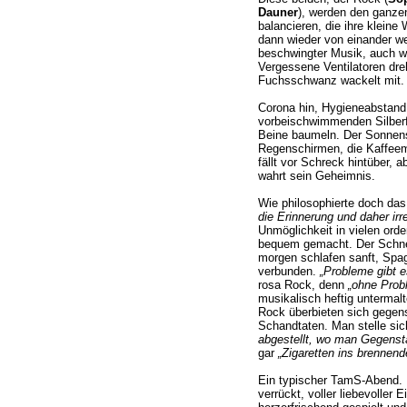
Dauner
), werden den ganze
balancieren, die ihre kleine
dann wieder von einander we
beschwingter Musik, auch we
Vergessene Ventilatoren dre
Fuchsschwanz wackelt mit.
Corona hin, Hygieneabstand
vorbeischwimmenden Silberf
Beine baumeln. Der Sonnens
Regenschirmen, die Kaffeem
fällt vor Schreck hintüber, a
wahrt sein Geheimnis.
Wie philosophierte doch da
die Erinnerung und daher irre
Unmöglichkeit in vielen ord
bequem gemacht. Der Schnee
morgen schlafen sanft, Spagh
verbunden.
„Probleme gibt 
rosa Rock, denn
„ohne Probl
musikalisch heftig unterma
Rock überbieten sich gegense
Schandtaten. Man stelle sic
abgestellt, wo man Gegenstä
gar
„Zigaretten ins brennen
Ein typischer TamS-Abend. 
verrückt, voller liebevoller Ei