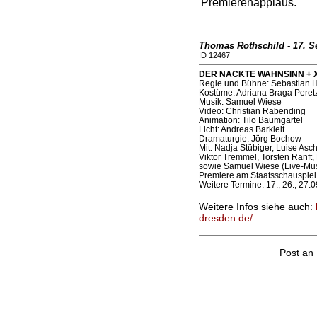
Premierenapplaus.
Thomas Rothschild - 17. S
ID 12467
DER NACKTE WAHNSINN + X (
Regie und Bühne: Sebastian 
Kostüme: Adriana Braga Peretz
Musik: Samuel Wiese
Video: Christian Rabending
Animation: Tilo Baumgärtel
Licht: Andreas Barkleit
Dramaturgie: Jörg Bochow
Mit: Nadja Stübiger, Luise Asc
Viktor Tremmel, Torsten Ranft,
sowie Samuel Wiese (Live-Mus
Premiere am Staatsschauspiel
Weitere Termine: 17., 26., 27.09
Weitere Infos siehe auch:
dresden.de/
Post an