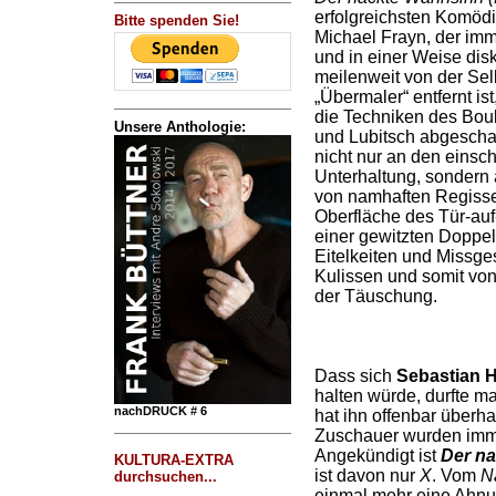
erfolgreichsten Komöd
Bitte spenden Sie!
Michael Frayn, der im
und in einer Weise diskr
meilenweit von der Se
„Übermaler“ entfernt is
die Techniken des Bou
Unsere Anthologie:
und Lubitsch abgescha
nicht nur an den einsc
Unterhaltung, sondern
von namhaften Regisseu
Oberfläche des Tür-auf
einer gewitzten Doppelp
Eitelkeiten und Missge
Kulissen und somit vo
der Täuschung.
Dass sich
Sebastian 
halten würde, durfte m
nachDRUCK # 6
hat ihn offenbar überhau
Zuschauer wurden imme
Angekündigt ist
Der na
KULTURA-EXTRA
ist davon nur
X
. Vom
N
durchsuchen...
einmal mehr eine Ahnu