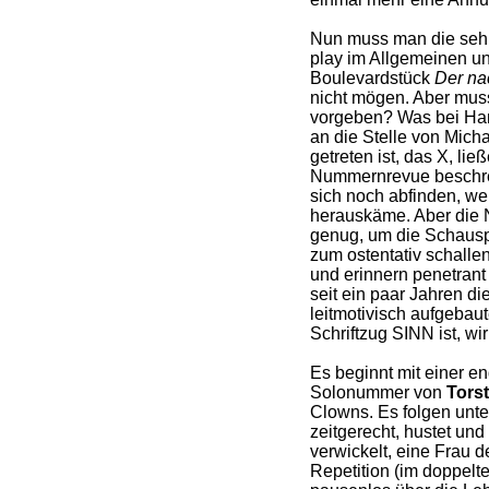
Nun muss man die sehr
play im Allgemeinen un
Boulevardstück
Der na
nicht mögen. Aber mus
vorgeben? Was bei Har
an die Stelle von Mich
getreten ist, das X, lie
Nummernrevue beschre
sich noch abfinden, w
herauskäme. Aber die
genug, um die Schausp
zum ostentativ schalle
und erinnern penetrant
seit ein paar Jahren d
leitmotivisch aufgebau
Schriftzug SINN ist, wi
Es beginnt mit einer e
Solonummer von
Tors
Clowns. Es folgen unte
zeitgerecht, hustet un
verwickelt, eine Frau d
Repetition (im doppelte