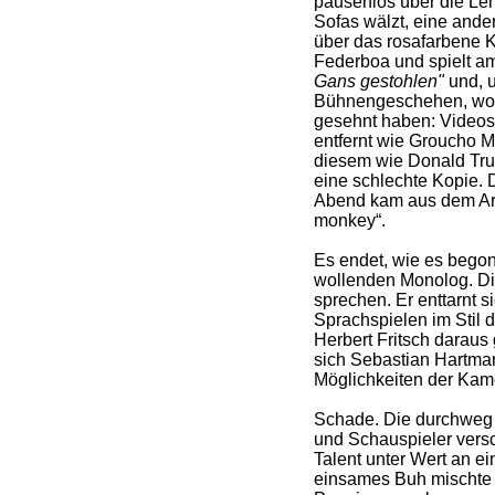
pausenlos über die Leh
Sofas wälzt, eine ande
über das rosafarbene 
Federboa und spielt a
Gans gestohlen"
und, 
Bühnengeschehen, won
gesehnt haben: Videos a
entfernt wie Groucho Ma
diesem wie Donald Trum
eine schlechte Kopie.
Abend kam aus dem Arch
monkey“.
Es endet, wie es begon
wollenden Monolog. Di
sprechen. Er enttarnt s
Sprachspielen im Stil 
Herbert Fritsch daraus
sich Sebastian Hartma
Möglichkeiten der Kam
Schade. Die durchweg 
und Schauspieler vers
Talent unter Wert an ei
einsames Buh mischte 