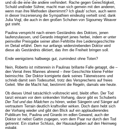
und ob die eine die andere verhindert. Rache gegen Gerechtigkeit,
Schuld und/oder Sühne; macht man sich gemein mit den anderen,
wenn man ihre Methoden übernimmt? Ich glaub' schon, auch wenn
in dieser Inszenierung die Sympathien eindeutig verteilt sind, dank
Julia Vogl, die auch in den großen Schuhen von Sigourney Weaver
gut steht.
Paulina verspricht nach einem Geständnis des Doktors, jenen
laufenzulassen, und Gerardo integriert jenes herbei, indem er unter
peinvoller Preisgabe seiner alten Fehltritte ihre Leidensgeschichte
im Detail erfährt. Dem nur anfangs widerstrebenden Doktor wird
diese als Geständnis diktiert, das ihm die Freiheit bringen soll.
Ende wenigstens halbwegs gut, zumindest ohne Toten?
Nein, Roberto ist mittenrein in Paulinas brillante Falle getappt, die –
den Verrat ihres Mannes ahnend – ihrer Geschichte kleine Fehler
beimischte. Der Doktor korrigierte dank seines Täterwissens und
schrieb damit sein Todesurteil, trotz des Versprechens auf freies
Geleit. Wer die Macht hat, bestimmt die Regeln, damals wie heute.
Ob dieses Urteil tatsächlich vollstreckt wird, bleibt offen. Der Tod
tanzt einsam vor dem sinkenden Vorhang, davor gibt es Schuberts
Der Tod und das Mädchen
zu hören, wobei Sängerin und Sänger auf
vertrautem Terrain deutlich kraftvoller wirken. Doch dann hebt sich
der Vorhang wieder und gibt den Blick auf ein applaudierendes
Publikum frei, Paulina und Girardo im edlen Gewand, auch der
Doktor ist nebst Gattin zugegen, vom dem Paar nur durch den Tod
getrennt. Ein starker Schluss, der Hausaufgaben auf den Heimweg
mitgibt.