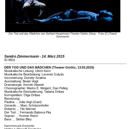
Der Tod und das Mädchen
am Gerhart-Hauptmann-Theater Görlitz-Zittau - Foto (C) Pawel
Sosnowski
Sandro Zimmermann - 14. März 2015
ID 8501
DER TOD UND DAS MÄDCHEN (Theater Görlitz, 13.03.2015)
Musikalische Leitung: Ulrich Kern
Musikalische Bearbeitung: Levente Gulyás
Inszenierung: Dorotty Szalma
Ausstattung: Beate Voigt
Dramaturgie: Kerstin Slawek
Choreographie: Marko E. Weigert, Dan Pelleg
Musikalische Einstudierung: Tatiana Dribas
Korrepetition: Olga Dribas
Besetzung:
Paulina ... Julia Vogl (Gast)
Gerardo ... Marc Schützenhofer
Roberto ... Tilo Werner
Der Tod ... Fernando Balsera Pita
Sopran ... Yvonne Reich
Bass ... Stefan Bley
Kammermusik-Ensemble