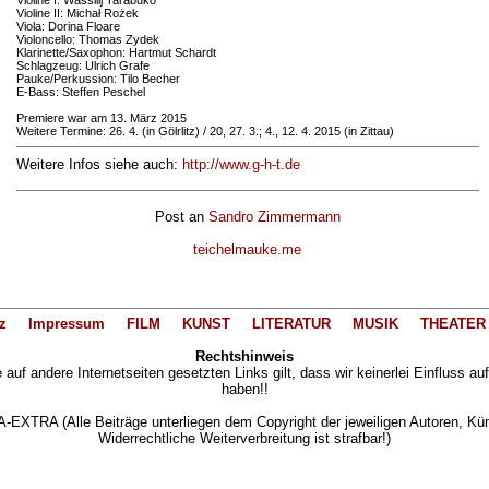
Violine I: Wassilij Tarabuko
Violine II: Michał Rożek
Viola: Dorina Floare
Violoncello: Thomas Zydek
Klarinette/Saxophon: Hartmut Schardt
Schlagzeug: Ulrich Grafe
Pauke/Perkussion: Tilo Becher
E-Bass: Steffen Peschel
Premiere war am 13. März 2015
Weitere Termine: 26. 4. (in Gölrlitz) / 20, 27. 3.; 4., 12. 4. 2015 (in Zittau)
Weitere Infos siehe auch:
http://www.g-h-t.de
Post an
Sandro Zimmermann
teichelmauke.me
z
Impressum
FILM
KUNST
LITERATUR
MUSIK
THEATER
Rechtshinweis
auf andere Internetseiten gesetzten Links gilt, dass wir keinerlei Einfluss au
haben!!
XTRA (Alle Beiträge unterliegen dem Copyright der jeweiligen Autoren, Künst
Widerrechtliche Weiterverbreitung ist strafbar!)