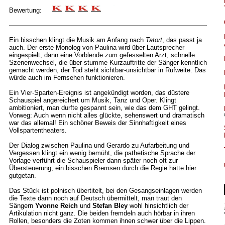
Bewertung:
Ein bisschen klingt die Musik am Anfang nach
Tatort
, das passt ja
auch. Der erste Monolog von Paulina wird über Lautsprecher
eingespielt, dann eine Vorblende zum gefesselten Arzt, schnelle
Szenenwechsel, die über stumme Kurzauftritte der Sänger kenntlich
gemacht werden, der Tod steht sichtbar-unsichtbar in Rufweite. Das
würde auch im Fernsehen funktionieren.
Ein Vier-Sparten-Ereignis ist angekündigt worden, das düstere
Schauspiel angereichert um Musik, Tanz und Oper. Klingt
ambitioniert, man durfte gespannt sein, wie das dem GHT gelingt.
Vorweg: Auch wenn nicht alles glückte, sehenswert und dramatisch
war das allemal! Ein schöner Beweis der Sinnhaftigkeit eines
Vollspartentheaters.
Der Dialog zwischen Paulina und Gerardo zu Aufarbeitung und
Vergessen klingt ein wenig bemüht, die pathetische Sprache der
Vorlage verführt die Schauspieler dann später noch oft zur
Übersteuerung, ein bisschen Bremsen durch die Regie hätte hier
gutgetan.
Das Stück ist polnisch übertitelt, bei den Gesangseinlagen werden
die Texte dann noch auf Deutsch übermittelt, man traut den
Sängern
Yvonne Reich
und
Stefan Bley
wohl hinsichtlich der
Artikulation nicht ganz. Die beiden fremdeln auch hörbar in ihren
Rollen, besonders die Zoten kommen ihnen schwer über die Lippen.