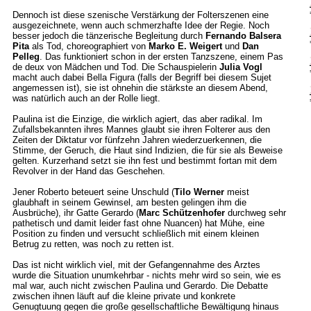
Dennoch ist diese szenische Verstärkung der Folterszenen eine
ausgezeichnete, wenn auch schmerzhafte Idee der Regie. Noch
besser jedoch die tänzerische Begleitung durch
Fernando Balsera
Pita
als Tod, choreographiert von
Marko E. Weigert
und
Dan
Pelleg
. Das funktioniert schon in der ersten Tanzszene, einem Pas
de deux von Mädchen und Tod. Die Schauspielerin
Julia Vogl
macht auch dabei Bella Figura (falls der Begriff bei diesem Sujet
angemessen ist), sie ist ohnehin die stärkste an diesem Abend,
was natürlich auch an der Rolle liegt.
Paulina ist die Einzige, die wirklich agiert, das aber radikal. Im
Zufallsbekannten ihres Mannes glaubt sie ihren Folterer aus den
Zeiten der Diktatur vor fünfzehn Jahren wiederzuerkennen, die
Stimme, der Geruch, die Haut sind Indizien, die für sie als Beweise
gelten. Kurzerhand setzt sie ihn fest und bestimmt fortan mit dem
Revolver in der Hand das Geschehen.
Jener Roberto beteuert seine Unschuld (
Tilo Werner
meist
glaubhaft in seinem Gewinsel, am besten gelingen ihm die
Ausbrüche), ihr Gatte Gerardo (
Marc Schützenhofer
durchweg sehr
pathetisch und damit leider fast ohne Nuancen) hat Mühe, eine
Position zu finden und versucht schließlich mit einem kleinen
Betrug zu retten, was noch zu retten ist.
Das ist nicht wirklich viel, mit der Gefangennahme des Arztes
wurde die Situation unumkehrbar - nichts mehr wird so sein, wie es
mal war, auch nicht zwischen Paulina und Gerardo. Die Debatte
zwischen ihnen läuft auf die kleine private und konkrete
Genugtuung gegen die große gesellschaftliche Bewältigung hinaus