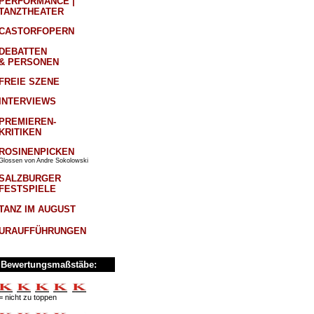
PERFORMANCE |
TANZTHEATER
CASTORFOPERN
DEBATTEN
& PERSONEN
FREIE SZENE
INTERVIEWS
PREMIEREN-
KRITIKEN
ROSINENPICKEN
Glossen von Andre Sokolowski
SALZBURGER
FESTSPIELE
TANZ IM AUGUST
URAUFFÜHRUNGEN
Bewertungsmaßstäbe:
= nicht zu toppen