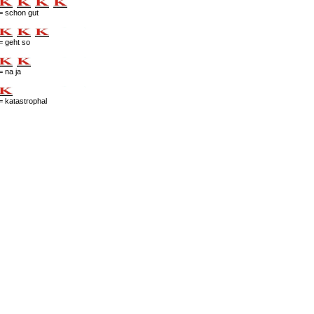
= schon gut
= geht so
= na ja
= katastrophal