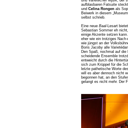
und Varietéchef Mjurk, der s
aufblasbaren Fatsuite steck
und
Celina Rongen
als Sop
Beiwerk in diesem „Museum f
selbst schrieb.
Eine neue
Baal
-Lesart biete
Sebastian Sommer eh nicht,
einige Akzente setzen kann.
eher wie ein trotziges Nach-
wie jüngst an der Volksbüh
Boris Jacoby alle Varietédars
Den Spaß, nochmal auf die 
scheidende Ensemble trotzd
entweicht durch die Hintertü
sich zum Krüppel für die Sc
letzte pathetische Worte des
will es aber dennoch nicht 
begonnen hat, an den Stufe
gelangt es nicht mehr. Der Fa