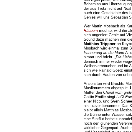
Bohemian aus Überzeugung 
der aus Trotz nicht auf Noa
auch eine Geschichte des b
Genies will uns Sebastian S
Wer Martin Mosbach als Kan
Räubern
mochte, wird ihn al
sich ungeniert Genie auf Vi
Sound dazu machen ihm die
Matthias Trippner
an Keybo
Mosbach wird einmal zum Ba
Erinnerung an die Marie A.
s
nimmt und bricht.
„Die Liebe
dennoch immer wieder wegwe
Weiberverbraucher und im Alk
sich wie Rainald Goetz einst 
sich durch Haufen von unbe
Ansonsten wird Brechts Mori
Musiknummern abgespult.
U
Mutter den
Choral vom groß
Gattin Emilie singt
Laßt Euch
einer Nico, und
Sven Schee
als Travestienummer. Das K
bleibt allein Matthias Mosb
die Bühne unter Wasser setz
eine Sintflut herbeizusprude
noch den glühenden Verehrer
wirklicher Gegenpart. Auch 