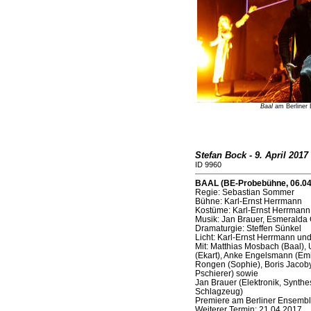
Baal
am Berliner 
Stefan Bock - 9. April 2017
ID 9960
BAAL (BE-Probebühne, 06.04
Regie: Sebastian Sommer
Bühne: Karl-Ernst Herrmann
Kostüme: Karl-Ernst Herrmann
Musik: Jan Brauer, Esmeralda 
Dramaturgie: Steffen Sünkel
Licht: Karl-Ernst Herrmann und
Mit: Matthias Mosbach (Baal), U
(Ekart), Anke Engelsmann (Emil
Rongen (Sophie), Boris Jacoby 
Pschierer) sowie
Jan Brauer (Elektronik, Synthes
Schlagzeug)
Premiere am Berliner Ensemble
Weiterer Termin: 21.04.2017