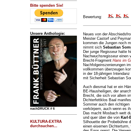
Bitte spenden Sie!
Bewertung:
Unsere Anthologie:
Neues von der Abschiedsfro
Meister Castorf und Peymann
kommen die Jungen noch ma
nimmt sich
Sebastian Som
Der junge Regisseur hatte hi
Nachwuchsregisseur einen v
Brecht-Fragment
Hans im G
Nachfolgeinszenierungen im 
vollkommen überzeugen konn
in der 18-jährigen Intenda
mit Sicherheit Sebastian S
Auch diesmal hat er ein Hän
BE-Hausheiligen, der anarc
Brecht, die sich vor allem i
Dichterfettklos Baal manifes
Sommer auch den richtigen S
verkörpern, auch wenn es ih
nachDRUCK # 6
Das macht Mosbach wett dur
und quer über die von
Karl-
KULTURA-EXTRA
Silhouette der Probebühne d
durchsuchen...
einen eisernen Dichterturm
des Egos preist. Die Verwe