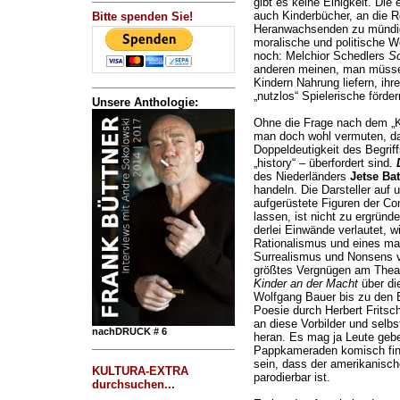
gibt es keine Einigkeit. Die
auch Kinderbücher, an die Re
Bitte spenden Sie!
Heranwachsenden zu mündige
moralische und politische W
noch: Melchior Schedlers
Sc
anderen meinen, man müsse
Kindern Nahrung liefern, ihr
„nutzlos“ Spielerische förder
Unsere Anthologie:
Ohne die Frage nach dem „Ki
man doch wohl vermuten, da
Doppeldeutigkeit des Begriff
„history“ – überfordert sind.
des Niederländers
Jetse Ba
handeln. Die Darsteller auf 
aufgerüstete Figuren der Co
lassen, ist nicht zu ergründ
derlei Einwände verlautet, 
Rationalismus und eines ma
Surrealismus und Nonsens ve
größtes Vergnügen am Thea
Kinder an der Macht
über di
Wolfgang Bauer bis zu den 
Poesie durch Herbert Fritsch
an diese Vorbilder und selb
nachDRUCK # 6
heran. Es mag ja Leute gebe
Pappkameraden komisch fin
sein, dass der amerikanische
KULTURA-EXTRA
parodierbar ist.
durchsuchen...