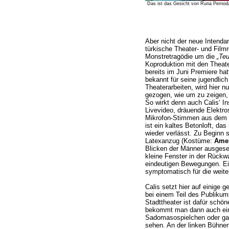
Das ist das Gesicht von Runa Pernoda
Aber nicht der neue Intenda
türkische Theater- und Film
Monstretragödie um die
„Teu
Koproduktion mit den Theat
bereits im Juni Premiere hat
bekannt für seine jugendlich
Theaterarbeiten, wird hier 
gezogen, wie um zu zeigen, 
So wirkt denn auch Calis‘ I
Livevideo, dräuende Elektr
Mikrofon-Stimmen aus dem 
ist ein kaltes Betonloft, das
wieder verlässt. Zu Beginn s
Latexanzug (Kostüme:
Amel
Blicken der Männer ausgeset
kleine Fenster in der Rückw
eindeutigen Bewegungen. Ei
symptomatisch für die weiter
Calis setzt hier auf einige g
bei einem Teil des Publikum
Stadttheater ist dafür schö
bekommt man dann auch ein
Sadomasospielchen oder gar
sehen. An der linken Bühne