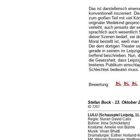
Das ist darstellerisch einers
konventionell inszeniert. Die
zum großen Teil mit viel Kö
originaler Wedekind gespro
verleiht, auch jenseits der 
sprachlich auch wesentlich
dieser Szenen bedarf, sei da
Moral bestellt ist, weiß man
Der dem dortigen Theater s
gerade in seinem im Leipzi
treffend beschrieben. Nun, d
die Gewissheit, dass Leipzi
breiteres Publikum einschla
Schlechtes bedeuten muss.
Bewertung:
Stefan Bock - 13. Oktober 
ID 7257
LULU (Schauspiel Leipzig, 11
Regie: Nuran David Calis
Bühne: Irina Schicketanz
Kostüme: Amelie von Bülow
Musik: Vivan Bhatti
Dramaturgie: Esther Holland-
Mit: Wenzel Banneyer, Matthia