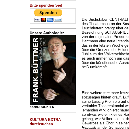
Bitte spenden Sie!
Die Buchstaben CENTRALTH
des Theaterbaus an der Bos
Leuchtlettern prangt über de
Bezeichnung SCHAUSPIEL. 
Unsere Anthologie:
von der regionalen Presse un
Hartmann eine neue Intenda
das in der letzten Woche gef
über die Grenzen der Helden
Jubiläum der Völkerschlacht
es auch immer noch um das 
über die künstlerische Ausri
heiß umkämpft.
Eine weitere streitbare Ins
sozusagen hinten drauf.
Lul
seine Leipzig-Premiere auf 
veritabler Theaterskandal w
nachDRUCK # 6
jemanden wirklich erschauer
so etwas wie ein kleines Ra
gelang, war Volker Lösch, d
KULTURA-EXTRA
Gewerbes als Chor in seine
durchsuchen...
Republik
an der Schaubühne B