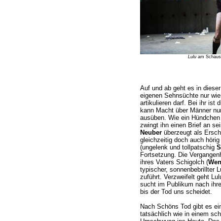
Lulu
am Schauspi
Auf und ab geht es in dieser
eigenen Sehnsüchte nur wie
artikulieren darf. Bei ihr is
kann Macht über Männer nur 
ausüben. Wie ein Hündchen f
zwingt ihn einen Brief an se
Neuber
überzeugt als Erscha
gleichzeitig doch auch hörig
(ungelenk und tollpatschig
S
Fortsetzung. Die Vergangenhe
ihres Vaters Schigolch (
Wen
typischer, sonnenbebrillter L
zuführt. Verzweifelt geht L
sucht im Publikum nach ihrem
bis der Tod uns scheidet.
Nach Schöns Tod gibt es ei
tatsächlich wie in einem sch