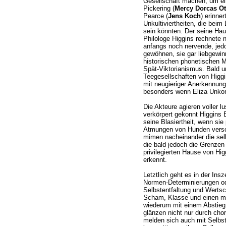
Gesellschaft machen, um ei
Pickering (
Mercy Dorcas Ot
Pearce (
Jens Koch
) erinne
Unkultiviertheiten, die beim 
sein könnten. Der seine Ha
Philologe Higgins rechnete n
anfangs noch nervende, jedoc
gewöhnen, sie gar liebgewinn
historischen phonetischen M
Spät-Viktorianismus. Bald 
Teegesellschaften von Higgin
mit neugieriger Anerkennung
besonders wenn Eliza Unkon
Die Akteure agieren voller lu
verkörpert gekonnt Higgins
seine Blasiertheit, wenn si
Atmungen von Hunden versch
mimen nacheinander die selb
die bald jedoch die Grenzen
privilegierten Hause von H
erkennt.
Letztlich geht es in der Ins
Normen-Determinierungen od
Selbstentfaltung und Werts
Scham, Klasse und einen mö
wiederum mit einem Abstieg 
glänzen nicht nur durch ch
melden sich auch mit Selbstr