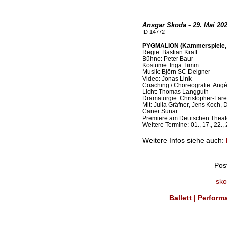
Ansgar Skoda - 29. Mai 20
ID 14772
PYGMALION (Kammerspiele, 
Regie: Bastian Kraft
Bühne: Peter Baur
Kostüme: Inga Timm
Musik: Björn SC Deigner
Video: Jonas Link
Coaching / Choreografie: Angé
Licht: Thomas Langguth
Dramaturgie: Christopher-Fare
Mit: Julia Gräfner, Jens Koch,
Caner Sunar
Premiere am Deutschen Theater
Weitere Termine: 01., 17., 22.,
Weitere Infos siehe auch:
Pos
sko
Ballett | Perform