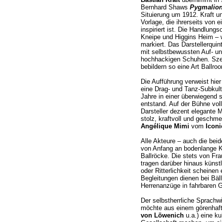
Bernhard Shaws
Pygmalio
Situierung um 1912. Kraft 
Vorlage, die ihrerseits von 
inspiriert ist. Die Handlungs
Kneipe und Higgins Heim – w
markiert. Das Darstellerquin
mit selbstbewussten Auf- u
hochhackigen Schuhen. Sze
bebildern so eine Art Ballroo
Die Aufführung verweist hie
eine Drag- und Tanz-Subkult
Jahre in einer überwiegen
entstand. Auf der Bühne voll
Darsteller dezent elegante Mo
stolz, kraftvoll und geschme
Angélique Mimi
vom
Iconi
Alle Akteure – auch die bei
von Anfang an bodenlange Kl
Ballröcke. Die stets von Fr
tragen darüber hinaus küns
oder Ritterlichkeit scheinen 
Begleitungen dienen bei Bäll
Herrenanzüge in fahrbaren G
Der selbstherrliche Sprachwi
möchte aus einem görenhaf
von Löwenich
u.a.) eine k