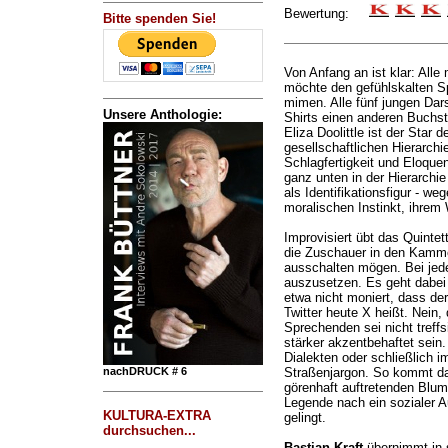
Bewertung:
Bitte spenden Sie!
Von Anfang an ist klar: Alle
möchte den gefühlskalten S
mimen. Alle fünf jungen Dars
Unsere Anthologie:
Shirts einen anderen Buchs
Eliza Doolittle ist der Star d
gesellschaftlichen Hierarchi
Schlagfertigkeit und Eloquen
ganz unten in der Hierarchi
als Identifikationsfigur - weg
moralischen Instinkt, ihre
Improvisiert übt das Quinte
die Zuschauer in den Kamme
ausschalten mögen. Bei jed
auszusetzen. Es geht dabei n
etwa nicht moniert, dass de
Twitter heute X heißt. Nein,
Sprechenden sei nicht treffs
stärker akzentbehaftet sein. 
Dialekten oder schließlich i
nachDRUCK # 6
Straßenjargon. So kommt das
görenhaft auftretenden Blum
Legende nach ein sozialer A
KULTURA-EXTRA
gelingt.
durchsuchen...
Bastian Kraft
übernimmt in 