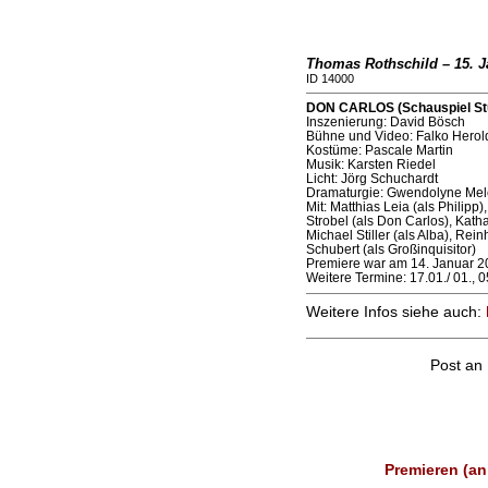
Thomas Rothschild – 15. J
ID 14000
DON CARLOS (Schauspiel Stut
Inszenierung: David Bösch
Bühne und Video: Falko Herol
Kostüme: Pascale Martin
Musik: Karsten Riedel
Licht: Jörg Schuchardt
Dramaturgie: Gwendolyne Mel
Mit: Matthias Leia (als Philipp
Strobel (als Don Carlos), Katha
Michael Stiller (als Alba), Re
Schubert (als Großinquisitor)
Premiere war am 14. Januar 2
Weitere Termine: 17.01./ 01., 05
Weitere Infos siehe auch:
Post an
Premieren (an