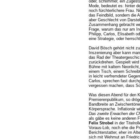
oder, schlimmer, ein Zugest
Mode, bedeutet es: hinter d
noch fürchterlichere Frau. Ni
das Feindbild, sondern die 
aber Geschlecht von Darstell
Zusammenhang gebracht wer
Frage, warum das nur am Inq
Philipp, Carlos, Elisabeth o
eine Strategie, oder herrscht
David Bösch gehört nicht z
Inszenierung aber kann man 
das Rad der Theatergeschic
zurückdrehen. Gespielt wird 
Bühne mit kaltem Neonlicht
einem Tisch, einem Schreibti
in leicht verfremdeter Gegen
Carlos, sprechen fast durchg
vergessen machen, dass Sch
Was diesen Abend für den Kri
Premierenpublikum, so dröge
Bandbreite an Zwischentöne
Körpersprache. Inflationär w
Das zweite Erwachen der Ch
als gäbe es keine anderen
Felix Strobel
in der Titelrol
Voraus-Lob, noch ehe die P
Berichterstatter, eher im Alt
sich mit Wehmut an Friedrich