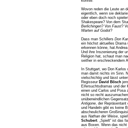
konnte.
Wovon reden die Leute an d
eigentlich, wenn sie deklari
oder eben doch noch spiele
Shakespeare? Von dem Stu
Berlichingen
? Von
Faust
? V
Warten auf Godot
?
Dass man Schillers
Don Kar
ein höchst aktuelles Drama 
erkennen könne, hat Andrea 
Und ihre Inszenierung der un
Religion hat, schaut man nac
seither in erschreckendem 
In Stuttgart, wo Don Karlos
man damit nichts im Sinn. N
vielschichtig und lässt unte
Regisseur
David Bösch
jens
Eifersuchtsdramas und der K
einen und Carlos und Posa au
nicht so recht auszumachen.
unüberwindlichen Gegensatz. 
Antigone
, der Repräsentant
und Handeln gibt es keine 
abscheulicheren Großinquisi
aus
Nathan der Weise
, spie
Schubert
. „Spielt“ ist das 
aus Boxen. Wenn das nicht b