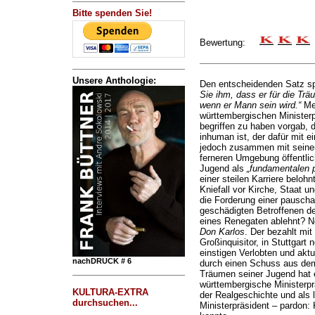
Bitte spenden Sie!
Bewertung:
Unsere Anthologie:
Den entscheidenden Satz sp
Sie ihm, dass er für die Trä
wenn er Mann sein wird.“
Mei
württembergischen Ministerp
begriffen zu haben vorgab, 
inhuman ist, der dafür mit e
jedoch zusammen mit seiner
ferneren Umgebung öffentli
Jugend als
„fundamentalen p
einer steilen Karriere belohn
Kniefall vor Kirche, Staat 
die Forderung einer pauscha
geschädigten Betroffenen de
eines Renegaten ablehnt? Nei
Don Karlos
. Der bezahlt mit
Großinquisitor, in Stuttgar
einstigen Verlobten und aktu
nachDRUCK # 6
durch einen Schuss aus dem
Träumen seiner Jugend hat e
württembergische Ministerprä
KULTURA-EXTRA
der Realgeschichte und als li
durchsuchen...
Ministerpräsident – pardon: