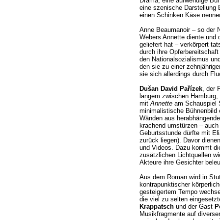
Drama, eine aufwendige Büh
eine szenische Darstellung
einen Schinken Käse nenne
Anne Beaumanoir – so der N
Webers Annette diente und 
geliefert hat – verkörpert t
durch ihre Opferbereitschaf
den Nationalsozialismus und
den sie zu einer zehnjährige
sie sich allerdings durch Fl
Dušan David Pařízek
, der 
langem zwischen Hamburg, Zü
mit
Annette
am Schauspiel S
minimalistische Bühnenbild 
Wänden aus herabhängenden
krachend umstürzen – auch di
Geburtsstunde dürfte mit El
zurück liegen). Davor dienen
und Videos. Dazu kommt die
zusätzlichen Lichtquellen w
Akteure ihre Gesichter bele
Aus dem Roman wird in Stut
kontrapunktischer körperlic
gesteigertem Tempo wechs
die viel zu selten eingeset
Krappatsch
und der Gast
P
Musikfragmente auf diversen