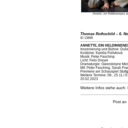
Annette, ein Heldinnenepos
am
Thomas Rothschild – 6. N
ID 13898
ANNETTE, EIN HELDINNENEPO
Inszenierung und Bühne: Duša
Kostüme: Kamila Polívková
Musik: Peter Fasching
Licht: Felix Dreyer
Dramaturgie: Gwendolyne Mel
Mit: Peter Fasching, Sarah Fr
Premiere am Schauspiel Stutt
Weitere Termine: 08., 25.11./ 01.
20.02.2023
Weitere Infos siehe auch:
Post an