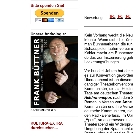
Bitte spenden Sie!
Bewertung:
Unsere Anthologie:
Kein Vorhang weckt die Neug
könnte. Wenn sich die Türe
man Bühnenarbeiter, die tun
Schauspieler laufen vorbei u
Köhler macht am Bühnenrand
ob das zur Inszenierung geh
Lockerungsübungen.
Vor hundert Jahren hat derle
es zur Konvention geworden u
Überraschend ist an diesem
gängiger Theaterkonvention
Kommunistin, die als Heldin 
Tage am deutschen Theater. 
Heldinnenepos
nach dem 2
Roman in Versen von
Anne
Kommunistin und ihre Verwic
nachDRUCK # 6
deutsche Kommunisten, nich
den Radikalenerlass. Im Übr
„Epos“, so angemessen sie 
KULTURA-EXTRA
Theaterabend ein Widerspruch
durchsuchen...
Umgebung der Sprachschludri